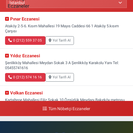
Pınar Eczanesi
Ataköy 2-5-6. Kısım Mahallesi 19 Mayıs Caddesi 66 1 Ataköy 5.kısım
Çarşısı
0 (212) 559 37 05
Yol Tarifi Al
Yıldız Eczanesi
Şenlikköy Mahallesi Meydan Sokak 3 A Şenlikköy Karakolu Yanı Tel:
05455741616
0 (212) 574 16 16
Yol Tarifi Al
Volkan Eczanesi
Kartaltepe Mahallesi Filiz Sokak 10 Özgürlük Meydanı,Bakırköy metrosu
çıkışı,Kız meslek lisesi sokağı aşağısı
Tüm Nöbetçi Eczaneler
0 (533) 496 36 65
Yol Tarifi Al
Yeni Hayat Eczanesi