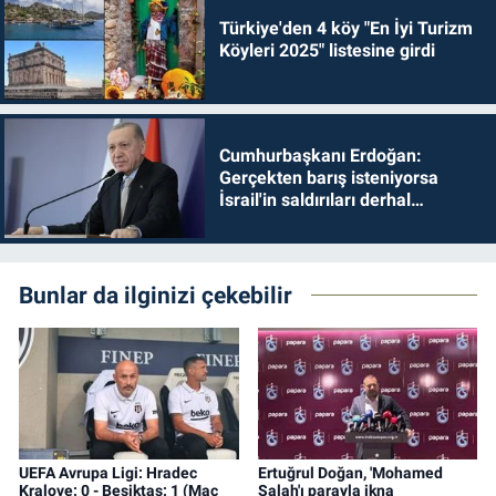
Türkiye'den 4 köy "En İyi Turizm
Köyleri 2025" listesine girdi
Cumhurbaşkanı Erdoğan:
Gerçekten barış isteniyorsa
İsrail'in saldırıları derhal
durdurulmalıdır
Bunlar da ilginizi çekebilir
UEFA Avrupa Ligi: Hradec
Ertuğrul Doğan, 'Mohamed
Kralove: 0 - Beşiktaş: 1 (Maç
Salah'ı parayla ikna