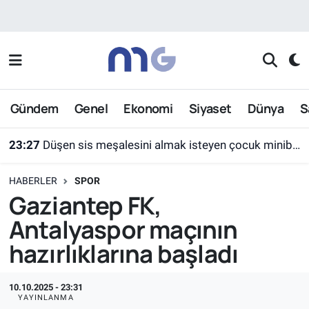
Nöbetçi Eczaneler
Hava Durumu
Gündem
Genel
Ekonomi
Siyaset
Dünya
S
İstanbul Namaz Vakitleri
23:27
Düşen sis meşalesini almak isteyen çocuk minibüsün altında kaldı
Trafik Durumu
HABERLER
SPOR
Süper Lig Puan Durumu ve Fikstür
Gaziantep FK,
Antalyaspor maçının
Tüm Manşetler
hazırlıklarına başladı
Son Dakika Haberleri
10.10.2025 - 23:31
Haber Arşivi
YAYINLANMA