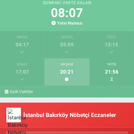
SONRAKI VAKTE KALAN
08:06
Yatsı Namazı
İMSAK
GÜNEŞ
ÖĞLE
04:17
05:59
13:15
İKINDI
AKŞAM
YATSI
17:07
20:21
21:56
Aylık Vakitler
İstanbul Bakırköy Nöbetçi Eczaneler