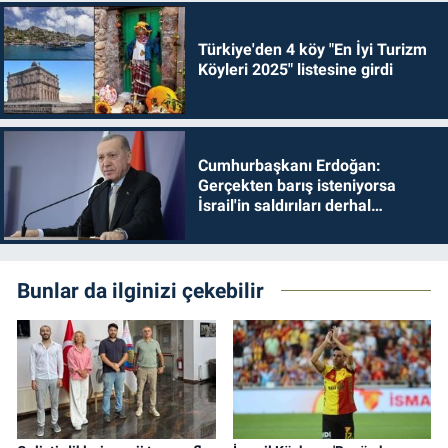
Türkiye'den 4 köy "En İyi Turizm
Köyleri 2025" listesine girdi
Cumhurbaşkanı Erdoğan:
Gerçekten barış isteniyorsa
İsrail'in saldırıları derhal
durdurulmalıdır
Bunlar da ilginizi çekebilir