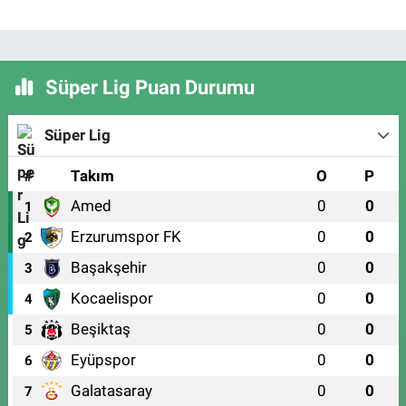
Süper Lig Puan Durumu
Süper Lig
#
Takım
O
P
Amed
0
0
1
Erzurumspor FK
0
0
2
Başakşehir
0
0
3
Kocaelispor
0
0
4
Beşiktaş
0
0
5
Eyüpspor
0
0
6
Galatasaray
0
0
7