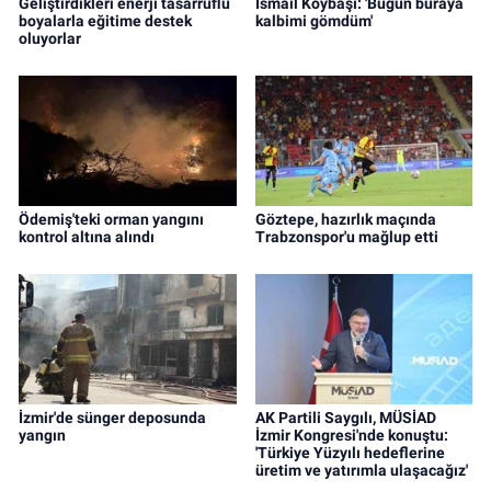
Geliştirdikleri enerji tasarruflu
İsmail Köybaşı: 'Bugün buraya
boyalarla eğitime destek
kalbimi gömdüm'
oluyorlar
Ödemiş'teki orman yangını
Göztepe, hazırlık maçında
kontrol altına alındı
Trabzonspor'u mağlup etti
İzmir'de sünger deposunda
AK Partili Saygılı, MÜSİAD
yangın
İzmir Kongresi'nde konuştu:
'Türkiye Yüzyılı hedeflerine
üretim ve yatırımla ulaşacağız'