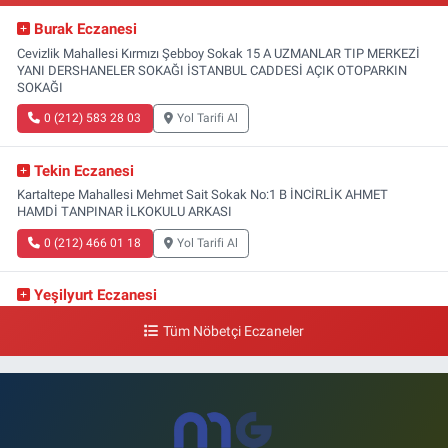
Burak Eczanesi
Cevizlik Mahallesi Kırmızı Şebboy Sokak 15 A UZMANLAR TIP MERKEZİ
YANI DERSHANELER SOKAĞI İSTANBUL CADDESİ AÇIK OTOPARKIN
SOKAĞI
0 (212) 583 28 03
Yol Tarifi Al
Tekin Eczanesi
Kartaltepe Mahallesi Mehmet Sait Sokak No:1 B İNCİRLİK AHMET
HAMDİ TANPINAR İLKOKULU ARKASI
0 (212) 466 01 18
Yol Tarifi Al
Yeşilyurt Eczanesi
Yeşilyurt Mahallesi Sipahioğlu Caddesi 13 B
Tüm Nöbetçi Eczaneler
0 (212) 573 15 20
Yol Tarifi Al
Akvaryum Eczanesi
Şenlikköy Mahallesi Eski Halkalı Caddesi 33 Akvaryum Yanı Akua Florya
AVMm Zemin Kat