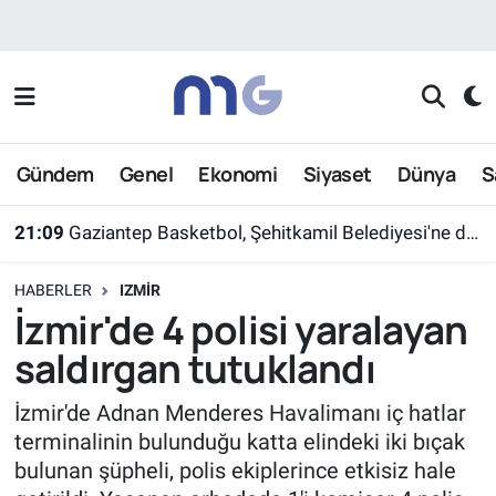
Nöbetçi Eczaneler
Hava Durumu
Gündem
Genel
Ekonomi
Siyaset
Dünya
S
İstanbul Namaz Vakitleri
21:09
Gaziantep Basketbol, Şehitkamil Belediyesi'ne devredildi
Trafik Durumu
HABERLER
IZMIR
Süper Lig Puan Durumu ve Fikstür
İzmir'de 4 polisi yaralayan
saldırgan tutuklandı
Tüm Manşetler
İzmir'de Adnan Menderes Havalimanı iç hatlar
Son Dakika Haberleri
terminalinin bulunduğu katta elindeki iki bıçak
bulunan şüpheli, polis ekiplerince etkisiz hale
Haber Arşivi