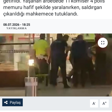
getirildi. Yaşanan arbedede 1'i komiser 4 polis
memuru hafif şekilde yaralanırken, saldırgan
çıkarıldığı mahkemece tutuklandı.
08.07.2026 - 18:25
YAYINLANMA
Paylaş
-
+
A
A