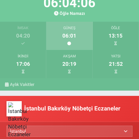
06:04:05
Öğle Namazı
İMSAK
GÜNEŞ
ÖĞLE
04:20
06:01
13:15
İKINDI
AKŞAM
YATSI
17:06
20:19
21:52
Aylık Vakitler
İstanbul Bakırköy Nöbetçi Eczaneler