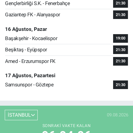
Gençlerbirliği S.K. - Fenerbahçe
21:30
Gaziantep FK - Alanyaspor
21:30
16 Ağustos, Pazar
Başakşehir - Kocaelispor
19:00
Beşiktaş - Eyüpspor
21:30
Amed - Erzurumspor FK
21:30
17 Ağustos, Pazartesi
Samsunspor - Göztepe
21:30
İSTANBUL
09.08.2026
SONRAKI VAKTE KALAN