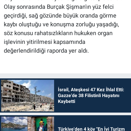
Olay sonrasında Burçak Şişman'ın yüz felci
geçirdiği, sağ gözünde büyük oranda görme
kaybı oluştuğu ve konuşma zorluğu yaşadığı,
söz konusu rahatsızlıkların hukuken organ
işlevinin yitirilmesi kapsamında
değerlendirildiği raporda yer aldı.
İsrail, Ateşkesi 47 Kez İhlal Etti:
Gazze’de 38 Filistinli Hayatını
Kaybetti
Türkiye'den 4 köy "En İyi Turizm