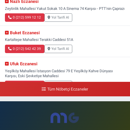
Nazlı Eczanesi
Zeytinlik Mahallesi Yakut Sokak 10 A Sinema 74 Karşısı - PTT'nin Çaprazı
0 (212) 599 12 12
Yol Tarifi Al
Buket Eczanesi
Kartaltepe Mahallesi Terakki Caddesi 51A
0 (212) 542 42 39
Yol Tarifi Al
Ufuk Eczanesi
Yeşilköy Mahallesi İstasyon Caddesi 79 E Yeşilköy Kahve Dünyası
Karşısı, Eski Şevketiye Mahallesi
0 (212) 663 03 25
Yol Tarifi Al
Tüm Nöbetçi Eczaneler
Nimet Eczanesi
Basınköy Mahallesi Yan Sokak 1-1 A Şenlikköy Polis Karakolu Karşısı Elit
Tıp Merkezi Yanı
0 (534) 498 40 82
Yol Tarifi Al