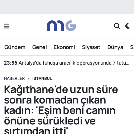
Nöbetçi Eczaneler
Hava Durumu
Gündem
Genel
Ekonomi
Siyaset
Dünya
S
İstanbul Namaz Vakitleri
23:56
Antalya'da fuhuşa aracılık operasyonunda 7 tutuklama
Trafik Durumu
HABERLER
ISTANBUL
Süper Lig Puan Durumu ve Fikstür
Kağıthane'de uzun süre
sonra komadan çıkan
Tüm Manşetler
kadın: 'Eşim beni camın
Son Dakika Haberleri
önüne sürükledi ve
sırtımdan itti'
Haber Arşivi