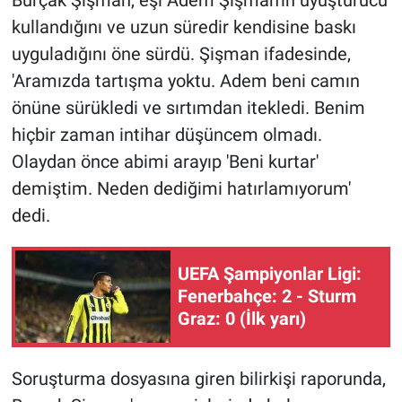
kullandığını ve uzun süredir kendisine baskı
uyguladığını öne sürdü. Şişman ifadesinde,
'Aramızda tartışma yoktu. Adem beni camın
önüne sürükledi ve sırtımdan itekledi. Benim
hiçbir zaman intihar düşüncem olmadı.
Olaydan önce abimi arayıp 'Beni kurtar'
demiştim. Neden dediğimi hatırlamıyorum'
dedi.
UEFA Şampiyonlar Ligi:
Fenerbahçe: 2 - Sturm
Graz: 0 (İlk yarı)
Soruşturma dosyasına giren bilirkişi raporunda,