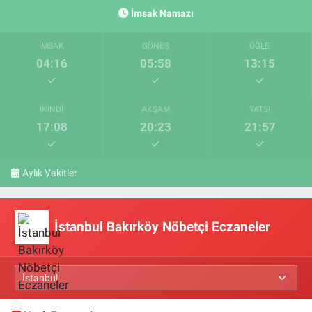
İmsak Namazı
İMSAK
GÜNEŞ
ÖĞLE
04:16
05:58
13:15
İKINDI
AKŞAM
YATSI
17:08
20:23
21:57
Aylık Vakitler
İstanbul Bakırköy Nöbetçi Eczaneler