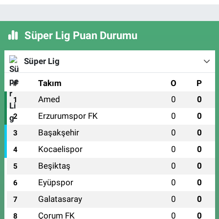
Süper Lig Puan Durumu
Süper Lig
#
Takım
O
P
Amed
0
0
1
Erzurumspor FK
0
0
2
Başakşehir
0
0
3
Kocaelispor
0
0
4
Beşiktaş
0
0
5
Eyüpspor
0
0
6
Galatasaray
0
0
7
Çorum FK
0
0
8