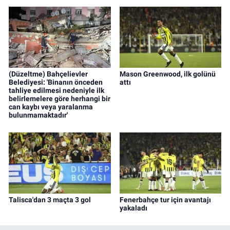
(Düzeltme) Bahçelievler
Mason Greenwood, ilk golünü
Belediyesi: 'Binanın önceden
attı
tahliye edilmesi nedeniyle ilk
belirlemelere göre herhangi bir
can kaybı veya yaralanma
bulunmamaktadır'
Talisca'dan 3 maçta 3 gol
Fenerbahçe tur için avantajı
yakaladı