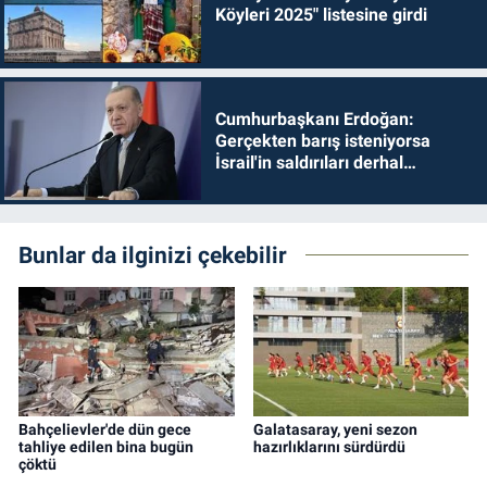
Köyleri 2025" listesine girdi
Cumhurbaşkanı Erdoğan:
Gerçekten barış isteniyorsa
İsrail'in saldırıları derhal
durdurulmalıdır
Bunlar da ilginizi çekebilir
Bahçelievler'de dün gece
Galatasaray, yeni sezon
tahliye edilen bina bugün
hazırlıklarını sürdürdü
çöktü