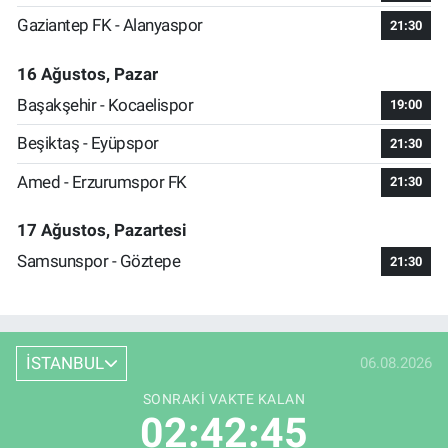
Gaziantep FK - Alanyaspor
21:30
16 Ağustos, Pazar
Başakşehir - Kocaelispor
19:00
Beşiktaş - Eyüpspor
21:30
Amed - Erzurumspor FK
21:30
17 Ağustos, Pazartesi
Samsunspor - Göztepe
21:30
İSTANBUL
06.08.2026
SONRAKI VAKTE KALAN
02:42:45