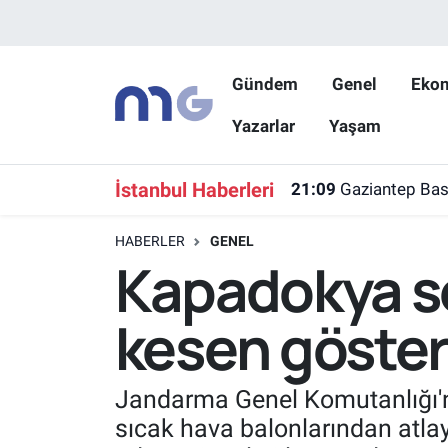
Nöbetçi Eczaneler
Gündem
Genel
Eko
Yazarlar
Yaşam
Hava Durumu
İstanbul Namaz Vakitleri
İstanbul Haberleri
21:09
Gaziantep Bask
Trafik Durumu
HABERLER
GENEL
Kapadokya s
Süper Lig Puan Durumu ve Fikstür
kesen göster
Tüm Manşetler
Son Dakika Haberleri
Jandarma Genel Komutanlığı'n
sıcak hava balonlarından atl
Haber Arşivi