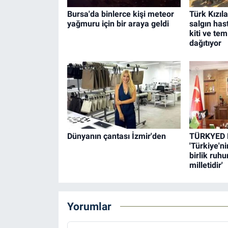
Bursa'da binlerce kişi meteor
Türk Kızıl
yağmuru için bir araya geldi
salgın hast
kiti ve te
dağıtıyor
Dünyanın çantası İzmir'den
TÜRKYED B
'Türkiye'n
birlik ru
milletidir'
Yorumlar