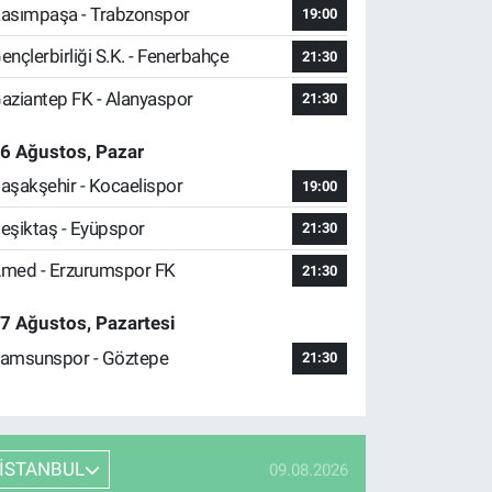
asımpaşa - Trabzonspor
19:00
ençlerbirliği S.K. - Fenerbahçe
21:30
aziantep FK - Alanyaspor
21:30
6 Ağustos, Pazar
aşakşehir - Kocaelispor
19:00
eşiktaş - Eyüpspor
21:30
med - Erzurumspor FK
21:30
7 Ağustos, Pazartesi
amsunspor - Göztepe
21:30
İSTANBUL
09.08.2026