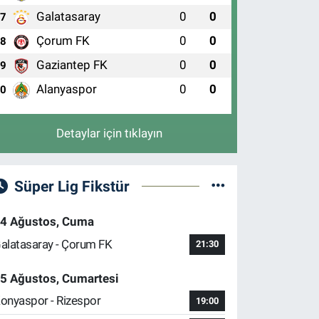
Galatasaray
0
0
7
Çorum FK
0
0
8
Gaziantep FK
0
0
9
Alanyaspor
0
0
10
Detaylar için tıklayın
Süper Lig Fikstür
4 Ağustos, Cuma
alatasaray - Çorum FK
21:30
5 Ağustos, Cumartesi
onyaspor - Rizespor
19:00