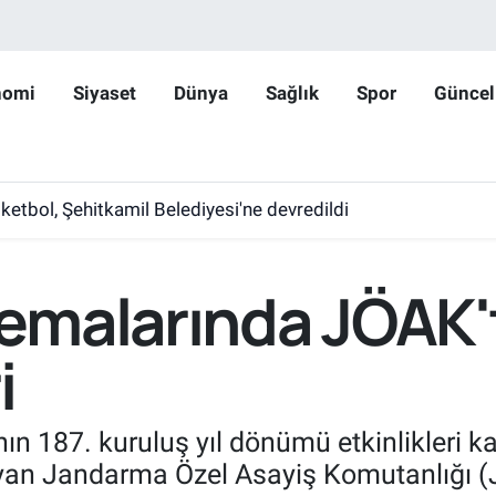
nomi
Siyaset
Dünya
Sağlık
Spor
Güncel
etbol, Şehitkamil Belediyesi'ne devredildi
emalarında JÖAK'
i
ın 187. kuruluş yıl dönümü etkinlikleri
ayan Jandarma Özel Asayiş Komutanlığı 