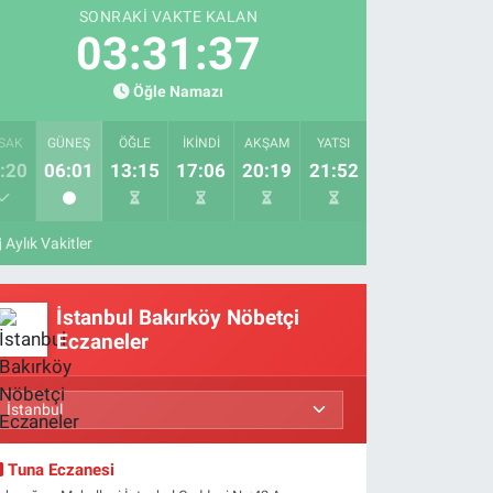
SONRAKI VAKTE KALAN
03:31:36
Öğle Namazı
SAK
GÜNEŞ
ÖĞLE
İKINDI
AKŞAM
YATSI
:20
06:01
13:15
17:06
20:19
21:52
Aylık Vakitler
İstanbul Bakırköy Nöbetçi
Eczaneler
Tuna Eczanesi