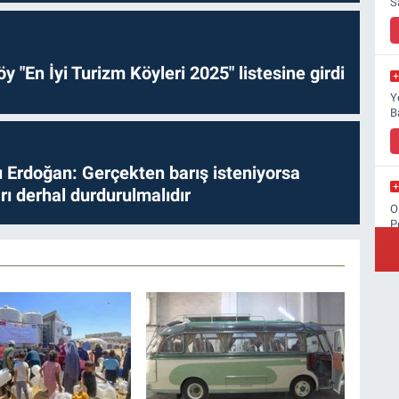
S
y "En İyi Turizm Köyleri 2025" listesine girdi
Y
B
Erdoğan: Gerçekten barış isteniyorsa
ları derhal durdurulmalıdır
O
P
M
Ş
y