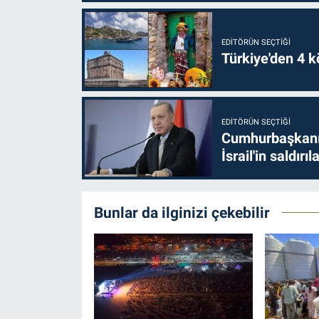
EDITÖRÜN SEÇTIĞI
Türkiye'den 4 kö
EDITÖRÜN SEÇTIĞI
Cumhurbaşkanı 
İsrail'in saldırı
Bunlar da ilginizi çekebilir