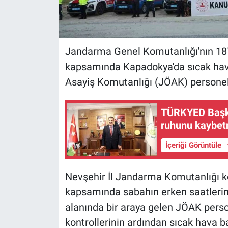
Jandarma Genel Komutanlığı'nın 187.
kapsamında Kapadokya'da sıcak hav
Asayiş Komutanlığı (JÖAK) personel
TÜRKYED Başkan
ruhunu kaybetm
İçeriği Görüntüle
Nevşehir İl Jandarma Komutanlığı k
kapsamında sabahın erken saatlerin
alanında bir araya gelen JÖAK person
kontrollerinin ardından sıcak hava b