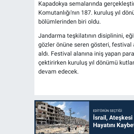
Kapadokya semalarında gerçekleştir
Komutanlığı'nın 187. kuruluş yıl dönü
bölümlerinden biri oldu.
Jandarma teşkilatının disiplinini, eğ
gözler önüne seren gösteri, festiva
aldı. Festival alanına iniş yapan par
çektirirken kuruluş yıl dönümü kutlam
devam edecek.
EDITÖRÜN SEÇTIĞI
İsrail, Ateşkesi
Hayatını Kaybet