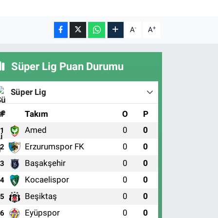
-
+
A
A
Süper Lig Puan Durumu
Süper Lig
#
Takım
O
P
Amed
0
0
1
Erzurumspor FK
0
0
2
Başakşehir
0
0
3
Kocaelispor
0
0
4
Beşiktaş
0
0
5
Eyüpspor
0
0
6