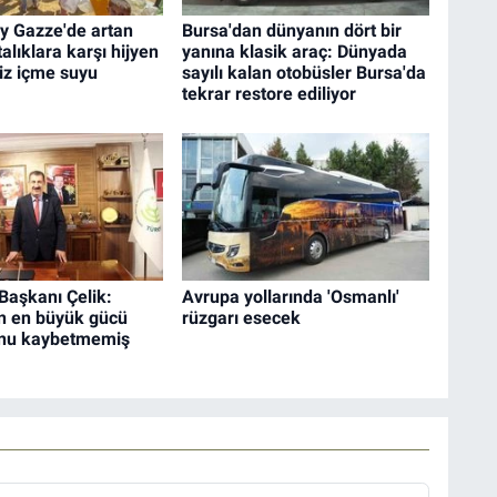
ay Gazze'de artan
Bursa'dan dünyanın dört bir
alıklara karşı hijyen
yanına klasik araç: Dünyada
miz içme suyu
sayılı kalan otobüsler Bursa'da
tekrar restore ediliyor
aşkanı Çelik:
Avrupa yollarında 'Osmanlı'
in en büyük gücü
rüzgarı esecek
hunu kaybetmemiş