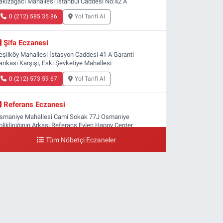
akızağacı Mahallesi İstanbul Caddesi No:42 A
0 (212) 585 35 86
Yol Tarifi Al
Şifa Eczanesi
eşilköy Mahallesi İstasyon Caddesi 41 A Garanti
ankası Karşışı, Eski Şevketiye Mahallesi
0 (212) 573 59 67
Yol Tarifi Al
Referans Eczanesi
smaniye Mahallesi Cami Sokak 77J Osmaniye
olikliniğinin Arkası Referans Evleri Happy Center
arketin Karşısı TEL:05538092856
Tüm Nöbetçi Eczaneler
0 (212) 809 28 56
Yol Tarifi Al
Bayraktar Eczanesi
enlikköy Mahallesi Harman Sokak 43 4B Flyinn Avm
aya girişi karşısı, Mali Kuaför yanı .
0 (212) 573 11 12
Yol Tarifi Al