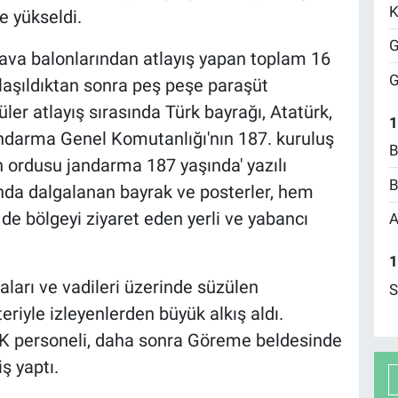
K
 yükseldi.
G
ava balonlarından atlayış yapan toplam 16
G
ulaşıldıktan sonra peş peşe paraşüt
üler atlayış sırasında Türk bayrağı, Atatürk,
1
andarma Genel Komutanlığı'nın 187. kuruluş
B
 ordusu jandarma 187 yaşında' yazılı
B
nda dalgalanan bayrak ve posterler, hem
de bölgeyi ziyaret eden yerli ve yabancı
A
1
ları ve vadileri üzerinde süzülen
S
eriyle izleyenlerden büyük alkış aldı.
 personeli, daha sonra Göreme beldesinde
ş yaptı.