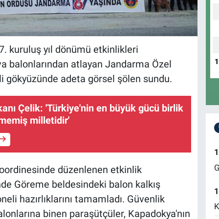
 kuruluş yıl dönümü etkinlikleri
a balonlarından atlayan Jandarma Özel
i gökyüzünde adeta görsel şölen sundu.
ı Çelik: 'Türkiye'nin en büyük gücü birlik
emiş milletidir'
1
G
oordinesinde düzenlenen etkinlik
de Göreme beldesindeki balon kalkış
1
eli hazırlıklarını tamamladı. Güvenlik
K
alonlarına binen paraşütçüler, Kapadokya'nın