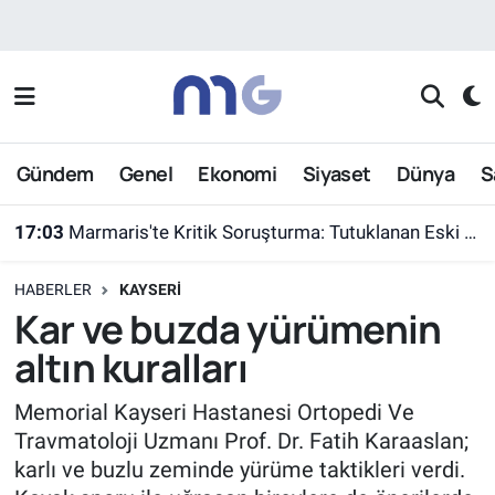
Nöbetçi Eczaneler
Hava Durumu
Gündem
Genel
Ekonomi
Siyaset
Dünya
S
İstanbul Namaz Vakitleri
17:03
Marmaris'te Kritik Soruşturma: Tutuklanan Eski Yüzbaşı Burkay Karatepe Yer Gösterdi
Trafik Durumu
HABERLER
KAYSERI
Süper Lig Puan Durumu ve Fikstür
Kar ve buzda yürümenin
altın kuralları
Tüm Manşetler
Memorial Kayseri Hastanesi Ortopedi Ve
Son Dakika Haberleri
Travmatoloji Uzmanı Prof. Dr. Fatih Karaaslan;
karlı ve buzlu zeminde yürüme taktikleri verdi.
Haber Arşivi