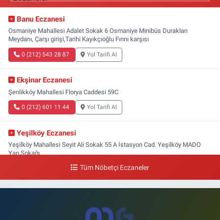
Banu Eczanesi
Osmaniye Mahallesi Adalet Sokak 6 Osmaniye Minibüs Durakları
Meydanı, Çarşı girişi,Tarihi Kayıkçıoğlu Fırını karşısı
0 (212) 543 28 87
Yol Tarifi Al
Ekşinar Eczanesi
Şenlikköy Mahallesi Florya Caddesi 59C
0 (212) 601 11 44
Yol Tarifi Al
Yeşilköy Eczanesi
Yeşilköy Mahallesi Seyit Ali Sokak 55 A İstasyon Cad. Yeşilköy MADO
Yan Sokağı
Tüm Nöbetçi Eczaneler
0 (212) 571 71 77
Yol Tarifi Al
Lale Eczanesi
Ataköy 3-4-11. Kısım Mahallesi Dr. Remzi Kazancıgil Caddesi Ataköy
4.Kısım Çarşısı No:12 Ataköy 4.Kısım Çarşısı