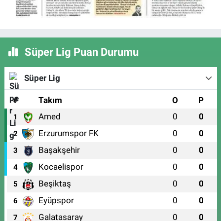
Süper Lig Puan Durumu
Süper Lig
#
Takım
O
P
Amed
0
0
1
Erzurumspor FK
0
0
2
Başakşehir
0
0
3
Kocaelispor
0
0
4
Beşiktaş
0
0
5
Eyüpspor
0
0
6
Galatasaray
0
0
7