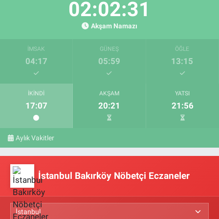
02:02:30
Akşam Namazı
İMSAK
GÜNEŞ
ÖĞLE
04:17
05:59
13:15
İKINDI
AKŞAM
YATSI
17:07
20:21
21:56
Aylık Vakitler
İstanbul Bakırköy Nöbetçi Eczaneler