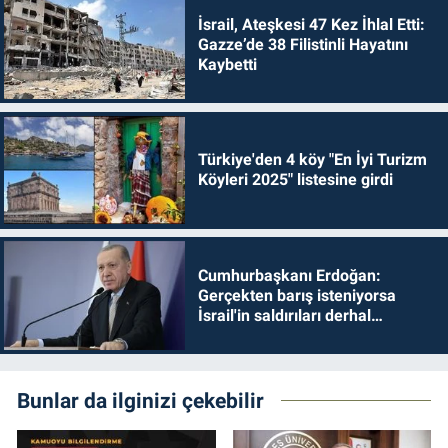
İsrail, Ateşkesi 47 Kez İhlal Etti:
Gazze’de 38 Filistinli Hayatını
Kaybetti
Türkiye'den 4 köy "En İyi Turizm
Köyleri 2025" listesine girdi
Cumhurbaşkanı Erdoğan:
Gerçekten barış isteniyorsa
İsrail'in saldırıları derhal
durdurulmalıdır
Bunlar da ilginizi çekebilir