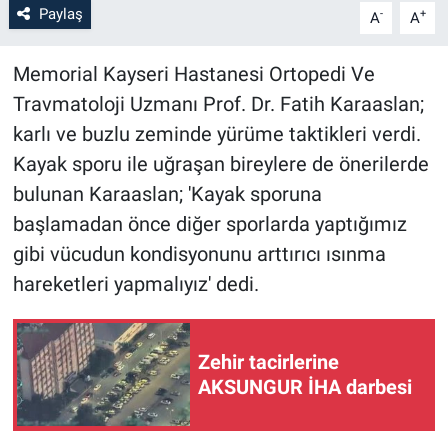
Paylaş
-
+
A
A
Memorial Kayseri Hastanesi Ortopedi Ve
Travmatoloji Uzmanı Prof. Dr. Fatih Karaaslan;
karlı ve buzlu zeminde yürüme taktikleri verdi.
Kayak sporu ile uğraşan bireylere de önerilerde
bulunan Karaaslan; 'Kayak sporuna
başlamadan önce diğer sporlarda yaptığımız
gibi vücudun kondisyonunu arttırıcı ısınma
hareketleri yapmalıyız' dedi.
Zehir tacirlerine
AKSUNGUR İHA darbesi