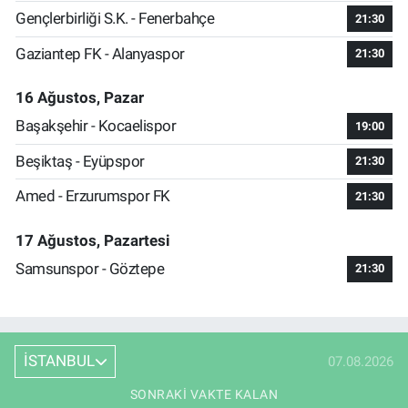
Gençlerbirliği S.K. - Fenerbahçe
21:30
Gaziantep FK - Alanyaspor
21:30
16 Ağustos, Pazar
Başakşehir - Kocaelispor
19:00
Beşiktaş - Eyüpspor
21:30
Amed - Erzurumspor FK
21:30
17 Ağustos, Pazartesi
Samsunspor - Göztepe
21:30
İSTANBUL
07.08.2026
SONRAKI VAKTE KALAN