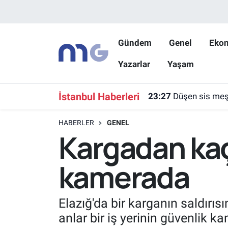
Nöbetçi Eczaneler
Gündem
Genel
Eko
Yazarlar
Yaşam
Hava Durumu
İstanbul Namaz Vakitleri
İstanbul Haberleri
23:27
Düşen sis meşa
Trafik Durumu
HABERLER
GENEL
Kargadan kaça
Süper Lig Puan Durumu ve Fikstür
kamerada
Tüm Manşetler
Son Dakika Haberleri
Elazığ'da bir karganın saldırıs
anlar bir iş yerinin güvenlik k
Haber Arşivi