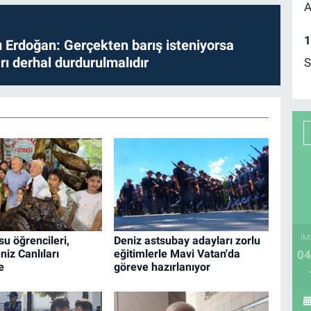
A
1
Erdoğan: Gerçekten barış isteniyorsa
ları derhal durdurulmalıdır
S
İM
su öğrencileri,
Deniz astsubay adayları zorlu
niz Canlıları
eğitimlerle Mavi Vatan'da
04
e
göreve hazırlanıyor