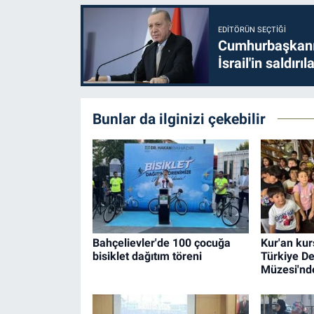
EDITÖRÜN SEÇTIĞI
Cumhurbaşkanı 
İsrail'in saldırı
Bunlar da ilginizi çekebilir
Bahçelievler'de 100 çocuğa
Kur'an kur
bisiklet dağıtım töreni
Türkiye De
Müzesi'nd