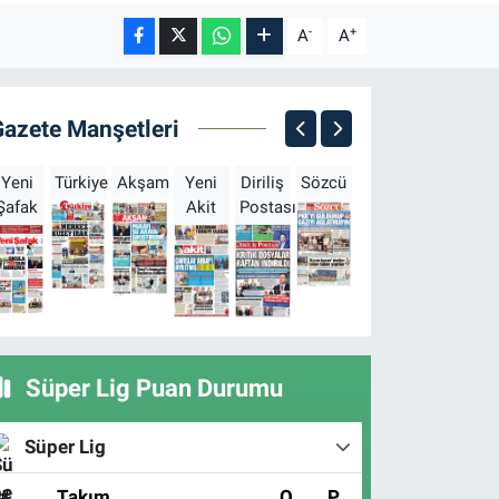
-
+
A
A
Gazete Manşetleri
Yeni
Türkiye
Akşam
Yeni
Diriliş
Sözcü
Sabah
Milliyet
H
Şafak
Akit
Postası
Süper Lig Puan Durumu
Süper Lig
#
Takım
O
P