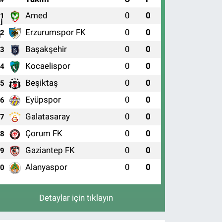
Amed
0
0
1
Erzurumspor FK
0
0
2
Başakşehir
0
0
3
Kocaelispor
0
0
4
Beşiktaş
0
0
5
Eyüpspor
0
0
6
Galatasaray
0
0
7
Çorum FK
0
0
8
Gaziantep FK
0
0
9
Alanyaspor
0
0
10
Detaylar için tıklayın