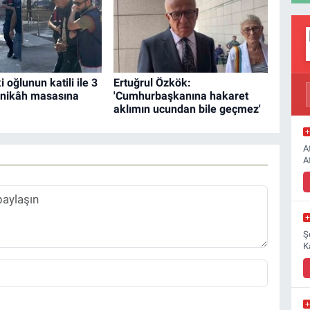
 oğlunun katili ile 3
Ertuğrul Özkök:
 nikâh masasına
'Cumhurbaşkanına hakaret
aklımın ucundan bile geçmez'
A
A
Ş
K