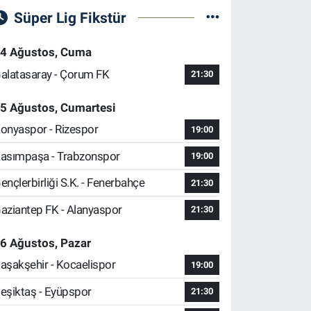
Süper Lig Fikstür
4 Ağustos, Cuma
alatasaray - Çorum FK
21:30
5 Ağustos, Cumartesi
onyaspor - Rizespor
19:00
asımpaşa - Trabzonspor
19:00
ençlerbirliği S.K. - Fenerbahçe
21:30
aziantep FK - Alanyaspor
21:30
6 Ağustos, Pazar
aşakşehir - Kocaelispor
19:00
eşiktaş - Eyüpspor
21:30