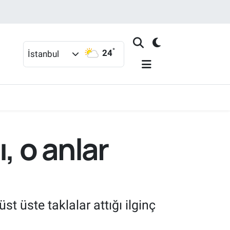
°
24
İstanbul
, o anlar
t üste taklalar attığı ilginç