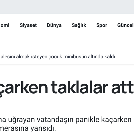
nomi
Siyaset
Dünya
Sağlık
Spor
Güncel
lesini almak isteyen çocuk minibüsün altında kaldı
rken taklalar attı
ına uğrayan vatandaşın panikle kaçarken üs
amerasına yansıdı.