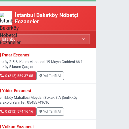
İstanbul Bakırköy Nöbetçi
Eczaneler
Pınar Eczanesi
taköy 2-5-6. Kısım Mahallesi 19 Mayıs Caddesi 66 1
taköy 5.kısım Çarşısı
0 (212) 559 37 05
Yol Tarifi Al
Yıldız Eczanesi
enlikköy Mahallesi Meydan Sokak 3 A Şenlikköy
arakolu Yanı Tel: 05455741616
0 (212) 574 16 16
Yol Tarifi Al
Volkan Eczanesi