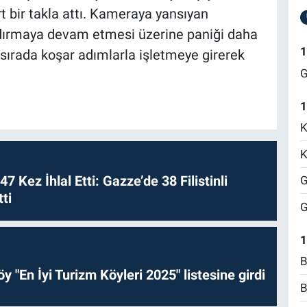
 bir takla attı. Kameraya yansıyan
dırmaya devam etmesi üzerine paniği daha
1
sırada koşar adımlarla işletmeye girerek
G
1
K
K
 47 Kez İhlal Etti: Gazze’de 38 Filistinli
G
ti
G
1
B
y "En İyi Turizm Köyleri 2025" listesine girdi
B