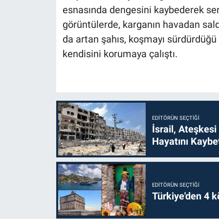
esnasında dengesini kaybederek sert
görüntülerde, karganın havadan sal
da artan şahıs, koşmayı sürdürdüğü 
kendisini korumaya çalıştı.
EDITÖRÜN SEÇTIĞI
İsrail, Ateşkesi
Hayatını Kaybet
EDITÖRÜN SEÇTIĞI
Türkiye'den 4 kö