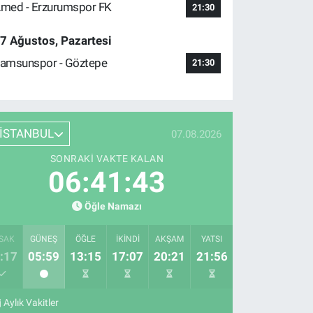
med - Erzurumspor FK
21:30
7 Ağustos, Pazartesi
amsunspor - Göztepe
21:30
İSTANBUL
07.08.2026
SONRAKI VAKTE KALAN
06:41:42
Öğle Namazı
SAK
GÜNEŞ
ÖĞLE
İKINDI
AKŞAM
YATSI
:17
05:59
13:15
17:07
20:21
21:56
Aylık Vakitler