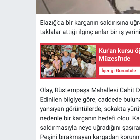
Elazığ'da bir karganın saldırısına u
taklalar attığı ilginç anlar bir iş ye
Kur'an kursu öğ
Müzesi'nde
İçeriği Görüntüle
Olay, Rüstempaşa Mahallesi Cahit D
Edinilen bilgiye göre, caddede bulun
yansıyan görüntülerde, sokakta yürü
nedenle bir karganın hedefi oldu. K
saldırmasıyla neye uğradığını şaşır
Peşini bırakmayan kargadan korunma