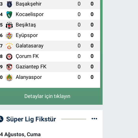
Başakşehir
0
0
3
Kocaelispor
0
0
4
Beşiktaş
0
0
5
Eyüpspor
0
0
6
Galatasaray
0
0
7
Çorum FK
0
0
8
Gaziantep FK
0
0
9
Alanyaspor
0
0
10
Detaylar için tıklayın
Süper Lig Fikstür
4 Ağustos, Cuma