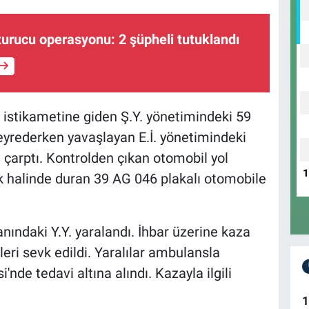
turucu operasyonu: 2 şüpheli tutuklandı
n istikametine giden Ş.Y. yönetimindeki 59
yrederken yavaşlayan E.İ. yönetimindeki
e çarptı. Kontrolden çıkan otomobil yol
rk halinde duran 39 AG 046 plakalı otomobile
nındaki Y.Y. yaralandı. İhbar üzerine kaza
leri sevk edildi. Yaralılar ambulansla
'nde tedavi altına alındı. Kazayla ilgili
1