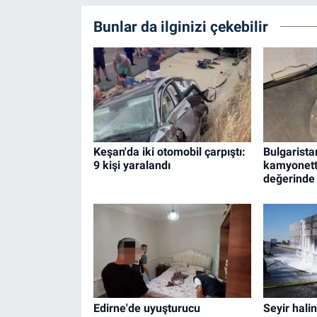
Bunlar da ilginizi çekebilir
Keşan'da iki otomobil çarpıştı:
Bulgarista
9 kişi yaralandı
kamyonett
değerinde a
Edirne'de uyuşturucu
Seyir halin