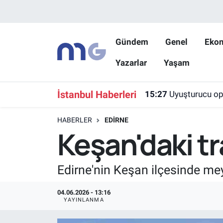
Nöbetçi Eczaneler
Gündem
Genel
Eko
Yazarlar
Yaşam
Hava Durumu
İstanbul Namaz Vakitleri
İstanbul Haberleri
15:27
Uyuşturucu op
Trafik Durumu
HABERLER
EDIRNE
Keşan'daki tr
Süper Lig Puan Durumu ve Fikstür
Tüm Manşetler
Edirne'nin Keşan ilçesinde mey
Son Dakika Haberleri
04.06.2026 - 13:16
YAYINLANMA
Haber Arşivi