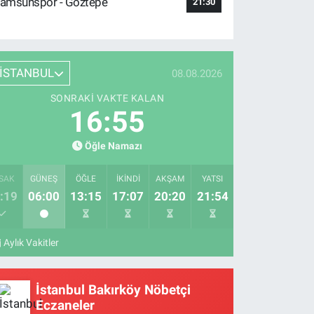
amsunspor - Göztepe
21:30
İSTANBUL
08.08.2026
SONRAKI VAKTE KALAN
16:55
Öğle Namazı
SAK
GÜNEŞ
ÖĞLE
İKINDI
AKŞAM
YATSI
:19
06:00
13:15
17:07
20:20
21:54
Aylık Vakitler
İstanbul Bakırköy Nöbetçi
Eczaneler