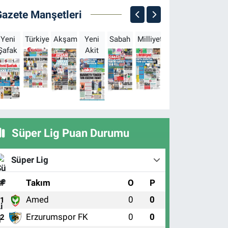
Gazete Manşetleri
Yeni
Türkiye
Akşam
Yeni
Sabah
Milliyet
Hürriyet
Türkgün
Şafak
Akit
B
Süper Lig Puan Durumu
Süper Lig
#
Takım
O
P
Amed
0
0
1
Erzurumspor FK
0
0
2