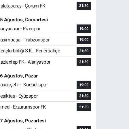
alatasaray - Çorum FK
21:30
5 Ağustos, Cumartesi
onyaspor - Rizespor
19:00
asımpaşa - Trabzonspor
19:00
ençlerbirliği S.K. - Fenerbahçe
21:30
aziantep FK - Alanyaspor
21:30
6 Ağustos, Pazar
aşakşehir - Kocaelispor
19:00
eşiktaş - Eyüpspor
21:30
med - Erzurumspor FK
21:30
7 Ağustos, Pazartesi