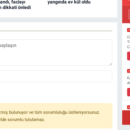
andı, faciayı
yangında ev kül oldu
n dikkati önledi
C
T
C
K
A
tmiş bulunuyor ve tüm sorumluluğu üstleniyorsunuz.
Y
ilde sorumlu tutulamaz.