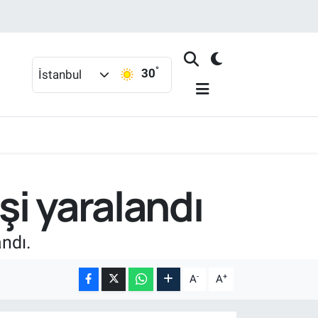
°
30
İstanbul
şi yaralandı
ndı.
-
+
A
A