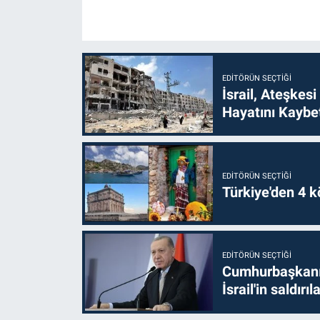
EDITÖRÜN SEÇTIĞI
İsrail, Ateşkesi
Hayatını Kaybet
EDITÖRÜN SEÇTIĞI
Türkiye'den 4 kö
EDITÖRÜN SEÇTIĞI
Cumhurbaşkanı 
İsrail'in saldırı