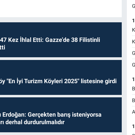
G
1
K
 47 Kez İhlal Etti: Gazze’de 38 Filistinli
K
ti
G
G
1
y "En İyi Turizm Köyleri 2025" listesine girdi
B
B
A
Erdoğan: Gerçekten barış isteniyorsa
ları derhal durdurulmalıdır
1