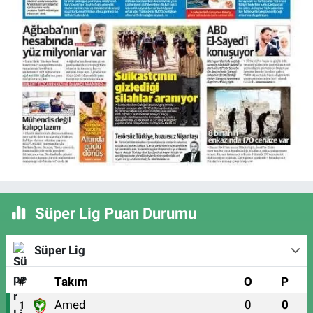
Süper Lig Puan Durumu
Süper Lig
#
Takım
O
P
Amed
0
0
1