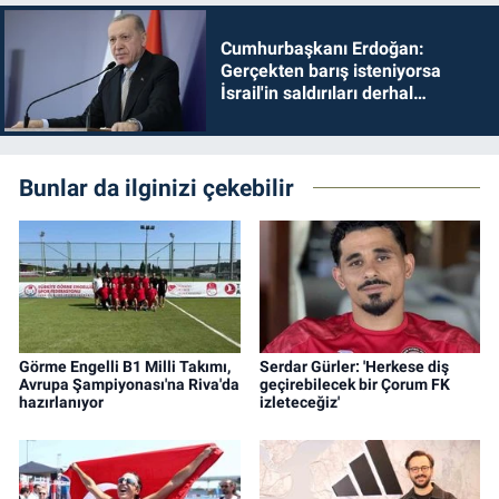
Cumhurbaşkanı Erdoğan:
Gerçekten barış isteniyorsa
İsrail'in saldırıları derhal
durdurulmalıdır
Bunlar da ilginizi çekebilir
Görme Engelli B1 Milli Takımı,
Serdar Gürler: 'Herkese diş
Avrupa Şampiyonası'na Riva'da
geçirebilecek bir Çorum FK
hazırlanıyor
izleteceğiz'