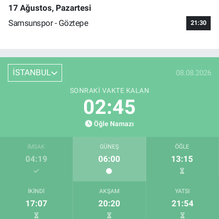
17 Ağustos, Pazartesi
Samsunspor - Göztepe
21:30
İSTANBUL
08.08.2026
SONRAKI VAKTE KALAN
02:45
Öğle Namazı
İMSAK
GÜNEŞ
ÖĞLE
04:19
06:00
13:15
İKINDI
AKŞAM
YATSI
17:07
20:20
21:54