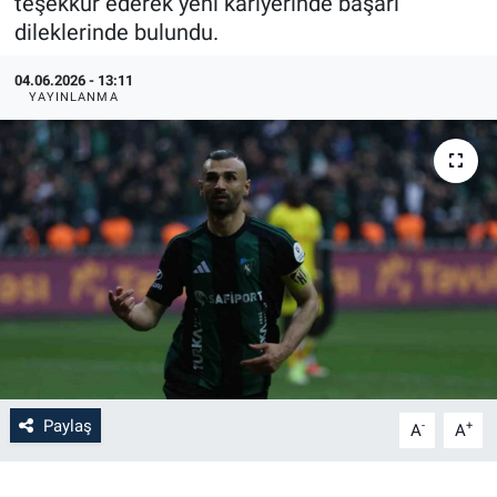
teşekkür ederek yeni kariyerinde başarı
dileklerinde bulundu.
04.06.2026 - 13:11
YAYINLANMA
Paylaş
-
+
A
A