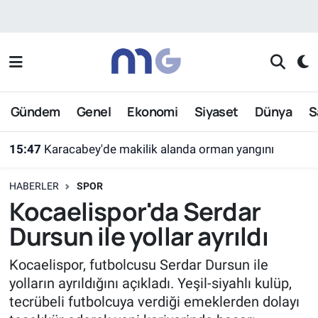
Nöbetçi Eczaneler
Hava Durumu
Gündem
Genel
Ekonomi
Siyaset
Dünya
S
İstanbul Namaz Vakitleri
15:47
Karacabey'de makilik alanda orman yangını
Trafik Durumu
HABERLER
SPOR
Süper Lig Puan Durumu ve Fikstür
Kocaelispor'da Serdar
Dursun ile yollar ayrıldı
Tüm Manşetler
Kocaelispor, futbolcusu Serdar Dursun ile
Son Dakika Haberleri
yolların ayrıldığını açıkladı. Yeşil-siyahlı kulüp,
tecrübeli futbolcuya verdiği emeklerden dolayı
Haber Arşivi