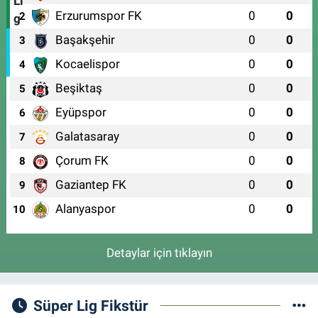
Erzurumspor FK
0
0
2
Başakşehir
0
0
3
Kocaelispor
0
0
4
Beşiktaş
0
0
5
Eyüpspor
0
0
6
Galatasaray
0
0
7
Çorum FK
0
0
8
Gaziantep FK
0
0
9
Alanyaspor
0
0
10
Detaylar için tıklayın
Süper Lig Fikstür