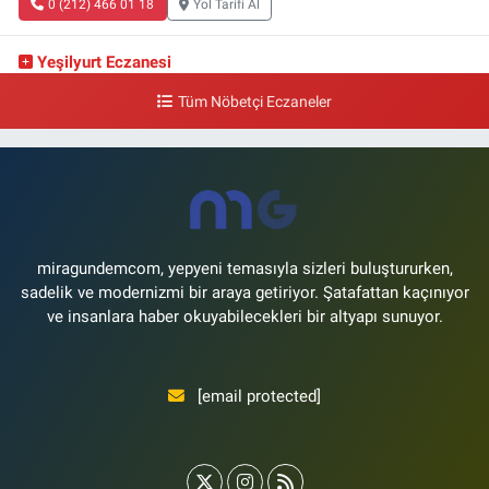
0 (212) 466 01 18
Yol Tarifi Al
Yeşilyurt Eczanesi
Yeşilyurt Mahallesi Sipahioğlu Caddesi 13 B
Tüm Nöbetçi Eczaneler
0 (212) 573 15 20
Yol Tarifi Al
Akvaryum Eczanesi
Şenlikköy Mahallesi Eski Halkalı Caddesi 33 Akvaryum Yanı Akua Florya
AVMm Zemin Kat
0 (212) 574 24 20
Yol Tarifi Al
miragundemcom, yepyeni temasıyla sizleri buluştururken,
sadelik ve modernizmi bir araya getiriyor. Şatafattan kaçınıyor
ve insanlara haber okuyabilecekleri bir altyapı sunuyor.
[email protected]