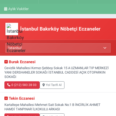
Aylık Vakitler
İstanbul Bakırköy Nöbetçi Eczaneler
Burak Eczanesi
Cevizlik Mahallesi Kırmızı Şebboy Sokak 15 A UZMANLAR TIP MERKEZİ
YANI DERSHANELER SOKAĞI İSTANBUL CADDESİ AÇIK OTOPARKIN
SOKAĞI
0 (212) 583 28 03
Yol Tarifi Al
Tekin Eczanesi
Kartaltepe Mahallesi Mehmet Sait Sokak No:1 B İNCİRLİK AHMET
HAMDİ TANPINAR İLKOKULU ARKASI