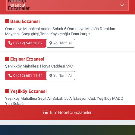
Banu Eczanesi
Osmaniye Mahallesi Adalet Sokak 6 Osmaniye Minibüs Durakları
Meydanı, Çarşı girişi,Tarihi Kayıkçıoğlu Fırını karşısı
0 (212) 543 28 87
Yol Tarifi Al
Ekşinar Eczanesi
Şenlikköy Mahallesi Florya Caddesi 59C
0 (212) 601 11 44
Yol Tarifi Al
Yeşilköy Eczanesi
Yeşilköy Mahallesi Seyit Ali Sokak 55 A İstasyon Cad. Yeşilköy MADO
Yan Sokağı
Tüm Nöbetçi Eczaneler
0 (212) 571 71 77
Yol Tarifi Al
Lale Eczanesi