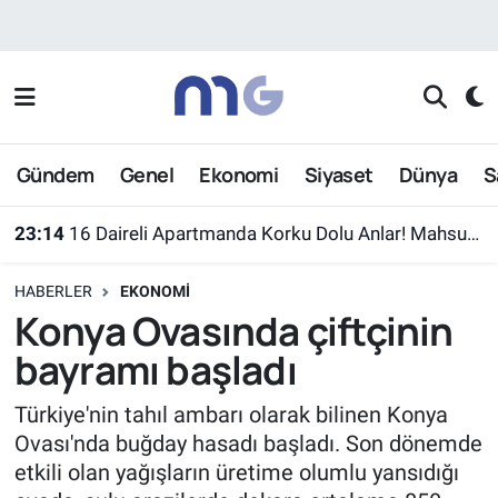
Nöbetçi Eczaneler
Hava Durumu
Gündem
Genel
Ekonomi
Siyaset
Dünya
S
İstanbul Namaz Vakitleri
23:14
16 Daireli Apartmanda Korku Dolu Anlar! Mahsur Kalanlar Kurtarıldı
Trafik Durumu
HABERLER
EKONOMI
Süper Lig Puan Durumu ve Fikstür
Konya Ovasında çiftçinin
bayramı başladı
Tüm Manşetler
Türkiye'nin tahıl ambarı olarak bilinen Konya
Son Dakika Haberleri
Ovası'nda buğday hasadı başladı. Son dönemde
etkili olan yağışların üretime olumlu yansıdığı
Haber Arşivi