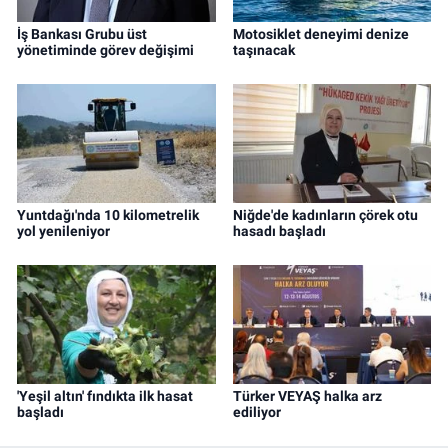
İş Bankası Grubu üst
Motosiklet deneyimi denize
yönetiminde görev değişimi
taşınacak
Yuntdağı'nda 10 kilometrelik
Niğde'de kadınların çörek otu
yol yenileniyor
hasadı başladı
'Yeşil altın' fındıkta ilk hasat
Türker VEYAŞ halka arz
başladı
ediliyor