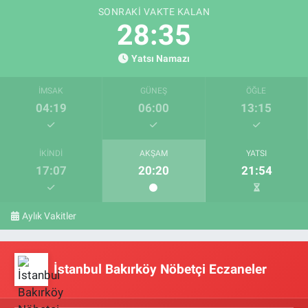
SONRAKI VAKTE KALAN
28:35
Yatsı Namazı
İMSAK
GÜNEŞ
ÖĞLE
04:19
06:00
13:15
İKINDI
AKŞAM
YATSI
17:07
20:20
21:54
Aylık Vakitler
İstanbul Bakırköy Nöbetçi Eczaneler