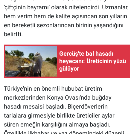
'çiftçinin bayramı' olarak nitelendirdi. Uzmanlar,
hem verim hem de kalite açısından son yılların
en bereketli sezonlarından birinin yaşandığını
belirtti.
Gercüş'te bal hasadı
heyecanı: Üreticinin yüzü
gülüyor
Türkiye'nin en önemli hububat üretim
merkezlerinden Konya Ovası'nda buğday
hasadı mesaisi başladı. Biçerdöverlerin
tarlalara girmesiyle birlikte üreticiler aylar
süren emeğin karşılığını almaya başladı.
Özellikle ilkbahar ve yaz dönemindeki düzenli