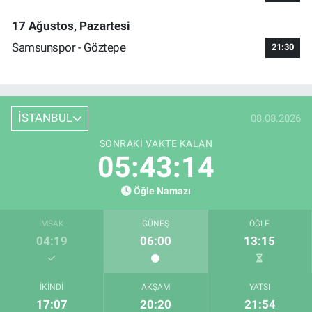
17 Ağustos, Pazartesi
Samsunspor - Göztepe
21:30
İSTANBUL
08.08.2026
SONRAKI VAKTE KALAN
05:43:13
Öğle Namazı
İMSAK
GÜNEŞ
ÖĞLE
04:19
06:00
13:15
İKINDI
AKŞAM
YATSI
17:07
20:20
21:54