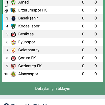
Amed
0
0
1
Erzurumspor FK
0
0
2
Başakşehir
0
0
3
Kocaelispor
0
0
4
Beşiktaş
0
0
5
Eyüpspor
0
0
6
Galatasaray
0
0
7
Çorum FK
0
0
8
Gaziantep FK
0
0
9
Alanyaspor
0
0
10
Detaylar için tıklayın