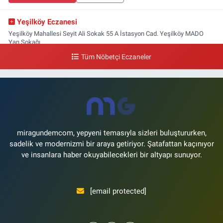
Yeşilköy Eczanesi
Yeşilköy Mahallesi Seyit Ali Sokak 55 A İstasyon Cad. Yeşilköy MADO
Yan Sokağı
Tüm Nöbetçi Eczaneler
0 (212) 571 71 77
Yol Tarifi Al
Lale Eczanesi
Ataköy 3-4-11. Kısım Mahallesi Dr. Remzi Kazancıgil Caddesi Ataköy
4.Kısım Çarşısı No:12 Ataköy 4.Kısım Çarşısı
0 (212) 559 99 99
Yol Tarifi Al
miragundemcom, yepyeni temasıyla sizleri buluştururken,
sadelik ve modernizmi bir araya getiriyor. Şatafattan kaçınıyor
ve insanlara haber okuyabilecekleri bir altyapı sunuyor.
[email protected]