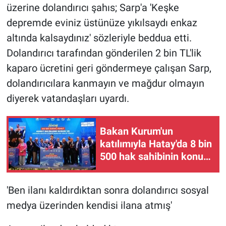
üzerine dolandırıcı şahıs; Sarp'a 'Keşke
depremde eviniz üstünüze yıkılsaydı enkaz
altında kalsaydınız' sözleriyle beddua etti.
Dolandırıcı tarafından gönderilen 2 bin TL'lik
kaparo ücretini geri göndermeye çalışan Sarp,
dolandırıcılara kanmayın ve mağdur olmayın
diyerek vatandaşları uyardı.
Bakan Kurum'un
katılımıyla Hatay'da 8 bin
500 hak sahibinin konutu
belirlendi
'Ben ilanı kaldırdıktan sonra dolandırıcı sosyal
medya üzerinden kendisi ilana atmış'