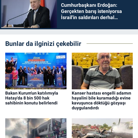
Cumhurbaşkanı Erdoğan:
Gerçekten barış isteniyorsa
İsrail'in saldırıları derhal
durdurulmalıdır
Bunlar da ilginizi çekebilir
Bakan Kurum'un katılımıyla
Kanser hastası engelli adamın
Hatay'da 8 bin 500 hak
hayalini bile kuramadığı evine
sahibinin konutu belirlendi
kavuşunca döktüğü gözyaşı
duygulandırdı