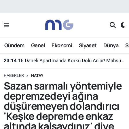
Nöbetçi Eczaneler
Hava Durumu
Gündem
Genel
Ekonomi
Siyaset
Dünya
S
İstanbul Namaz Vakitleri
23:14
16 Daireli Apartmanda Korku Dolu Anlar! Mahsur Kalanlar Kurtarıldı
Trafik Durumu
HABERLER
HATAY
Süper Lig Puan Durumu ve Fikstür
Sazan sarmalı yöntemiyle
depremzedeyi ağına
Tüm Manşetler
düşüremeyen dolandırıcı
Son Dakika Haberleri
'Keşke depremde enkaz
altında kalsaydınız' diye
Haber Arşivi