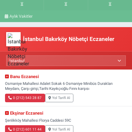
Aylık Vakitler
İstanbul Bakırköy Nöbetçi Eczaneler
Banu Eczanesi
Osmaniye Mahallesi Adalet Sokak 6 Osmaniye Minibüs Durakları
Meydanı, Çarşı girişi,Tarihi Kayıkçıoğlu Fırını karşısı
0 (212) 543 28 87
Yol Tarifi Al
Ekşinar Eczanesi
Şenlikköy Mahallesi Florya Caddesi 59C
0 (212) 601 11 44
Yol Tarifi Al