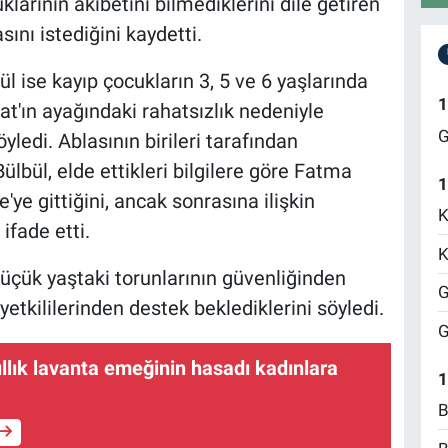
klarının akıbetini bilmediklerini dile getiren
ını istediğini kaydetti.
l ise kayıp çocukların 3, 5 ve 6 yaşlarında
1
at'ın ayağındaki rahatsızlık nedeniyle
G
yledi. Ablasının birileri tarafından
ülbül, elde ettikleri bilgilere göre Fatma
1
'ye gittiğini, ancak sonrasına ilişkin
K
ifade etti.
K
üçük yaştaki torunlarının güvenliğinden
G
etkililerinden destek beklediklerini söyledi.
G
ıllık lavanta emeğinin hasadı kadınlara
1
B