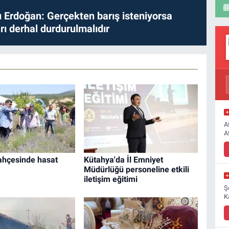
Erdoğan: Gerçekten barış isteniyorsa
ları derhal durdurulmalıdır
A
A
ahçesinde hasat
Kütahya'da İl Emniyet
Müdürlüğü personeline etkili
iletişim eğitimi
Ş
K