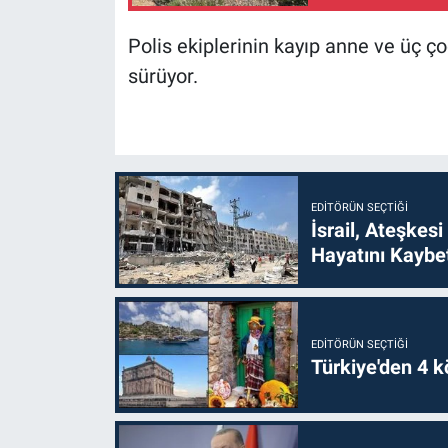
Polis ekiplerinin kayıp anne ve üç ç
sürüyor.
EDITÖRÜN SEÇTIĞI
İsrail, Ateşkesi
Hayatını Kaybet
EDITÖRÜN SEÇTIĞI
Türkiye'den 4 kö