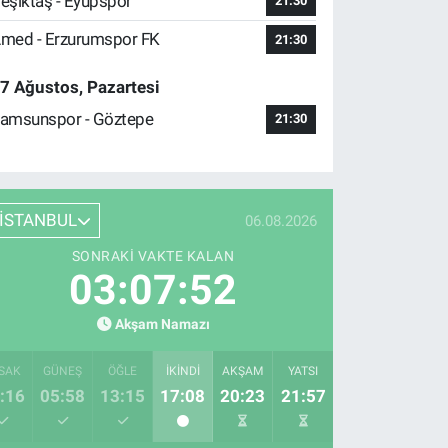
eşiktaş - Eyüpspor
21:30
med - Erzurumspor FK
21:30
7 Ağustos, Pazartesi
amsunspor - Göztepe
21:30
İSTANBUL
06.08.2026
SONRAKI VAKTE KALAN
03:07:51
Akşam Namazı
SAK
GÜNEŞ
ÖĞLE
İKINDI
AKŞAM
YATSI
:16
05:58
13:15
17:08
20:23
21:57