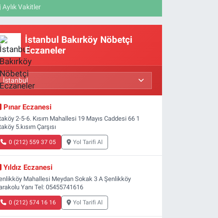
Aylık Vakitler
İstanbul Bakırköy Nöbetçi
Eczaneler
Pınar Eczanesi
taköy 2-5-6. Kısım Mahallesi 19 Mayıs Caddesi 66 1
taköy 5.kısım Çarşısı
0 (212) 559 37 05
Yol Tarifi Al
Yıldız Eczanesi
enlikköy Mahallesi Meydan Sokak 3 A Şenlikköy
arakolu Yanı Tel: 05455741616
0 (212) 574 16 16
Yol Tarifi Al