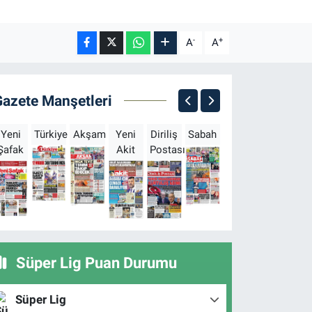
-
+
A
A
Gazete Manşetleri
Yeni
Türkiye
Akşam
Yeni
Diriliş
Sabah
Milliyet
Hürriyet
T
Şafak
Akit
Postası
Süper Lig Puan Durumu
Süper Lig