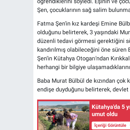
öğrendiklerini söyledi. Eşinin ve çocu
Şen, çocuklarının sağ salim bulunmas
Fatma Şen'in kız kardeşi Emine Bülbü
olduğunu belirterek, 3 yaşındaki Mur
düzenli tedavi görmesi gerektiğini sö
kandırılmış olabileceğini öne süren B
Şen'in Kütahya Otogarı'ndan Kırıkkale
herhangi bir bilgiye ulaşamadıklarını 
Baba Murat Bülbül de kızından çok k
endişe duyduğunu belirterek, devlet y
Kütahya'da 5 y
umut oldu
İçeriği Görüntüle