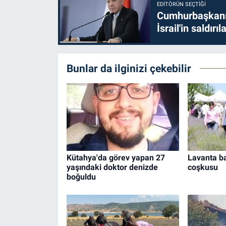
EDITÖRÜN SEÇTIĞI
Cumhurbaşkanı 
İsrail'in saldırı
Bunlar da ilginizi çekebilir
Kütahya'da görev yapan 27
Lavanta b
yaşındaki doktor denizde
coşkusu
boğuldu