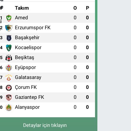
#
Takım
O
P
Amed
0
0
1
Erzurumspor FK
0
0
2
Başakşehir
0
0
3
Kocaelispor
0
0
4
Beşiktaş
0
0
5
Eyüpspor
0
0
6
Galatasaray
0
0
7
Çorum FK
0
0
8
Gaziantep FK
0
0
9
Alanyaspor
0
0
10
Detaylar için tıklayın