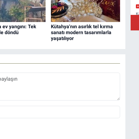
K
M
a
 ev yangını: Tek
Kütahya'nın asırlık tel kırma
üle döndü
sanatı modern tasarımlarla
yaşatılıyor
Y
B