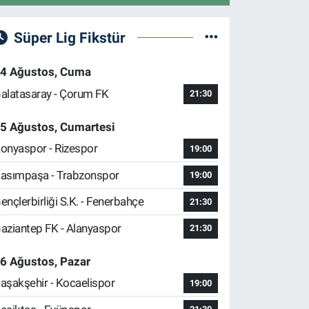
Süper Lig Fikstür
4 Ağustos, Cuma
alatasaray - Çorum FK
21:30
5 Ağustos, Cumartesi
onyaspor - Rizespor
19:00
asımpaşa - Trabzonspor
19:00
ençlerbirliği S.K. - Fenerbahçe
21:30
aziantep FK - Alanyaspor
21:30
6 Ağustos, Pazar
aşakşehir - Kocaelispor
19:00