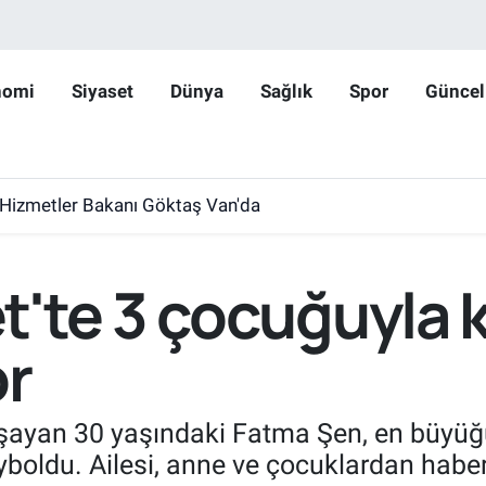
nomi
Siyaset
Dünya
Sağlık
Spor
Güncel
l Hizmetler Bakanı Göktaş Van'da
'te 3 çocuğuyla 
or
aşayan 30 yaşındaki Fatma Şen, en büyüğ
yboldu. Ailesi, anne ve çocuklardan haber