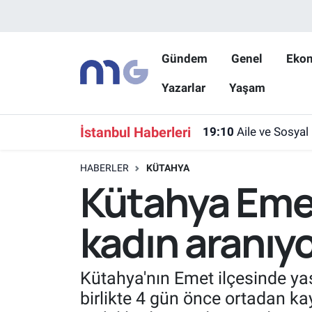
Nöbetçi Eczaneler
Gündem
Genel
Eko
Yazarlar
Yaşam
Hava Durumu
İstanbul Namaz Vakitleri
İstanbul Haberleri
19:10
Aile ve Sosya
Trafik Durumu
HABERLER
KÜTAHYA
Kütahya Emet
Süper Lig Puan Durumu ve Fikstür
kadın aranıy
Tüm Manşetler
Son Dakika Haberleri
Kütahya'nın Emet ilçesinde y
birlikte 4 gün önce ortadan ka
Haber Arşivi