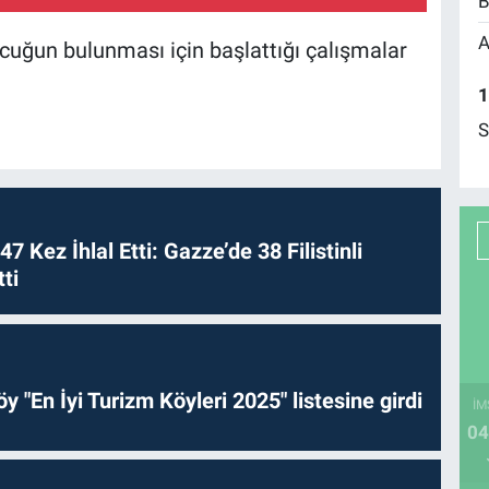
B
A
ocuğun bulunması için başlattığı çalışmalar
1
S
 47 Kez İhlal Etti: Gazze’de 38 Filistinli
ti
y "En İyi Turizm Köyleri 2025" listesine girdi
İM
04