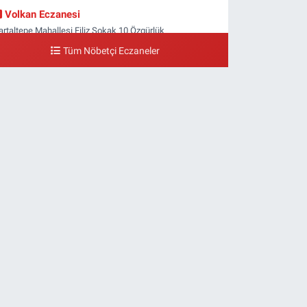
Volkan Eczanesi
artaltepe Mahallesi Filiz Sokak 10 Özgürlük
eydanı,Bakırköy metrosu çıkışı,Kız meslek lisesi sokağı
Tüm Nöbetçi Eczaneler
şağısı
0 (533) 496 36 65
Yol Tarifi Al
Yeni Hayat Eczanesi
eşilköy Mahallesi Doğruyol Sokak 7 A Dürümcü Baba'nın
ir Alt Sokağı,Bitez Dondurmacısının Sokağı
0 (212) 663 11 97
Yol Tarifi Al