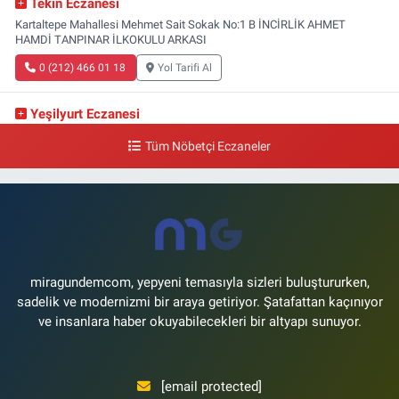
Tekin Eczanesi
Kartaltepe Mahallesi Mehmet Sait Sokak No:1 B İNCİRLİK AHMET
HAMDİ TANPINAR İLKOKULU ARKASI
0 (212) 466 01 18
Yol Tarifi Al
Yeşilyurt Eczanesi
Yeşilyurt Mahallesi Sipahioğlu Caddesi 13 B
Tüm Nöbetçi Eczaneler
0 (212) 573 15 20
Yol Tarifi Al
Akvaryum Eczanesi
Şenlikköy Mahallesi Eski Halkalı Caddesi 33 Akvaryum Yanı Akua Florya
AVMm Zemin Kat
0 (212) 574 24 20
Yol Tarifi Al
miragundemcom, yepyeni temasıyla sizleri buluştururken,
sadelik ve modernizmi bir araya getiriyor. Şatafattan kaçınıyor
ve insanlara haber okuyabilecekleri bir altyapı sunuyor.
[email protected]