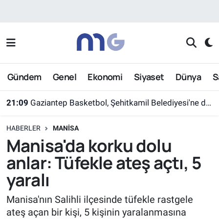
Nöbetçi Eczaneler
Hava Durumu
Gündem
Genel
Ekonomi
Siyaset
Dünya
S
İstanbul Namaz Vakitleri
21:09
Gaziantep Basketbol, Şehitkamil Belediyesi'ne devredildi
Trafik Durumu
HABERLER
MANISA
Süper Lig Puan Durumu ve Fikstür
Manisa'da korku dolu
anlar: Tüfekle ateş açtı, 5
Tüm Manşetler
yaralı
Son Dakika Haberleri
Manisa'nın Salihli ilçesinde tüfekle rastgele
ateş açan bir kişi, 5 kişinin yaralanmasına
Haber Arşivi