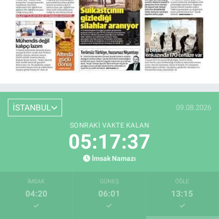
İSTANBUL
09.08.2026
SONRAKI VAKTE KALAN
05:17:36
İmsak Namazı
İMSAK
GÜNEŞ
ÖĞLE
04:20
06:01
13:15