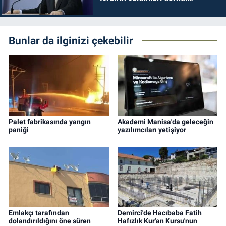
durdurulmalıdır
Bunlar da ilginizi çekebilir
Palet fabrikasında yangın
Akademi Manisa'da geleceğin
paniği
yazılımcıları yetişiyor
Emlakçı tarafından
Demirci'de Hacıbaba Fatih
dolandırıldığını öne süren
Hafızlık Kur'an Kursu'nun