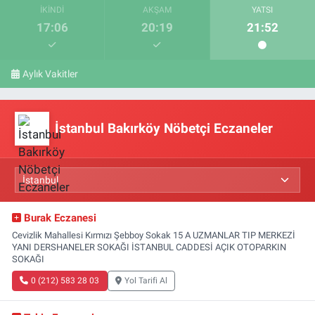
İKINDI
AKŞAM
YATSI
17:06
20:19
21:52
Aylık Vakitler
İstanbul Bakırköy Nöbetçi Eczaneler
Burak Eczanesi
Cevizlik Mahallesi Kırmızı Şebboy Sokak 15 A UZMANLAR TIP MERKEZİ
YANI DERSHANELER SOKAĞI İSTANBUL CADDESİ AÇIK OTOPARKIN
SOKAĞI
0 (212) 583 28 03
Yol Tarifi Al