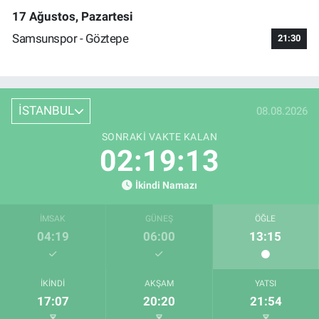
17 Ağustos, Pazartesi
Samsunspor - Göztepe
21:30
İSTANBUL
08.08.2026
SONRAKI VAKTE KALAN
02:19:13
İkindi Namazı
İMSAK
GÜNEŞ
ÖĞLE
04:19
06:00
13:15
İKINDI
AKŞAM
YATSI
17:07
20:20
21:54