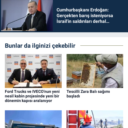
Cumhurbaşkanı Erdoğan:
Gerçekten barış isteniyorsa
İsrail'in saldırıları derhal
durdurulmalıdır
Bunlar da ilginizi çekebilir
Ford Trucks ve IVECO'nun yeni
Tescilli Zara Balı sağımı
nesil kabin projesinde yeni bir
başladı
dönemin kapısı aralanıyor