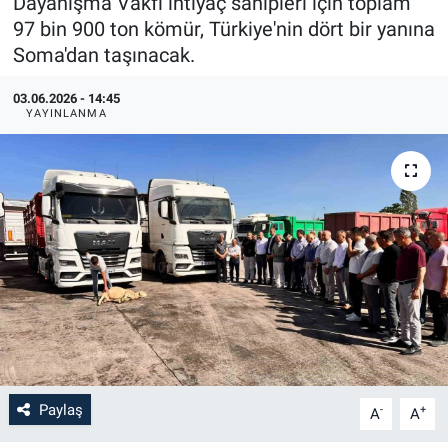
Dayanışma Vakfı ihtiyaç sahipleri için toplam
97 bin 900 ton kömür, Türkiye'nin dört bir yanına
Soma'dan taşınacak.
03.06.2026 - 14:45
YAYINLANMA
Paylaş
-
+
A
A