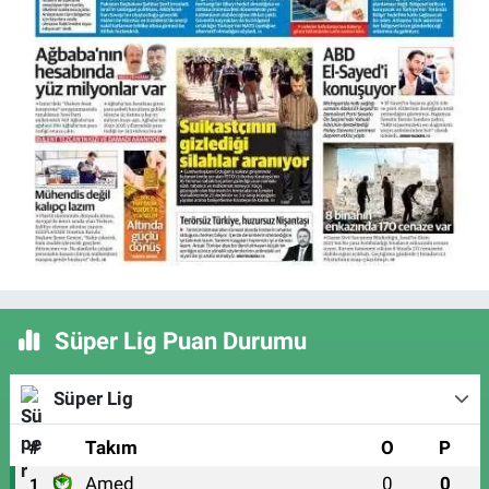
Süper Lig Puan Durumu
Süper Lig
#
Takım
O
P
Amed
0
0
1