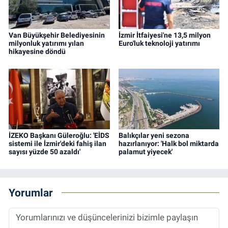
Van Büyükşehir Belediyesinin
İzmir İtfaiyesi'ne 13,5 milyon
milyonluk yatırımı yılan
Euro'luk teknoloji yatırımı
hikayesine döndü
İZEKO Başkanı Güleroğlu: 'EİDS
Balıkçılar yeni sezona
sistemi ile İzmir'deki fahiş ilan
hazırlanıyor: 'Halk bol miktarda
sayısı yüzde 50 azaldı'
palamut yiyecek'
Yorumlar