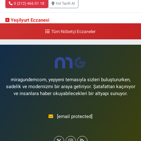
0 (212) 466 01 18
Yol Tarifi Al
Yeşilyurt Eczanesi
Yeşilyurt Mahallesi Sipahioğlu Caddesi 13 B
Tüm Nöbetçi Eczaneler
0 (212) 573 15 20
Yol Tarifi Al
Akvaryum Eczanesi
Şenlikköy Mahallesi Eski Halkalı Caddesi 33 Akvaryum Yanı Akua Florya
AVMm Zemin Kat
0 (212) 574 24 20
Yol Tarifi Al
miragundemcom, yepyeni temasıyla sizleri buluştururken,
sadelik ve modernizmi bir araya getiriyor. Şatafattan kaçınıyor
ve insanlara haber okuyabilecekleri bir altyapı sunuyor.
[email protected]