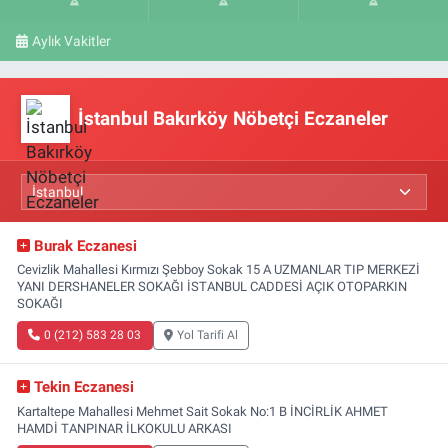
Aylık Vakitler
İstanbul Bakırköy Nöbetçi Eczaneler
Burak Eczanesi
Cevizlik Mahallesi Kırmızı Şebboy Sokak 15 A UZMANLAR TIP MERKEZİ
YANI DERSHANELER SOKAĞI İSTANBUL CADDESİ AÇIK OTOPARKIN
SOKAĞI
0 (212) 583 28 03
Yol Tarifi Al
Tekin Eczanesi
Kartaltepe Mahallesi Mehmet Sait Sokak No:1 B İNCİRLİK AHMET
HAMDİ TANPINAR İLKOKULU ARKASI