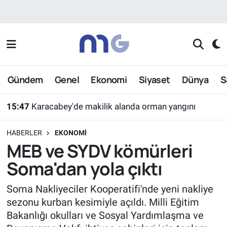
Nöbetçi Eczaneler
Hava Durumu
Gündem
Genel
Ekonomi
Siyaset
Dünya
S
İstanbul Namaz Vakitleri
15:47
Karacabey'de makilik alanda orman yangını
Trafik Durumu
HABERLER
EKONOMI
Süper Lig Puan Durumu ve Fikstür
MEB ve SYDV kömürleri
Soma'dan yola çıktı
Tüm Manşetler
Soma Nakliyeciler Kooperatifi'nde yeni nakliye
Son Dakika Haberleri
sezonu kurban kesimiyle açıldı. Milli Eğitim
Bakanlığı okulları ve Sosyal Yardımlaşma ve
Haber Arşivi