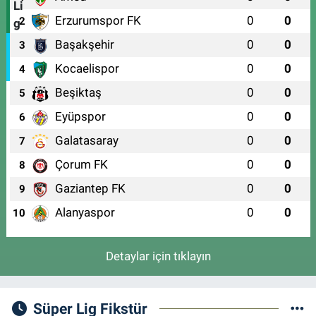
Erzurumspor FK
0
0
2
Başakşehir
0
0
3
Kocaelispor
0
0
4
Beşiktaş
0
0
5
Eyüpspor
0
0
6
Galatasaray
0
0
7
Çorum FK
0
0
8
Gaziantep FK
0
0
9
Alanyaspor
0
0
10
Detaylar için tıklayın
Süper Lig Fikstür