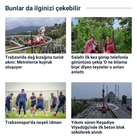
Bunlar da ilginizi çekebilir
Trabzon'da dağ kızağına turist
Salah'ı ilk kez görüp telefonla
akını: Metrelerce kuyruk
görüntüsü çekip 'O ne bilama
oluşuyor
bişe' diyen teyzeler o anları
anlattı
Trabzonspor'da neşeli idman
Yıkımı süren Reşadiye
Viyadüğü'nde ilk beton blok
sökülerek alındı