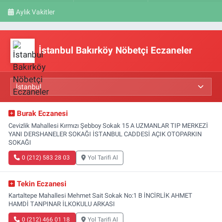
Aylık Vakitler
İstanbul Bakırköy Nöbetçi Eczaneler
Burak Eczanesi
Cevizlik Mahallesi Kırmızı Şebboy Sokak 15 A UZMANLAR TIP MERKEZİ
YANI DERSHANELER SOKAĞI İSTANBUL CADDESİ AÇIK OTOPARKIN
SOKAĞI
0 (212) 583 28 03
Yol Tarifi Al
Tekin Eczanesi
Kartaltepe Mahallesi Mehmet Sait Sokak No:1 B İNCİRLİK AHMET
HAMDİ TANPINAR İLKOKULU ARKASI
0 (212) 466 01 18
Yol Tarifi Al