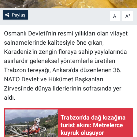
Paylaş
-
+
A
A
Osmanlı Devleti'nin resmi yıllıkları olan vilayet
salnamelerinde kalitesiyle öne çıkan,
Karadeniz'in zengin floraya sahip yaylalarında
asırlardır geleneksel yöntemlerle üretilen
Trabzon tereyağı, Ankara'da düzenlenen 36.
NATO Devlet ve Hükümet Başkanları
Zirvesi'nde dünya liderlerinin sofrasında yer
aldı.
Trabzon'da dağ kızağına
turist akını: Metrelerce
kuyruk oluşuyor