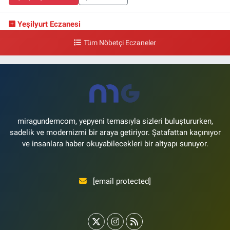
Yeşilyurt Eczanesi
Yeşilyurt Mahallesi Sipahioğlu Caddesi 13 B
Tüm Nöbetçi Eczaneler
0 (212) 573 15 20
Yol Tarifi Al
Akvaryum Eczanesi
Şenlikköy Mahallesi Eski Halkalı Caddesi 33 Akvaryum Yanı Akua Florya
AVMm Zemin Kat
0 (212) 574 24 20
Yol Tarifi Al
miragundemcom, yepyeni temasıyla sizleri buluştururken,
sadelik ve modernizmi bir araya getiriyor. Şatafattan kaçınıyor
ve insanlara haber okuyabilecekleri bir altyapı sunuyor.
[email protected]