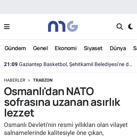
Nöbetçi Eczaneler
Hava Durumu
Gündem
Genel
Ekonomi
Siyaset
Dünya
S
İstanbul Namaz Vakitleri
21:09
Gaziantep Basketbol, Şehitkamil Belediyesi'ne devredildi
Trafik Durumu
HABERLER
TRABZON
Süper Lig Puan Durumu ve Fikstür
Osmanlı'dan NATO
sofrasına uzanan asırlık
Tüm Manşetler
lezzet
Son Dakika Haberleri
Osmanlı Devleti'nin resmi yıllıkları olan vilayet
salnamelerinde kalitesiyle öne çıkan,
Haber Arşivi