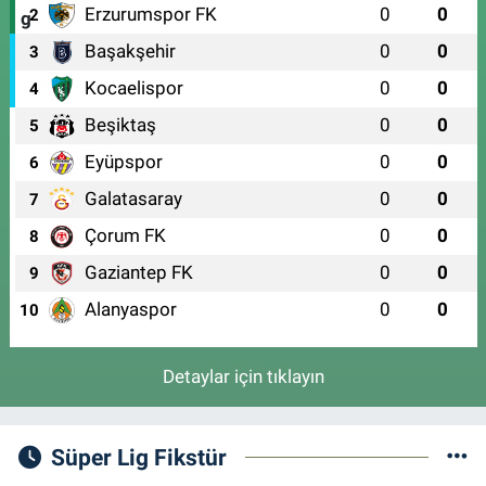
Erzurumspor FK
0
0
2
Başakşehir
0
0
3
Kocaelispor
0
0
4
Beşiktaş
0
0
5
Eyüpspor
0
0
6
Galatasaray
0
0
7
Çorum FK
0
0
8
Gaziantep FK
0
0
9
Alanyaspor
0
0
10
Detaylar için tıklayın
Süper Lig Fikstür