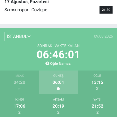
17 Ağustos, Pazartesi
Samsunspor - Göztepe
21:30
İSTANBUL
09.08.2026
SONRAKI VAKTE KALAN
06:46:00
Öğle Namazı
İMSAK
GÜNEŞ
ÖĞLE
04:20
06:01
13:15
İKINDI
AKŞAM
YATSI
17:06
20:19
21:52