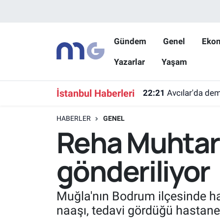
Nöbetçi Eczaneler
Gündem
Genel
Eko
Yazarlar
Yaşam
Hava Durumu
İstanbul Namaz Vakitleri
İstanbul Haberleri
22:21
Avcılar'da demi
Trafik Durumu
HABERLER
GENEL
Reha Muhtar'
Süper Lig Puan Durumu ve Fikstür
gönderiliyor
Tüm Manşetler
Son Dakika Haberleri
Muğla'nın Bodrum ilçesinde ha
naaşı, tedavi gördüğü hastaned
Haber Arşivi