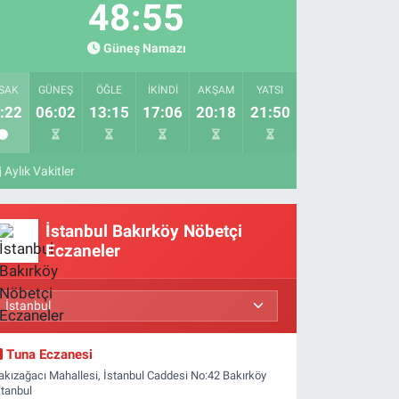
48:54
Güneş Namazı
SAK
GÜNEŞ
ÖĞLE
İKINDI
AKŞAM
YATSI
:22
06:02
13:15
17:06
20:18
21:50
Aylık Vakitler
İstanbul Bakırköy Nöbetçi
Eczaneler
Tuna Eczanesi
akızağacı Mahallesi, İstanbul Caddesi No:42 Bakırköy
stanbul