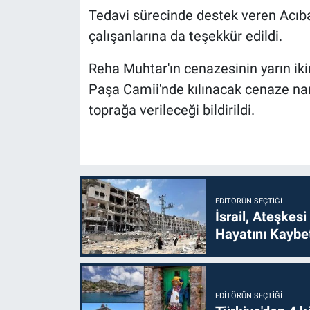
Tedavi sürecinde destek veren Acıb
çalışanlarına da teşekkür edildi.
Reha Muhtar'ın cenazesinin yarın ik
Paşa Camii'nde kılınacak cenaze na
toprağa verileceği bildirildi.
EDITÖRÜN SEÇTIĞI
İsrail, Ateşkesi
Hayatını Kaybet
EDITÖRÜN SEÇTIĞI