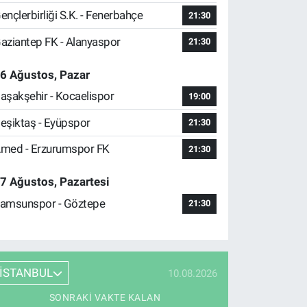
ençlerbirliği S.K. - Fenerbahçe
21:30
aziantep FK - Alanyaspor
21:30
6 Ağustos, Pazar
aşakşehir - Kocaelispor
19:00
eşiktaş - Eyüpspor
21:30
med - Erzurumspor FK
21:30
7 Ağustos, Pazartesi
amsunspor - Göztepe
21:30
İSTANBUL
10.08.2026
SONRAKI VAKTE KALAN