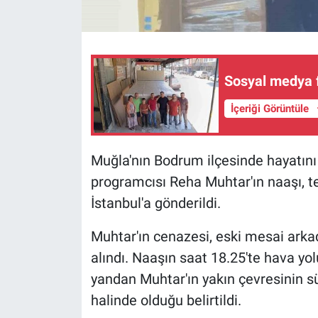
Sosyal medya f
İçeriği Görüntüle
Muğla'nın Bodrum ilçesinde hayatını
programcısı Reha Muhtar'ın naaşı, 
İstanbul'a gönderildi.
Muhtar'ın cenazesi, eski mesai arka
alındı. Naaşın saat 18.25'te hava yol
yandan Muhtar'ın yakın çevresinin sü
halinde olduğu belirtildi.