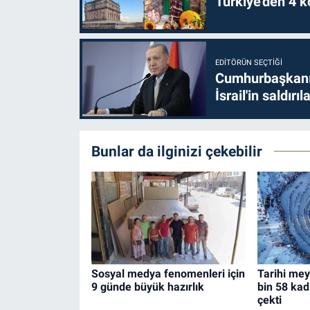
Türkiye'den 4 kö
EDITÖRÜN SEÇTIĞI
Cumhurbaşkanı 
İsrail'in saldırı
Bunlar da ilginizi çekebilir
Sosyal medya fenomenleri için
Tarihi mey
9 günde büyük hazırlık
bin 58 kad
çekti