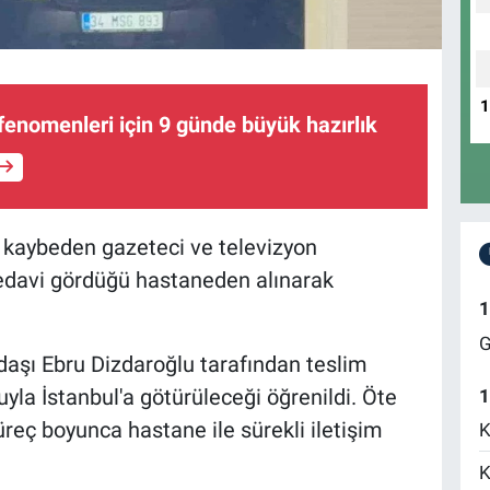
enomenleri için 9 günde büyük hazırlık
 kaybeden gazeteci ve televizyon
tedavi gördüğü hastaneden alınarak
1
G
daşı Ebru Dizdaroğlu tarafından teslim
uyla İstanbul'a götürüleceği öğrenildi. Öte
1
reç boyunca hastane ile sürekli iletişim
K
K