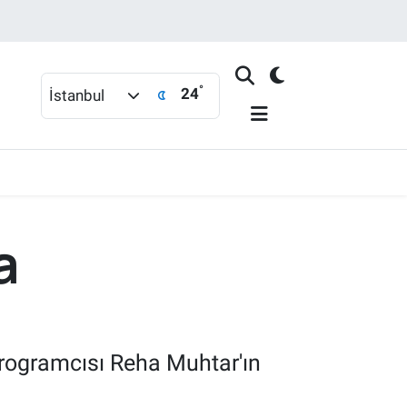
°
24
İstanbul
a
programcısı Reha Muhtar'ın