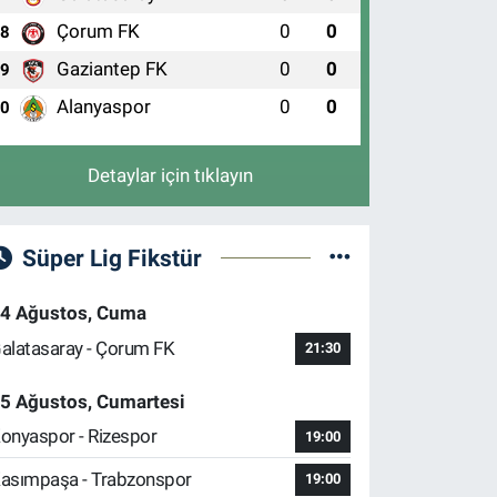
Çorum FK
0
0
8
Gaziantep FK
0
0
9
Alanyaspor
0
0
10
Detaylar için tıklayın
Süper Lig Fikstür
4 Ağustos, Cuma
alatasaray - Çorum FK
21:30
5 Ağustos, Cumartesi
onyaspor - Rizespor
19:00
asımpaşa - Trabzonspor
19:00