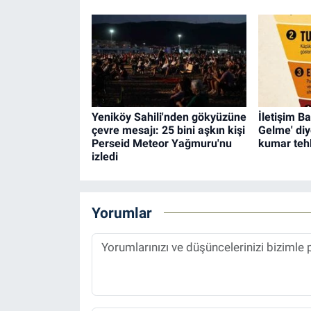
Yeniköy Sahili'nden gökyüzüne
İletişim B
çevre mesajı: 25 bini aşkın kişi
Gelme' diy
Perseid Meteor Yağmuru'nu
kumar tehl
izledi
Yorumlar