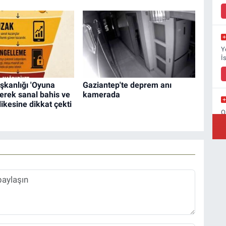
Y
İ
aşkanlığı 'Oyuna
Gaziantep'te deprem anı
erek sanal bahis ve
kamerada
ikesine dikkat çekti
O
B
Ş
B