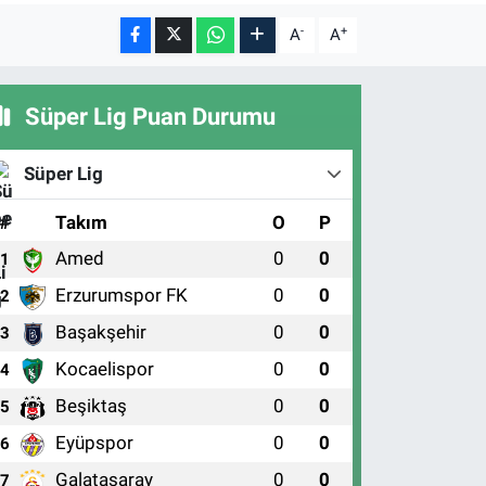
-
+
A
A
Süper Lig Puan Durumu
Süper Lig
#
Takım
O
P
Amed
0
0
1
Erzurumspor FK
0
0
2
Başakşehir
0
0
3
Kocaelispor
0
0
4
Beşiktaş
0
0
5
Eyüpspor
0
0
6
Galatasaray
0
0
7