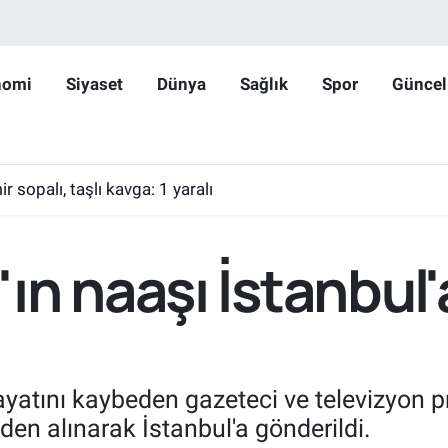
nomi
Siyaset
Dünya
Sağlık
Spor
Güncel
r sopalı, taşlı kavga: 1 yaralı
ın naaşı İstanbul'
yatını kaybeden gazeteci ve televizyon 
en alınarak İstanbul'a gönderildi.