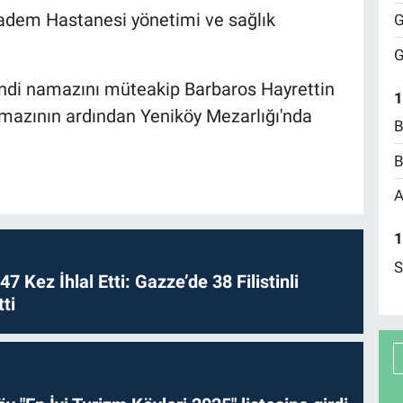
adem Hastanesi yönetimi ve sağlık
G
G
indi namazını müteakip Barbaros Hayrettin
1
mazının ardından Yeniköy Mezarlığı'nda
B
B
A
1
S
 47 Kez İhlal Etti: Gazze’de 38 Filistinli
ti