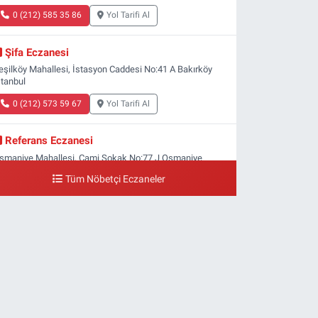
0 (212) 585 35 86
Yol Tarifi Al
Şifa Eczanesi
eşilköy Mahallesi, İstasyon Caddesi No:41 A Bakırköy
stanbul
0 (212) 573 59 67
Yol Tarifi Al
Referans Eczanesi
smaniye Mahallesi, Cami Sokak No:77 J Osmaniye
akırköy İstanbul
Tüm Nöbetçi Eczaneler
0 (212) 809 28 56
Yol Tarifi Al
Bayraktar Eczanesi
enlikköy Mahallesi, Harman Sokak No:43 4B Florya
akırköy İstanbul
0 (212) 573 11 12
Yol Tarifi Al