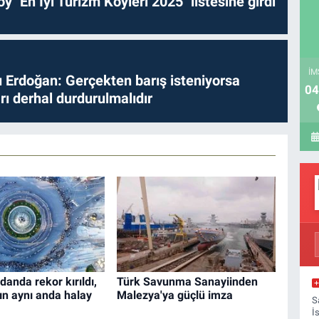
y "En İyi Turizm Köyleri 2025" listesine girdi
İM
Erdoğan: Gerçekten barış isteniyorsa
04
ları derhal durdurulmalıdır
danda rekor kırıldı,
Türk Savunma Sanayiinden
ın aynı anda halay
Malezya'ya güçlü imza
S
İ