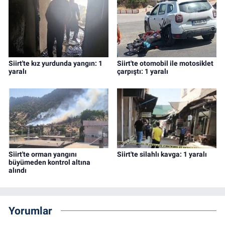
Siirt'te kız yurdunda yangın: 1
Siirt'te otomobil ile motosiklet
yaralı
çarpıştı: 1 yaralı
Siirt'te orman yangını
Siirt'te silahlı kavga: 1 yaralı
büyümeden kontrol altına
alındı
Yorumlar