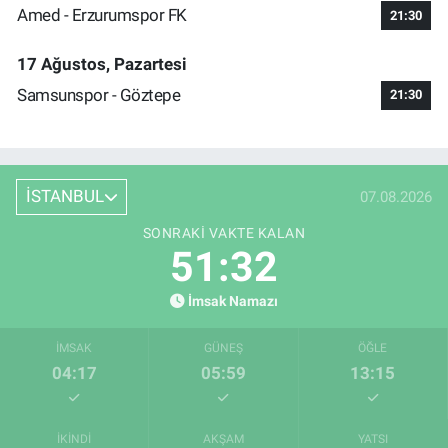
Amed - Erzurumspor FK
21:30
17 Ağustos, Pazartesi
Samsunspor - Göztepe
21:30
İSTANBUL
07.08.2026
SONRAKI VAKTE KALAN
51:32
İmsak Namazı
İMSAK
GÜNEŞ
ÖĞLE
04:17
05:59
13:15
İKINDI
AKŞAM
YATSI