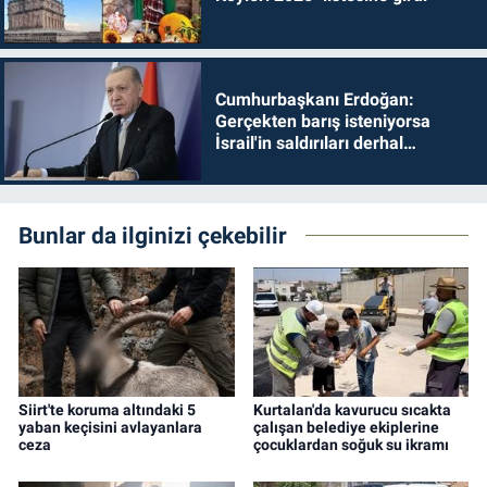
Cumhurbaşkanı Erdoğan:
Gerçekten barış isteniyorsa
İsrail'in saldırıları derhal
durdurulmalıdır
Bunlar da ilginizi çekebilir
Siirt'te koruma altındaki 5
Kurtalan'da kavurucu sıcakta
yaban keçisini avlayanlara
çalışan belediye ekiplerine
ceza
çocuklardan soğuk su ikramı