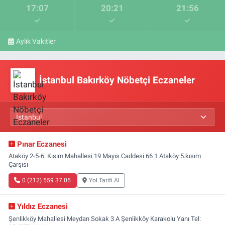
17:07
20:21
21:56
Aylık Vakitler
İstanbul Bakırköy Nöbetçi Eczaneler
Pınar Eczanesi
Ataköy 2-5-6. Kısım Mahallesi 19 Mayıs Caddesi 66 1 Ataköy 5.kısım
Çarşısı
0 (212) 559 37 05
Yol Tarifi Al
Yıldız Eczanesi
Şenlikköy Mahallesi Meydan Sokak 3 A Şenlikköy Karakolu Yanı Tel: