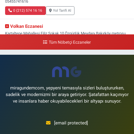
05455741616
0 (212) 574 16 16
Yol Tarifi Al
Volkan Eczanesi
Kartaltepe Mahallesi Filiz Sokak 10 Özgürlük Meydanı,Bakırköy metrosu
çıkışı,Kız meslek lisesi sokağı aşağısı
Tüm Nöbetçi Eczaneler
0 (533) 496 36 65
Yol Tarifi Al
Yeni Hayat Eczanesi
Yeşilköy Mahallesi Doğruyol Sokak 7 A Dürümcü Baba'nın Bir Alt
Sokağı,Bitez Dondurmacısının Sokağı
0 (212) 663 11 97
Yol Tarifi Al
miragundemcom, yepyeni temasıyla sizleri buluştururken,
sadelik ve modernizmi bir araya getiriyor. Şatafattan kaçınıyor
ve insanlara haber okuyabilecekleri bir altyapı sunuyor.
[email protected]