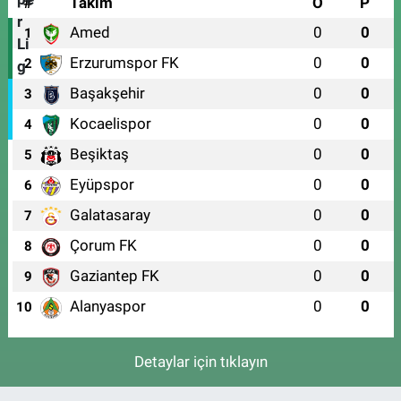
#
Takım
O
P
Amed
0
0
1
Erzurumspor FK
0
0
2
Başakşehir
0
0
3
Kocaelispor
0
0
4
Beşiktaş
0
0
5
Eyüpspor
0
0
6
Galatasaray
0
0
7
Çorum FK
0
0
8
Gaziantep FK
0
0
9
Alanyaspor
0
0
10
Detaylar için tıklayın