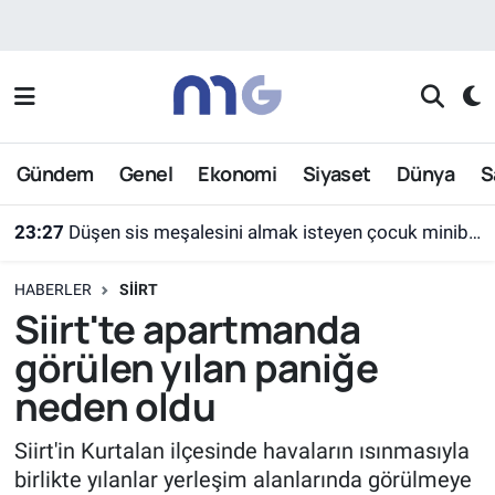
Nöbetçi Eczaneler
Hava Durumu
Gündem
Genel
Ekonomi
Siyaset
Dünya
S
İstanbul Namaz Vakitleri
23:27
Düşen sis meşalesini almak isteyen çocuk minibüsün altında kaldı
Trafik Durumu
HABERLER
SIIRT
Süper Lig Puan Durumu ve Fikstür
Siirt'te apartmanda
görülen yılan paniğe
Tüm Manşetler
neden oldu
Son Dakika Haberleri
Siirt'in Kurtalan ilçesinde havaların ısınmasıyla
birlikte yılanlar yerleşim alanlarında görülmeye
Haber Arşivi