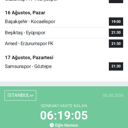
16 Ağustos, Pazar
Başakşehir - Kocaelispor
19:00
Beşiktaş - Eyüpspor
21:30
Amed - Erzurumspor FK
21:30
17 Ağustos, Pazartesi
Samsunspor - Göztepe
21:30
İSTANBUL
06.08.2026
SONRAKI VAKTE KALAN
06:19:04
Öğle Namazı