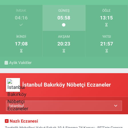
İMSAK
GÜNEŞ
ÖĞLE
04:16
05:58
13:15
İKINDI
AKŞAM
YATSI
17:08
20:23
21:57
Aylık Vakitler
İstanbul Bakırköy Nöbetçi Eczaneler
Nazlı Eczanesi
Zeytinlik Mahallesi Yakut Sokak 10 A Sinema 74 Karşısı - PTT'nin Çaprazı