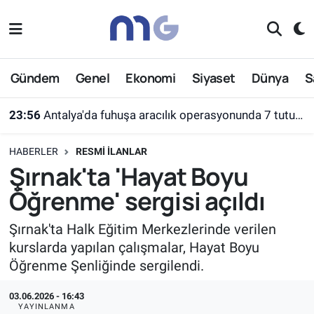
Nöbetçi Eczaneler
Gündem
Genel
Ekonomi
Siyaset
Dünya
S
Hava Durumu
23:56
Antalya'da fuhuşa aracılık operasyonunda 7 tutuklama
İstanbul Namaz Vakitleri
HABERLER
RESMI İLANLAR
Trafik Durumu
Şırnak'ta 'Hayat Boyu
Öğrenme' sergisi açıldı
Süper Lig Puan Durumu ve Fikstür
Şırnak'ta Halk Eğitim Merkezlerinde verilen
Tüm Manşetler
kurslarda yapılan çalışmalar, Hayat Boyu
Öğrenme Şenliğinde sergilendi.
Son Dakika Haberleri
03.06.2026 - 16:43
Haber Arşivi
YAYINLANMA