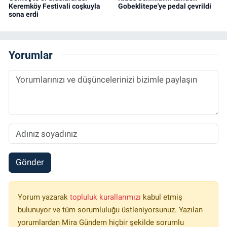
Keremköy Festivali coşkuyla
Gobeklitepe'ye pedal çevrildi
sona erdi
Yorumlar
Gönder
Yorum yazarak
topluluk kurallarımızı
kabul etmiş
bulunuyor ve tüm sorumluluğu üstleniyorsunuz. Yazılan
yorumlardan Mira Gündem hiçbir şekilde sorumlu