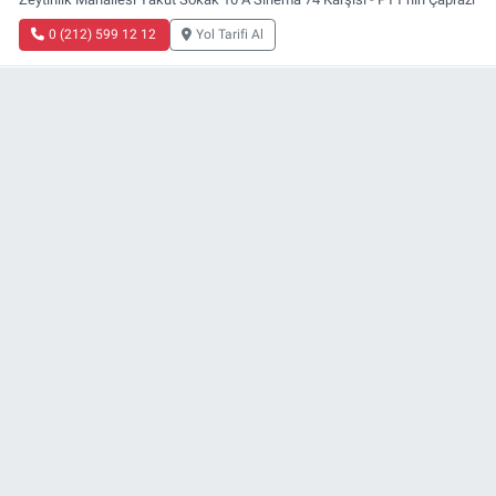
0 (212) 599 12 12
Yol Tarifi Al
Buket Eczanesi
Kartaltepe Mahallesi Terakki Caddesi 51A
0 (212) 542 42 39
Yol Tarifi Al
Ufuk Eczanesi
Yeşilköy Mahallesi İstasyon Caddesi 79 E Yeşilköy Kahve Dünyası
Karşısı, Eski Şevketiye Mahallesi
0 (212) 663 03 25
Yol Tarifi Al
Tüm Nöbetçi Eczaneler
Nimet Eczanesi
Basınköy Mahallesi Yan Sokak 1-1 A Şenlikköy Polis Karakolu Karşısı Elit
Tıp Merkezi Yanı
0 (534) 498 40 82
Yol Tarifi Al
miragundemcom, yepyeni temasıyla sizleri buluştururken,