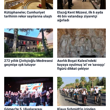
Kütüphaneler, Cumhuriyet
Elazığ Kent Müzesi, ilk 6 ayda
tarihinin rekor sayılarına ulaştı
46 bin vatandaşı ziyaretçi
ağırladı
272 yıllık Çivitçioğlu Medresesi
Asırlık Boşat Kalesi'ndeki
geçmişe ışık tutuyor
kayaya oyulmuş 'at' ve 'savaşçı'
figürü dikkat çekiyor
Gömeç'te 5. Uluslararası
Klaus Schmidt'in izinden