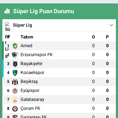
Süper Lig Puan Durumu
Süper Lig
#
Takım
O
P
Amed
0
0
1
Erzurumspor FK
0
0
2
Başakşehir
0
0
3
Kocaelispor
0
0
4
Beşiktaş
0
0
5
Eyüpspor
0
0
6
Galatasaray
0
0
7
Çorum FK
0
0
8
Gaziantep FK
0
0
9