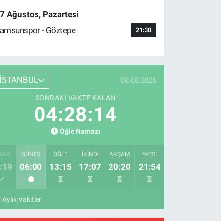
7 Ağustos, Pazartesi
amsunspor - Göztepe
21:30
İSTANBUL
08.08.2026
SONRAKI VAKTE KALAN
04:28:13
Öğle Namazı
SAK
GÜNEŞ
ÖĞLE
İKINDI
AKŞAM
YATSI
:19
06:00
13:15
17:07
20:20
21:54
Aylık Vakitler