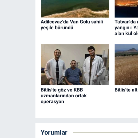
Adilcevaz'da Van Gölü sahili
Tatvan'da 
yeşile büründü
yangını: 
alan kül o
Bitlis'te göz ve KBB
Bitlis'te al
uzmanlarından ortak
operasyon
Yorumlar