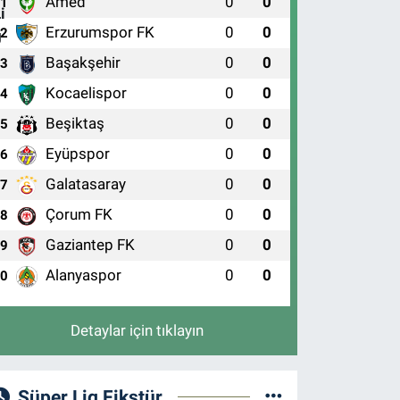
Amed
0
0
1
Erzurumspor FK
0
0
2
Başakşehir
0
0
3
Kocaelispor
0
0
4
Beşiktaş
0
0
5
Eyüpspor
0
0
6
Galatasaray
0
0
7
Çorum FK
0
0
8
Gaziantep FK
0
0
9
Alanyaspor
0
0
10
Detaylar için tıklayın
Süper Lig Fikstür