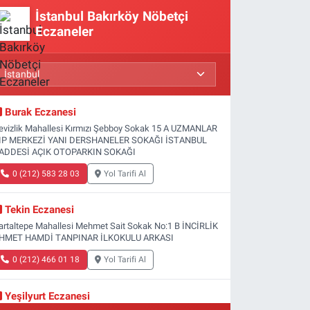
İstanbul Bakırköy Nöbetçi
Eczaneler
Burak Eczanesi
evizlik Mahallesi Kırmızı Şebboy Sokak 15 A UZMANLAR
IP MERKEZİ YANI DERSHANELER SOKAĞI İSTANBUL
ADDESİ AÇIK OTOPARKIN SOKAĞI
0 (212) 583 28 03
Yol Tarifi Al
Tekin Eczanesi
artaltepe Mahallesi Mehmet Sait Sokak No:1 B İNCİRLİK
HMET HAMDİ TANPINAR İLKOKULU ARKASI
0 (212) 466 01 18
Yol Tarifi Al
Yeşilyurt Eczanesi