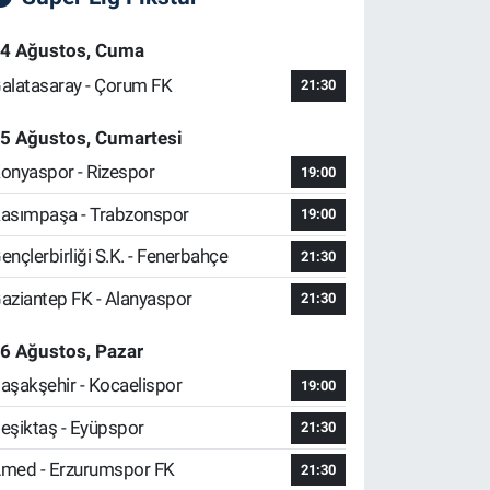
4 Ağustos, Cuma
alatasaray - Çorum FK
21:30
5 Ağustos, Cumartesi
onyaspor - Rizespor
19:00
asımpaşa - Trabzonspor
19:00
ençlerbirliği S.K. - Fenerbahçe
21:30
aziantep FK - Alanyaspor
21:30
6 Ağustos, Pazar
aşakşehir - Kocaelispor
19:00
eşiktaş - Eyüpspor
21:30
med - Erzurumspor FK
21:30