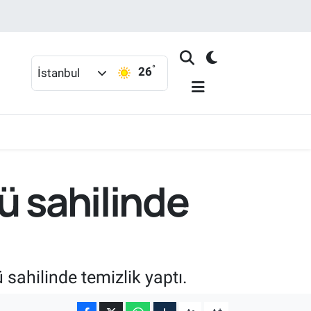
°
26
İstanbul
ü sahilinde
sahilinde temizlik yaptı.
-
+