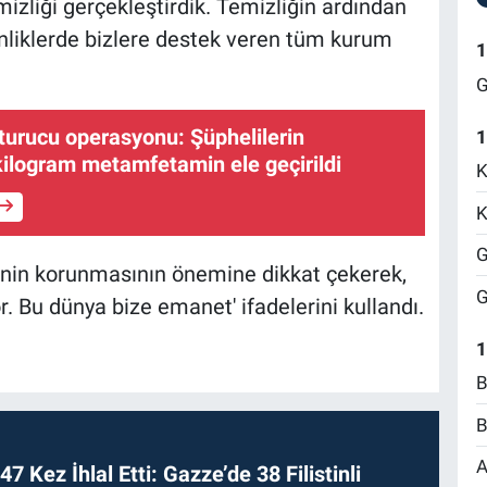
zliği gerçekleştirdik. Temizliğin ardından
kinliklerde bizlere destek veren tüm kurum
1
G
turucu operasyonu: Şüphelilerin
1
ilogram metamfetamin ele geçirildi
K
K
G
renin korunmasının önemine dikkat çekerek,
G
 Bu dünya bize emanet' ifadelerini kullandı.
1
B
B
A
 47 Kez İhlal Etti: Gazze’de 38 Filistinli