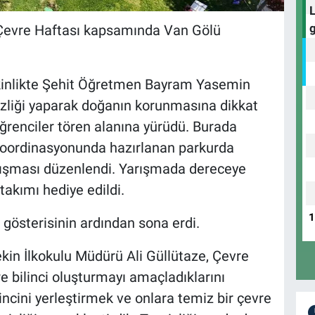
er Çevre Haftası kapsamında Van Gölü
tkinlikte Şehit Öğretmen Bayram Yasemin
mizliği yaparak doğanın korunmasına dikkat
öğrenciler tören alanına yürüdü. Burada
koordinasyonunda hazırlanan parkurda
arışması düzenlendi. Yarışmada dereceye
takımı hediye edildi.
 gösterisinin ardından sona erdi.
n İlkokulu Müdürü Ali Güllütaze, Çevre
e bilinci oluşturmayı amaçladıklarını
lincini yerleştirmek ve onlara temiz bir çevre