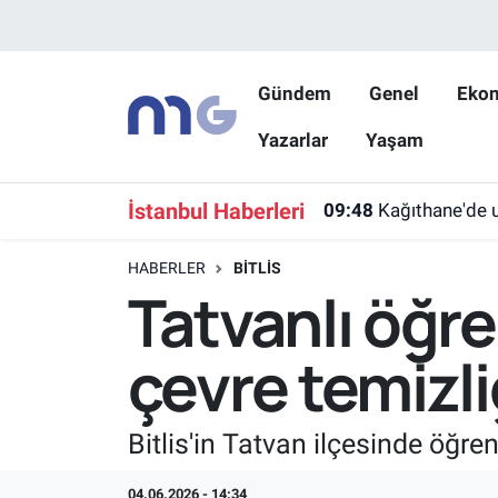
Nöbetçi Eczaneler
Gündem
Genel
Eko
Yazarlar
Yaşam
Hava Durumu
İstanbul Namaz Vakitleri
İstanbul Haberleri
09:48
Kağıthane'de u
Trafik Durumu
HABERLER
BITLIS
Tatvanlı öğr
Süper Lig Puan Durumu ve Fikstür
çevre temizli
Tüm Manşetler
Son Dakika Haberleri
Bitlis'in Tatvan ilçesinde öğr
Haber Arşivi
04.06.2026 - 14:34