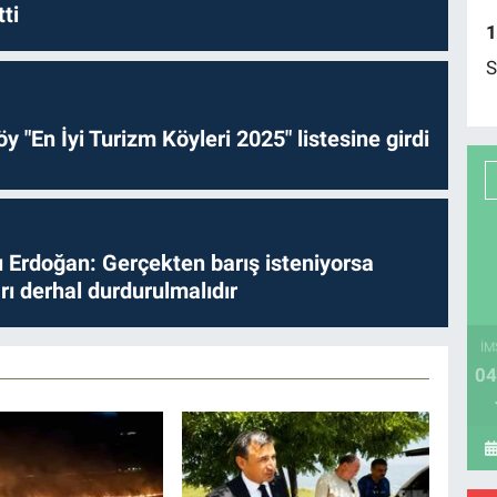
ti
1
S
y "En İyi Turizm Köyleri 2025" listesine girdi
Erdoğan: Gerçekten barış isteniyorsa
ları derhal durdurulmalıdır
İM
04