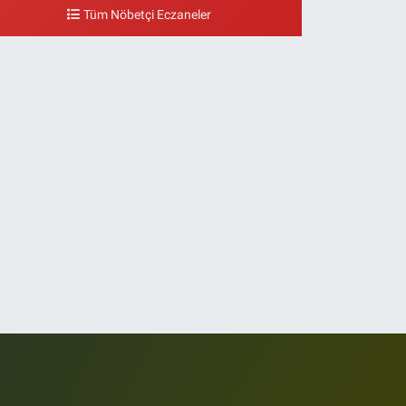
eşilyurt Mahallesi Sipahioğlu Caddesi 13 B
Tüm Nöbetçi Eczaneler
0 (212) 573 15 20
Yol Tarifi Al
Akvaryum Eczanesi
enlikköy Mahallesi Eski Halkalı Caddesi 33 Akvaryum
anı Akua Florya AVMm Zemin Kat
0 (212) 574 24 20
Yol Tarifi Al