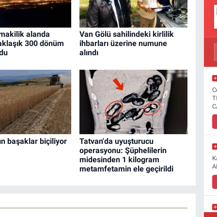
makilik alanda
Van Gölü sahilindeki kirlilik
Yaklaşık 300 dönüm
ihbarları üzerine numune
ldu
alındı
C
T
C
tın başaklar biçiliyor
Tatvan'da uyuşturucu
operasyonu: Şüphelilerin
K
midesinden 1 kilogram
A
metamfetamin ele geçirildi