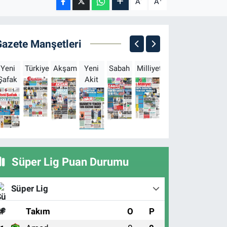
A
A
Gazete Manşetleri
Yeni
Türkiye
Akşam
Yeni
Sabah
Milliyet
Hürriyet
Türkgün
Şafak
Akit
B
Süper Lig Puan Durumu
Süper Lig
#
Takım
O
P