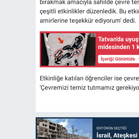
bırakmak amacıyla sahilde çevre temi
çeşitli etkinlikler düzenledik. Bu et
amirlerine teşekkür ediyorum' dedi.
Tatvan'da uyuş
midesinden 1 k
İçeriği Görüntüle
Etkinliğe katılan öğrenciler ise çev
'Çevremizi temiz tutmamız gerekiyor.
EDITÖRÜN SEÇTIĞI
İsrail, Ateşkesi