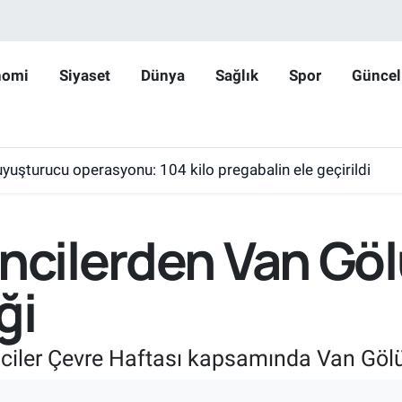
nomi
Siyaset
Dünya
Sağlık
Spor
Güncel
yuşturucu operasyonu: 104 kilo pregabalin ele geçirildi
encilerden Van Göl
ği
enciler Çevre Haftası kapsamında Van Gölü 