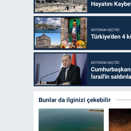
Hayatını Kaybet
EDITÖRÜN SEÇTIĞI
Türkiye'den 4 kö
EDITÖRÜN SEÇTIĞI
Cumhurbaşkanı 
İsrail'in saldırı
Bunlar da ilginizi çekebilir