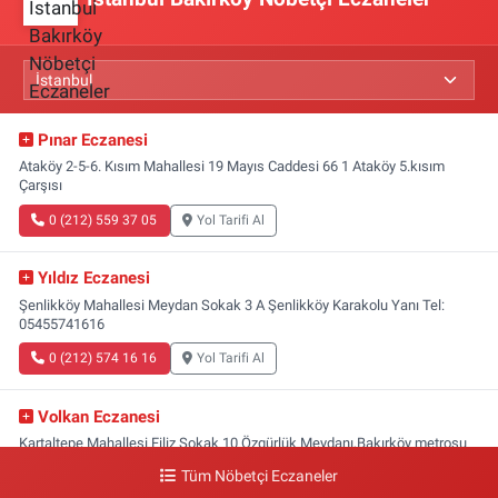
Pınar Eczanesi
Ataköy 2-5-6. Kısım Mahallesi 19 Mayıs Caddesi 66 1 Ataköy 5.kısım
Çarşısı
0 (212) 559 37 05
Yol Tarifi Al
Yıldız Eczanesi
Şenlikköy Mahallesi Meydan Sokak 3 A Şenlikköy Karakolu Yanı Tel:
05455741616
0 (212) 574 16 16
Yol Tarifi Al
Volkan Eczanesi
Kartaltepe Mahallesi Filiz Sokak 10 Özgürlük Meydanı,Bakırköy metrosu
çıkışı,Kız meslek lisesi sokağı aşağısı
Tüm Nöbetçi Eczaneler
0 (533) 496 36 65
Yol Tarifi Al