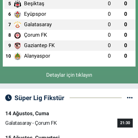
Beşiktaş
0
0
5
Eyüpspor
0
0
6
Galatasaray
0
0
7
Çorum FK
0
0
8
Gaziantep FK
0
0
9
Alanyaspor
0
0
10
Detaylar için tıklayın
Süper Lig Fikstür
14 Ağustos, Cuma
Galatasaray - Çorum FK
21:30
15 Ağustos, Cumartesi