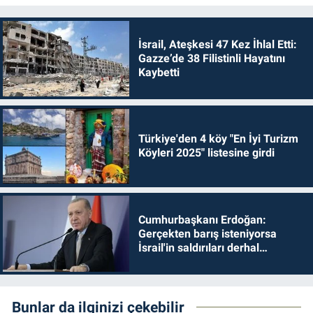
İsrail, Ateşkesi 47 Kez İhlal Etti:
Gazze’de 38 Filistinli Hayatını
Kaybetti
Türkiye'den 4 köy "En İyi Turizm
Köyleri 2025" listesine girdi
Cumhurbaşkanı Erdoğan:
Gerçekten barış isteniyorsa
İsrail'in saldırıları derhal
durdurulmalıdır
Bunlar da ilginizi çekebilir