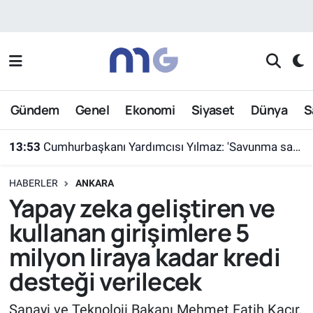
Nöbetçi Eczaneler
Hava Durumu
Gündem
Genel
Ekonomi
Siyaset
Dünya
S
İstanbul Namaz Vakitleri
13:53
Cumhurbaşkanı Yardımcısı Yılmaz: 'Savunma sanayiinde hedefimiz en kısa sürede ülkemizi ilk 10 ihracatçı ülke arasına sokmak'
Trafik Durumu
HABERLER
ANKARA
Süper Lig Puan Durumu ve Fikstür
Yapay zeka geliştiren ve
kullanan girişimlere 5
Tüm Manşetler
milyon liraya kadar kredi
Son Dakika Haberleri
desteği verilecek
Haber Arşivi
Sanayi ve Teknoloji Bakanı Mehmet Fatih Kacır,