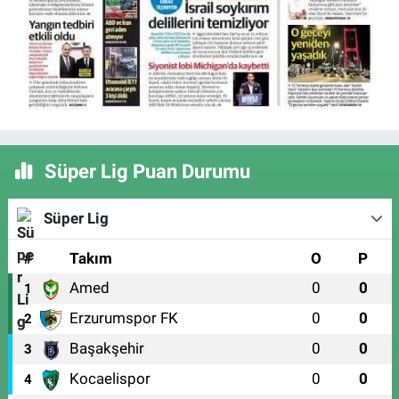
Süper Lig Puan Durumu
Süper Lig
#
Takım
O
P
Amed
0
0
1
Erzurumspor FK
0
0
2
Başakşehir
0
0
3
Kocaelispor
0
0
4