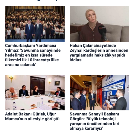
Cumhurbaşkanı Yardımcısı
Hakan Çakır cinayetinde
Yılmaz: 'Savunma sanayiinde
Zeynal kardeşlerin annesinden
hedefimiz en kısa sürede
yargılamada haksızlık yapıldı
ülkemizi ilk 10 ihracatçı ülke
iddiası
arasına sokmak'
Adalet Bakanı Gürlek, Uğur
Savunma Sanayii Başkanı
Mumcu'nun ailesiyle görüştü
Görgün: 'Büyük teknoloji
yarışının öncülerinden biri
olmaya kararlıyız'