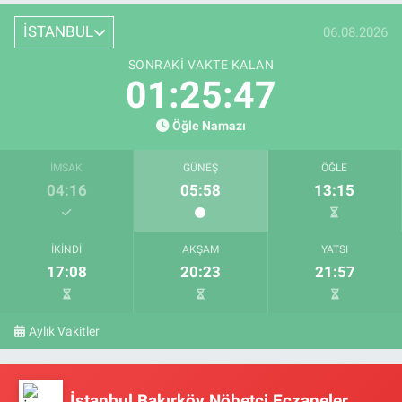
İSTANBUL
06.08.2026
SONRAKI VAKTE KALAN
01:25:47
Öğle Namazı
İMSAK
GÜNEŞ
ÖĞLE
04:16
05:58
13:15
İKINDI
AKŞAM
YATSI
17:08
20:23
21:57
Aylık Vakitler
İstanbul Bakırköy Nöbetçi Eczaneler