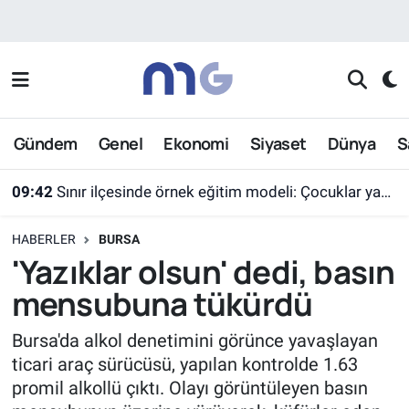
Nöbetçi Eczaneler
Hava Durumu
Gündem
Genel
Ekonomi
Siyaset
Dünya
S
İstanbul Namaz Vakitleri
09:42
Sınır ilçesinde örnek eğitim modeli: Çocuklar yazın ekran yerine etkinlikleri seçti
Trafik Durumu
HABERLER
BURSA
Süper Lig Puan Durumu ve Fikstür
'Yazıklar olsun' dedi, basın
mensubuna tükürdü
Tüm Manşetler
Bursa'da alkol denetimini görünce yavaşlayan
Son Dakika Haberleri
ticari araç sürücüsü, yapılan kontrolde 1.63
promil alkollü çıktı. Olayı görüntüleyen basın
Haber Arşivi