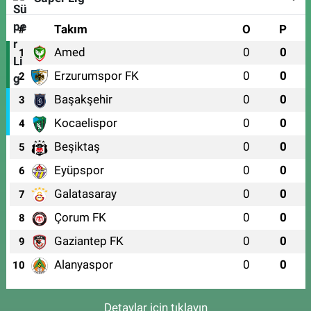
#
Takım
O
P
Amed
0
0
1
Erzurumspor FK
0
0
2
Başakşehir
0
0
3
Kocaelispor
0
0
4
Beşiktaş
0
0
5
Eyüpspor
0
0
6
Galatasaray
0
0
7
Çorum FK
0
0
8
Gaziantep FK
0
0
9
Alanyaspor
0
0
10
Detaylar için tıklayın