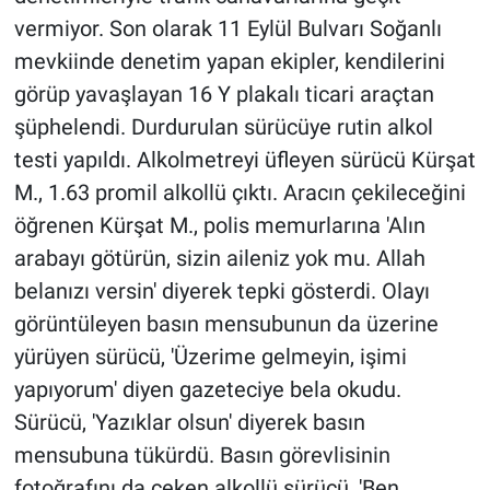
vermiyor. Son olarak 11 Eylül Bulvarı Soğanlı
mevkiinde denetim yapan ekipler, kendilerini
görüp yavaşlayan 16 Y plakalı ticari araçtan
şüphelendi. Durdurulan sürücüye rutin alkol
testi yapıldı. Alkolmetreyi üfleyen sürücü Kürşat
M., 1.63 promil alkollü çıktı. Aracın çekileceğini
öğrenen Kürşat M., polis memurlarına 'Alın
arabayı götürün, sizin aileniz yok mu. Allah
belanızı versin' diyerek tepki gösterdi. Olayı
görüntüleyen basın mensubunun da üzerine
yürüyen sürücü, 'Üzerime gelmeyin, işimi
yapıyorum' diyen gazeteciye bela okudu.
Sürücü, 'Yazıklar olsun' diyerek basın
mensubuna tükürdü. Basın görevlisinin
fotoğrafını da çeken alkollü sürücü, 'Ben