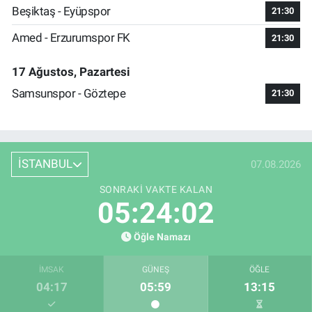
Beşiktaş - Eyüpspor
21:30
Amed - Erzurumspor FK
21:30
17 Ağustos, Pazartesi
Samsunspor - Göztepe
21:30
İSTANBUL
07.08.2026
SONRAKI VAKTE KALAN
05:24:02
Öğle Namazı
İMSAK
GÜNEŞ
ÖĞLE
04:17
05:59
13:15