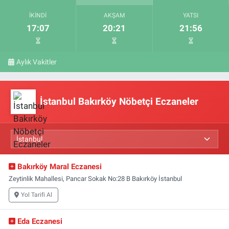
İKINDI
AKŞAM
YATSI
17:07
20:21
21:56
Aylık Vakitler
İstanbul Bakırköy Nöbetçi Eczaneler
Bakırköy Maral Eczanesi
Zeytinlik Mahallesi, Pancar Sokak No:28 B Bakırköy İstanbul
Yol Tarifi Al
Eda Eczanesi