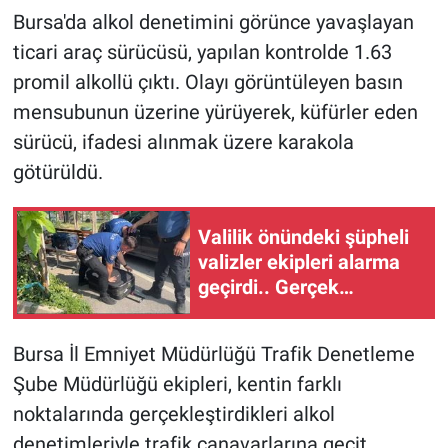
Bursa'da alkol denetimini görünce yavaşlayan
ticari araç sürücüsü, yapılan kontrolde 1.63
promil alkollü çıktı. Olayı görüntüleyen basın
mensubunun üzerine yürüyerek, küfürler eden
sürücü, ifadesi alınmak üzere karakola
götürüldü.
Valilik önündeki şüpheli
valizler ekipleri alarma
geçirdi.. Gerçek
sonradan çıktı
Bursa İl Emniyet Müdürlüğü Trafik Denetleme
Şube Müdürlüğü ekipleri, kentin farklı
noktalarında gerçekleştirdikleri alkol
denetimleriyle trafik canavarlarına geçit