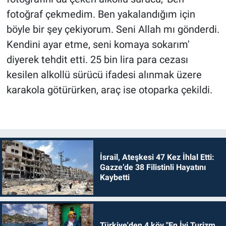
fotoğraf çekmedim. Ben yakalandığım için
böyle bir şey çekiyorum. Seni Allah mı gönderdi.
Kendini ayar etme, seni komaya sokarım'
diyerek tehdit etti. 25 bin lira para cezası
kesilen alkollü sürücü ifadesi alınmak üzere
karakola götürürken, araç ise otoparka çekildi.
İsrail, Ateşkesi 47 Kez İhlal Etti:
Gazze’de 38 Filistinli Hayatını
Kaybetti
Türkiye'den 4 köy "En İyi Turizm