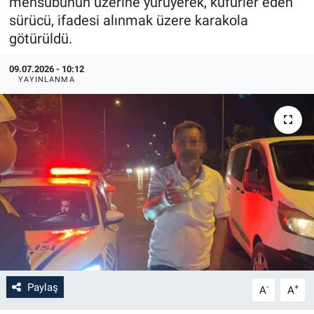
mensubunun üzerine yürüyerek, küfürler eden
sürücü, ifadesi alınmak üzere karakola
götürüldü.
09.07.2026 - 10:12
YAYINLANMA
Paylaş
-
+
A
A