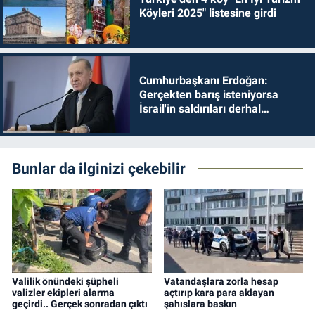
Köyleri 2025" listesine girdi
Cumhurbaşkanı Erdoğan:
Gerçekten barış isteniyorsa
İsrail'in saldırıları derhal
durdurulmalıdır
Bunlar da ilginizi çekebilir
Valilik önündeki şüpheli
Vatandaşlara zorla hesap
valizler ekipleri alarma
açtırıp kara para aklayan
geçirdi.. Gerçek sonradan çıktı
şahıslara baskın