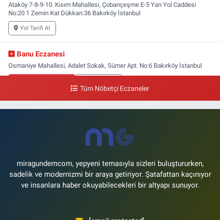
Ataköy 7-8-9-10. Kısım Mahallesi, Çobançeşme E-5 Yan Yol Caddesi
No:20 1 Zemin Kat Dükkan:36 Bakırköy İstanbul
Yol Tarifi Al
Banu Eczanesi
Osmaniye Mahallesi, Adalet Sokak, Sümer Apt. No:6 Bakırköy İstanbul
0 (212) 543 28 87
Yol Tarifi Al
Tüm Nöbetçi Eczaneler
Zuhuratbaba Eczanesi
Zuhuratbaba Mahallesi, Yüce Tarla Caddesi No:4 1-4 Zuhuratbaba
Bakırköy İstanbul
0 (212) 583 60 05
Yol Tarifi Al
miragundemcom, yepyeni temasıyla sizleri buluştururken,
Humay Eczanesi
sadelik ve modernizmi bir araya getiriyor. Şatafattan kaçınıyor
Kartaltepe Mahallesi, Umut Sokak No:17 A Bakırköy İstanbul
ve insanlara haber okuyabilecekleri bir altyapı sunuyor.
0 (212) 571 04 04
Yol Tarifi Al