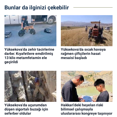
Bunlar da ilginizi çekebilir
Yüksekova'da zehir tacirlerine
Yüksekova'da sıcak havaya
darbe: Kıyafetlere emdirilmiş
rağmen çiftçilerin hasat
13 kilo metamfetamin ele
mesaisi başladı
geçirildi
Yüksekova'da uçurumdan
Hakkari'deki heyelan riski
düşen sigortalı buzağı için
bilimsel çalışmayla
seferber oldular
uluslararası kongreye taşınıyor