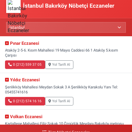
İstanbul Bakırköy Nöbetçi Eczaneler
Pınar Eczanesi
Ataköy 2-5-6. Kısım Mahallesi 19 Mayıs Caddesi 66 1 Ataköy 5.kısım
Çarşısı
0 (212) 559 37 05
Yol Tarifi Al
Yıldız Eczanesi
Şenlikköy Mahallesi Meydan Sokak 3 A Şenlikköy Karakolu Yanı Tel:
05455741616
0 (212) 574 16 16
Yol Tarifi Al
Volkan Eczanesi
Kartaltepe Mahallesi Filiz Sokak 10 Özgürlük Meydanı,Bakırköy metrosu
çıkışı,Kız meslek lisesi sokağı aşağısı