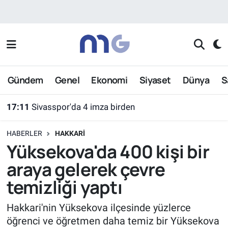
Nöbetçi Eczaneler
Hava Durumu
Gündem
Genel
Ekonomi
Siyaset
Dünya
S
İstanbul Namaz Vakitleri
17:11
Sivasspor'da 4 imza birden
Trafik Durumu
HABERLER
HAKKARI
Süper Lig Puan Durumu ve Fikstür
Yüksekova'da 400 kişi bir
araya gelerek çevre
Tüm Manşetler
temizliği yaptı
Son Dakika Haberleri
Hakkari'nin Yüksekova ilçesinde yüzlerce
öğrenci ve öğretmen daha temiz bir Yüksekova
Haber Arşivi