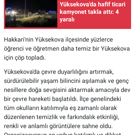
Yüksekova'da hafif ticari
kamyonet takla attı: 4
yaralı
Hakkari'nin Yüksekova ilçesinde yüzlerce
öğrenci ve öğretmen daha temiz bir Yüksekova
için çöp topladı.
Yüksekova'da çevre duyarlılığını artırmak,
sürdürülebilir yaşam bilincini aşılamak ve genç
nesillere doğa sevgisini aktarmak amacıyla dev
bir çevre hareketi başlatıldı. İlçe genelindeki
tüm okulların katılımıyla eş zamanlı olarak
düzenlenen temizlik ve farkındalık etkinliği,
renkli ve anlamlı görüntülere sahne oldu.
Organizasyonun en yoğun katılımlı ve dikkat