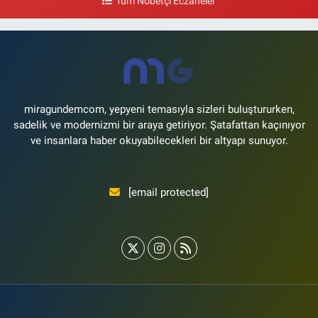
Tüm Nöbetçi Eczaneler
0 (533) 496 36 65
Yol Tarifi Al
Yeni Hayat Eczanesi
Yeşilköy Mahallesi Doğruyol Sokak 7 A Dürümcü Baba'nın Bir Alt
Sokağı,Bitez Dondurmacısının Sokağı
0 (212) 663 11 97
Yol Tarifi Al
miragundemcom, yepyeni temasıyla sizleri buluştururken,
sadelik ve modernizmi bir araya getiriyor. Şatafattan kaçınıyor
ve insanlara haber okuyabilecekleri bir altyapı sunuyor.
[email protected]