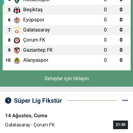
Beşiktaş
0
0
5
Eyüpspor
0
0
6
Galatasaray
0
0
7
Çorum FK
0
0
8
Gaziantep FK
0
0
9
Alanyaspor
0
0
10
Detaylar için tıklayın
Süper Lig Fikstür
14 Ağustos, Cuma
Galatasaray - Çorum FK
21:30