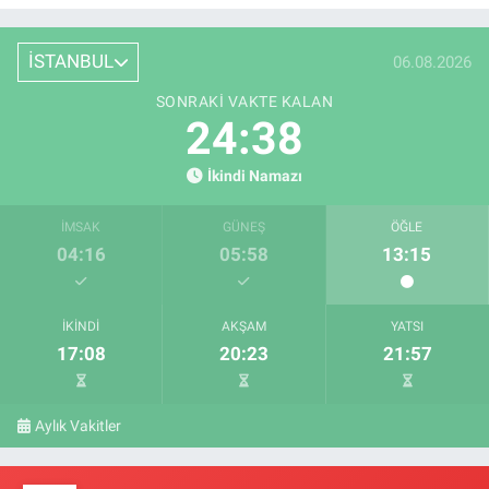
İSTANBUL
06.08.2026
SONRAKI VAKTE KALAN
24:37
İkindi Namazı
İMSAK
GÜNEŞ
ÖĞLE
04:16
05:58
13:15
İKINDI
AKŞAM
YATSI
17:08
20:23
21:57
Aylık Vakitler