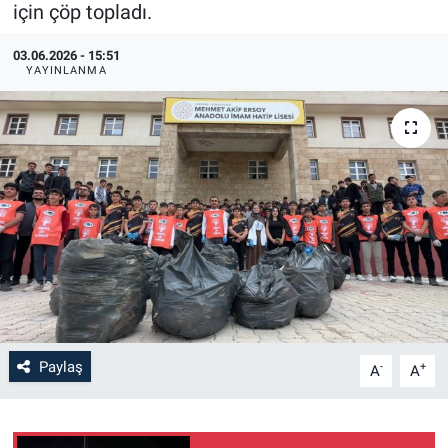
için çöp topladı.
03.06.2026 - 15:51
YAYINLANMA
Paylaş
-
+
A
A