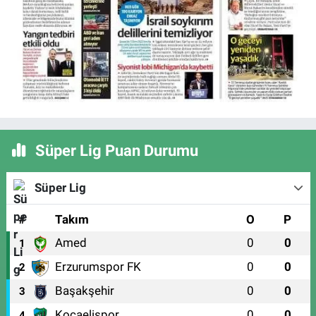
Süper Lig Puan Durumu
Süper Lig
#
Takım
O
P
Amed
0
0
1
Erzurumspor FK
0
0
2
Başakşehir
0
0
3
Kocaelispor
0
0
4