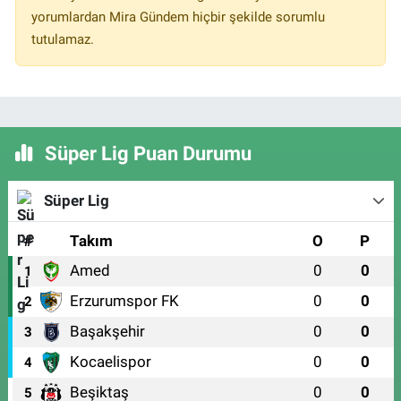
yorumlardan Mira Gündem hiçbir şekilde sorumlu
tutulamaz.
Süper Lig Puan Durumu
Süper Lig
#
Takım
O
P
Amed
0
0
1
Erzurumspor FK
0
0
2
Başakşehir
0
0
3
Kocaelispor
0
0
4
Beşiktaş
0
0
5