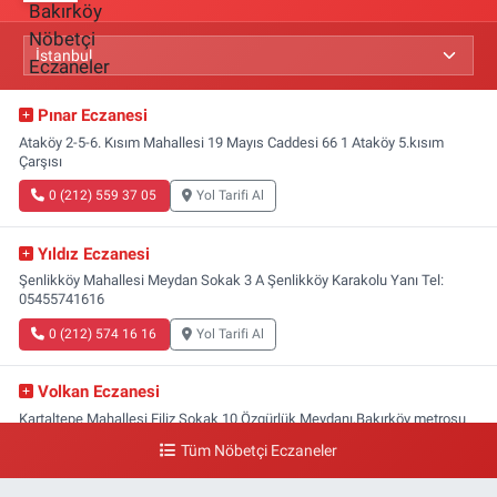
Pınar Eczanesi
Ataköy 2-5-6. Kısım Mahallesi 19 Mayıs Caddesi 66 1 Ataköy 5.kısım
Çarşısı
0 (212) 559 37 05
Yol Tarifi Al
Yıldız Eczanesi
Şenlikköy Mahallesi Meydan Sokak 3 A Şenlikköy Karakolu Yanı Tel:
05455741616
0 (212) 574 16 16
Yol Tarifi Al
Volkan Eczanesi
Kartaltepe Mahallesi Filiz Sokak 10 Özgürlük Meydanı,Bakırköy metrosu
çıkışı,Kız meslek lisesi sokağı aşağısı
Tüm Nöbetçi Eczaneler
0 (533) 496 36 65
Yol Tarifi Al