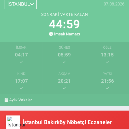
İSTANBUL
07.08.2026
SONRAKI VAKTE KALAN
44:59
İmsak Namazı
İMSAK
GÜNEŞ
ÖĞLE
04:17
05:59
13:15
İKINDI
AKŞAM
YATSI
17:07
20:21
21:56
Aylık Vakitler
İstanbul Bakırköy Nöbetçi Eczaneler