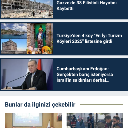
Gazze’de 38 Filistinli Hayatını
Kaybetti
Türkiye'den 4 köy "En İyi Turizm
Köyleri 2025" listesine girdi
Cumhurbaşkanı Erdoğan:
Gerçekten barış isteniyorsa
İsrail'in saldırıları derhal
durdurulmalıdır
Bunlar da ilginizi çekebilir