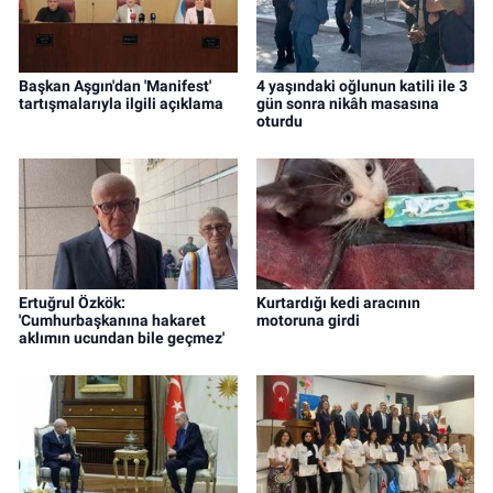
Başkan Aşgın'dan 'Manifest'
4 yaşındaki oğlunun katili ile 3
tartışmalarıyla ilgili açıklama
gün sonra nikâh masasına
oturdu
Ertuğrul Özkök:
Kurtardığı kedi aracının
'Cumhurbaşkanına hakaret
motoruna girdi
aklımın ucundan bile geçmez'