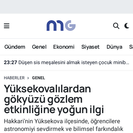
Nöbetçi Eczaneler
Hava Durumu
Gündem
Genel
Ekonomi
Siyaset
Dünya
S
İstanbul Namaz Vakitleri
23:27
Düşen sis meşalesini almak isteyen çocuk minibüsün altında kaldı
Trafik Durumu
HABERLER
GENEL
Süper Lig Puan Durumu ve Fikstür
Yüksekovalılardan
gökyüzü gözlem
Tüm Manşetler
etkinliğine yoğun ilgi
Son Dakika Haberleri
Hakkari'nin Yüksekova ilçesinde, öğrencilere
astronomiyi sevdirmek ve bilimsel farkındalık
Haber Arşivi