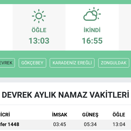
ÖĞLE
İKINDI
13:03
16:55
EVREK
GÖKÇEBEY
KARADENİZ EREĞLİ
ZONGULDAK
DEVREK AYLIK NAMAZ VAKITLERI
İCRİ
İMSAK
GÜNEŞ
ÖĞLE
fer 1448
03:45
05:34
13:04