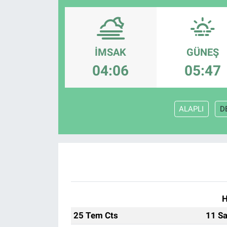
İMSAK
GÜNEŞ
04:06
05:47
ALAPLI
D
H
25 Tem Cts
11 Sa