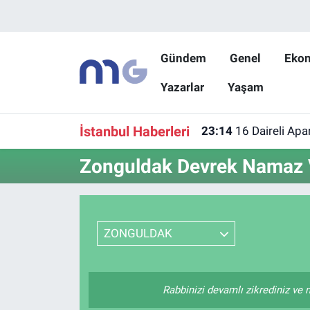
Nöbetçi Eczaneler
Gündem
Genel
Eko
Yazarlar
Yaşam
Hava Durumu
İstanbul Namaz Vakitleri
İstanbul Haberleri
23:14
16 Daireli Apa
Trafik Durumu
Zonguldak Devrek Namaz V
Süper Lig Puan Durumu ve Fikstür
Tüm Manşetler
ZONGULDAK
Son Dakika Haberleri
Rabbinizi devamlı zikrediniz ve n
Haber Arşivi