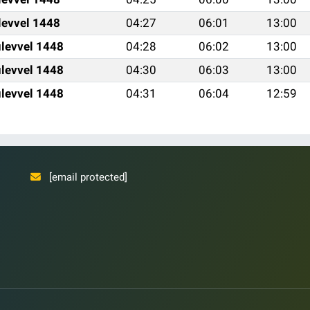
levvel 1448
04:27
06:01
13:00
levvel 1448
04:28
06:02
13:00
levvel 1448
04:30
06:03
13:00
levvel 1448
04:31
06:04
12:59
[email protected]