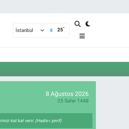
°
25
İstanbul
8 Ağustos 2026
25 Safer 1448
izi kat kat verir. (Hadis-i şerif)