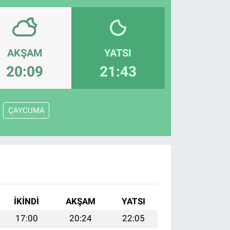
AKŞAM
YATSI
20:09
21:43
ÇAYCUMA
İKINDI
AKŞAM
YATSI
17:00
20:24
22:05