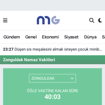
Nöbetçi Eczaneler
Hava Durumu
Gündem
Genel
Ekonomi
Siyaset
Dünya
S
İstanbul Namaz Vakitleri
23:27
Düşen sis meşalesini almak isteyen çocuk minibüsün altında kaldı
Trafik Durumu
Zonguldak Namaz Vakitleri
Süper Lig Puan Durumu ve Fikstür
Tüm Manşetler
ZONGULDAK
Son Dakika Haberleri
ÖĞLE VAKTINE KALAN SÜRE
40:03
Haber Arşivi