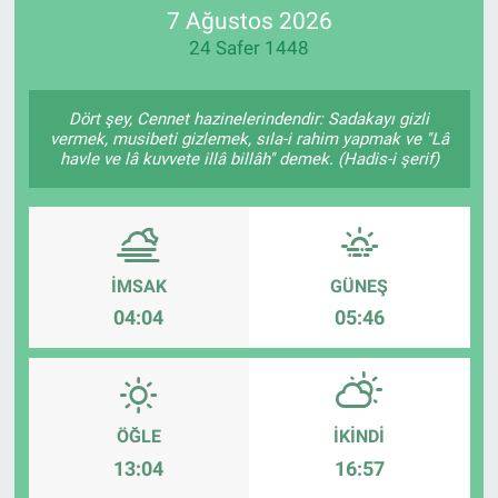
7 Ağustos 2026
24 Safer 1448
Dört şey, Cennet hazinelerindendir: Sadakayı gizli
vermek, musibeti gizlemek, sıla-i rahim yapmak ve "Lâ
havle ve lâ kuvvete illâ billâh" demek. (Hadis-i şerif)
İMSAK
GÜNEŞ
04:04
05:46
ÖĞLE
İKINDI
13:04
16:57