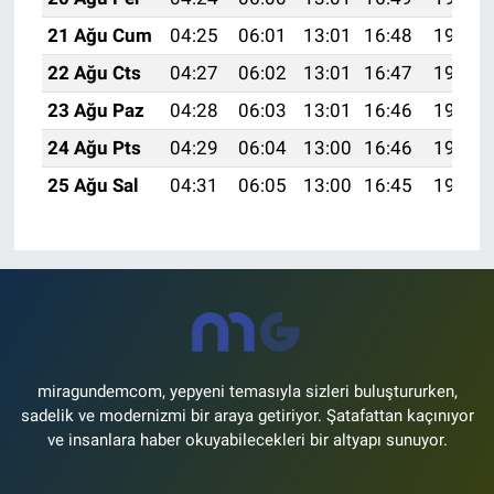
21 Ağu Cum
04:25
06:01
13:01
16:48
19:52
22 Ağu Cts
04:27
06:02
13:01
16:47
19:50
23 Ağu Paz
04:28
06:03
13:01
16:46
19:49
24 Ağu Pts
04:29
06:04
13:00
16:46
19:47
25 Ağu Sal
04:31
06:05
13:00
16:45
19:46
miragundemcom, yepyeni temasıyla sizleri buluştururken,
sadelik ve modernizmi bir araya getiriyor. Şatafattan kaçınıyor
ve insanlara haber okuyabilecekleri bir altyapı sunuyor.