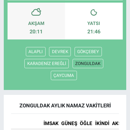
AKŞAM
YATSI
20:11
21:46
ALAPLI
DEVREK
GÖKÇEBEY
KARADENİZ EREĞLİ
ZONGULDAK
ÇAYCUMA
ZONGULDAK AYLIK NAMAZ VAKITLERI
İMSAK
GÜNEŞ
ÖĞLE
İKINDI
AKŞAM