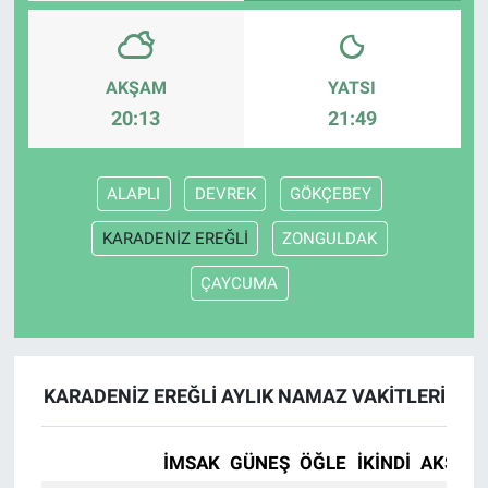
AKŞAM
YATSI
20:13
21:49
ALAPLI
DEVREK
GÖKÇEBEY
KARADENİZ EREĞLİ
ZONGULDAK
ÇAYCUMA
KARADENİZ EREĞLİ AYLIK NAMAZ VAKITLERI
İMSAK
GÜNEŞ
ÖĞLE
İKINDI
AKŞAM