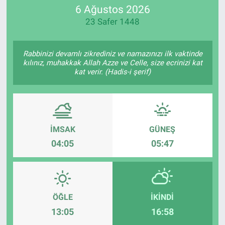
6 Ağustos 2026
23 Safer 1448
Rabbinizi devamlı zikrediniz ve namazınızı ilk vaktinde
kılınız, muhakkak Allah Azze ve Celle, size ecrinizi kat
kat verir. (Hadis-i şerif)
İMSAK
GÜNEŞ
04:05
05:47
ÖĞLE
İKINDI
13:05
16:58