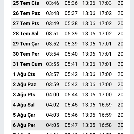
25 Tem Cts
03:46
05:36
13:06
17:03
20:26
26 Tem Paz
03:48
05:37
13:06
17:02
20:25
27 Tem Pts
03:49
05:38
13:06
17:02
20:24
28 Tem Sal
03:51
05:39
13:06
17:02
20:23
29 Tem Çar
03:52
05:39
13:06
17:01
20:22
30 Tem Per
03:54
05:40
13:06
17:01
20:21
31 Tem Cum
03:55
05:41
13:06
17:01
20:20
1 Ağu Cts
03:57
05:42
13:06
17:00
20:19
2 Ağu Paz
03:59
05:43
13:06
17:00
20:18
3 Ağu Pts
04:00
05:44
13:06
17:00
20:17
4 Ağu Sal
04:02
05:45
13:06
16:59
20:16
5 Ağu Çar
04:03
05:46
13:05
16:59
20:15
6 Ağu Per
04:05
05:47
13:05
16:58
20:13