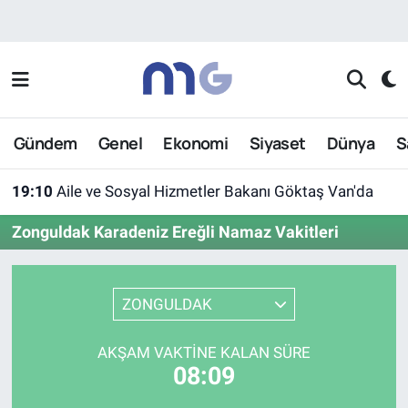
Nöbetçi Eczaneler
Hava Durumu
Gündem
Genel
Ekonomi
Siyaset
Dünya
S
İstanbul Namaz Vakitleri
19:10
Aile ve Sosyal Hizmetler Bakanı Göktaş Van'da
Trafik Durumu
Zonguldak Karadeniz Ereğli Namaz Vakitleri
Süper Lig Puan Durumu ve Fikstür
Tüm Manşetler
ZONGULDAK
Son Dakika Haberleri
AKŞAM VAKTINE KALAN SÜRE
08:09
Haber Arşivi