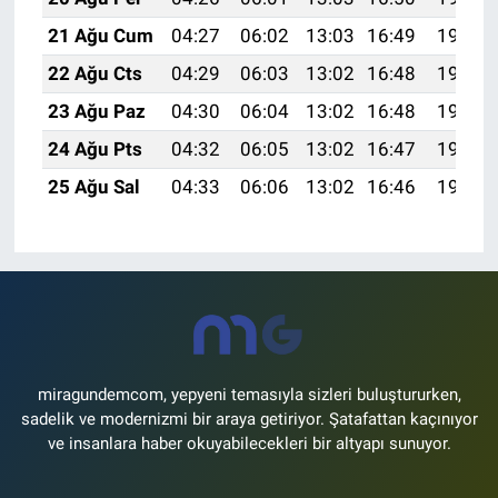
21 Ağu Cum
04:27
06:02
13:03
16:49
19:53
22 Ağu Cts
04:29
06:03
13:02
16:48
19:51
23 Ağu Paz
04:30
06:04
13:02
16:48
19:50
24 Ağu Pts
04:32
06:05
13:02
16:47
19:48
25 Ağu Sal
04:33
06:06
13:02
16:46
19:47
miragundemcom, yepyeni temasıyla sizleri buluştururken,
sadelik ve modernizmi bir araya getiriyor. Şatafattan kaçınıyor
ve insanlara haber okuyabilecekleri bir altyapı sunuyor.