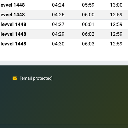
levvel 1448
04:24
05:59
13:00
levvel 1448
04:26
06:00
12:59
levvel 1448
04:27
06:01
12:59
levvel 1448
04:29
06:02
12:59
levvel 1448
04:30
06:03
12:59
[email protected]