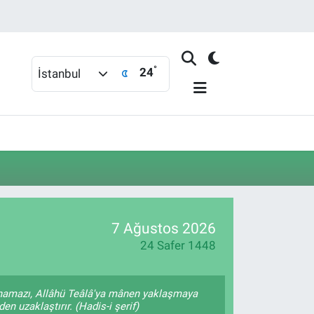
°
24
İstanbul
7 Ağustos 2026
24 Safer 1448
 namazı, Allâhü Teâlâ'ya mânen yaklaşmaya
en uzaklaştırır. (Hadis-i şerif)