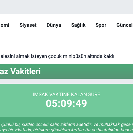
nomi
Siyaset
Dünya
Sağlık
Spor
Güncel
lesini almak isteyen çocuk minibüsün altında kaldı
 Vakitleri
İMSAK VAKTINE KALAN SÜRE
05:09:49
Çünkü bu, sizden önceki sâlih zâtların âdetidir. Ve muhakkak gece
a bir vâsıtadır, birtakım günahlara keffârettir ve hastalıkları bedend