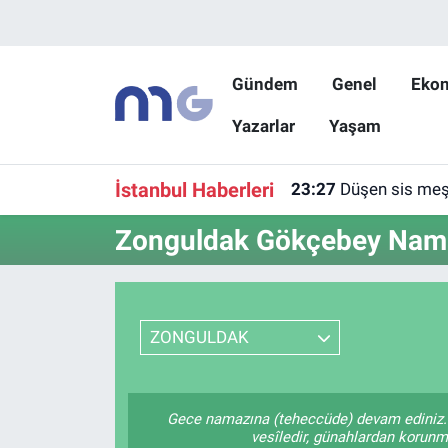
Nöbetçi Eczaneler
Gündem
Genel
Eko
Yazarlar
Yaşam
Hava Durumu
İstanbul Namaz Vakitleri
İstanbul Haberleri
23:27
Düşen sis meşa
Trafik Durumu
Zonguldak Gökçebey Namaz
Süper Lig Puan Durumu ve Fikstür
Tüm Manşetler
ZONGULDAK
Son Dakika Haberleri
Gece namazına (teheccüde) devam ediniz. 
Haber Arşivi
vesîledir, günahlardan korunmay