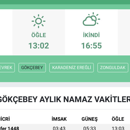
ÖĞLE
İKINDI
13:02
16:55
EVREK
GÖKÇEBEY
KARADENİZ EREĞLİ
ZONGULDAK
GÖKÇEBEY AYLIK NAMAZ VAKITLER
İCRİ
İMSAK
GÜNEŞ
ÖĞLE
fer 1448
03:43
05:33
13:03