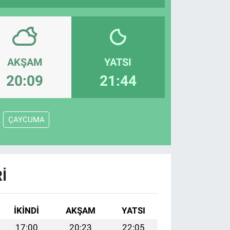
AKŞAM
YATSI
20:09
21:44
ÇAYCUMA
I
İKINDI
AKŞAM
YATSI
17:00
20:23
22:05