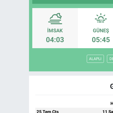
İMSAK
GÜNEŞ
04:03
05:45
ALAPLI
D
H
25 Tem Cts
11 Sa