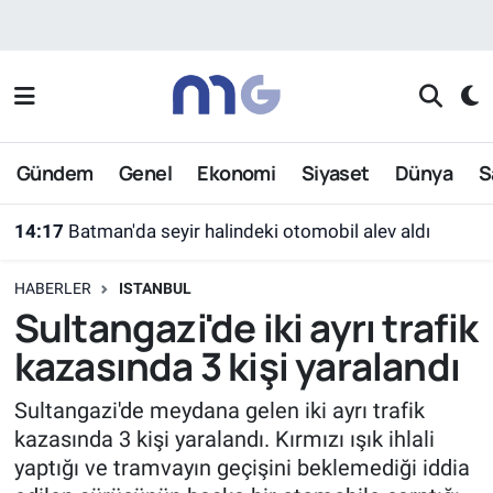
Nöbetçi Eczaneler
Hava Durumu
Gündem
Genel
Ekonomi
Siyaset
Dünya
S
İstanbul Namaz Vakitleri
14:17
Batman'da seyir halindeki otomobil alev aldı
Trafik Durumu
HABERLER
ISTANBUL
Süper Lig Puan Durumu ve Fikstür
Sultangazi'de iki ayrı trafik
kazasında 3 kişi yaralandı
Tüm Manşetler
Sultangazi'de meydana gelen iki ayrı trafik
Son Dakika Haberleri
kazasında 3 kişi yaralandı. Kırmızı ışık ihlali
yaptığı ve tramvayın geçişini beklemediği iddia
Haber Arşivi