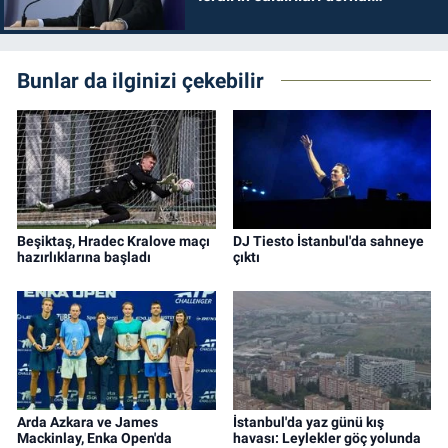
durdurulmalıdır
Bunlar da ilginizi çekebilir
Beşiktaş, Hradec Kralove maçı
DJ Tiesto İstanbul'da sahneye
hazırlıklarına başladı
çıktı
Arda Azkara ve James
İstanbul'da yaz günü kış
Mackinlay, Enka Open'da
havası: Leylekler göç yolunda