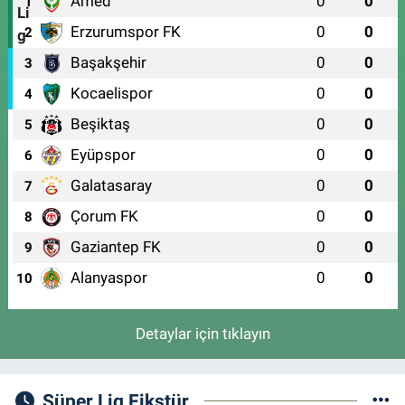
Amed
0
0
1
Erzurumspor FK
0
0
2
Başakşehir
0
0
3
Kocaelispor
0
0
4
Beşiktaş
0
0
5
Eyüpspor
0
0
6
Galatasaray
0
0
7
Çorum FK
0
0
8
Gaziantep FK
0
0
9
Alanyaspor
0
0
10
Detaylar için tıklayın
Süper Lig Fikstür