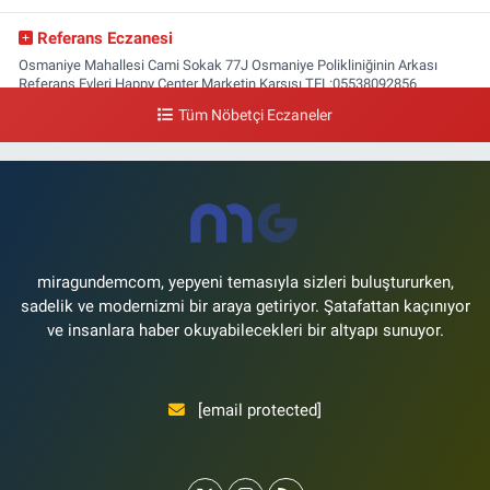
Referans Eczanesi
Osmaniye Mahallesi Cami Sokak 77J Osmaniye Polikliniğinin Arkası
Referans Evleri Happy Center Marketin Karşısı TEL:05538092856
Tüm Nöbetçi Eczaneler
0 (212) 809 28 56
Yol Tarifi Al
Bayraktar Eczanesi
Şenlikköy Mahallesi Harman Sokak 43 4B Flyinn Avm yaya girişi karşısı,
Mali Kuaför yanı .
0 (212) 573 11 12
Yol Tarifi Al
miragundemcom, yepyeni temasıyla sizleri buluştururken,
sadelik ve modernizmi bir araya getiriyor. Şatafattan kaçınıyor
ve insanlara haber okuyabilecekleri bir altyapı sunuyor.
[email protected]