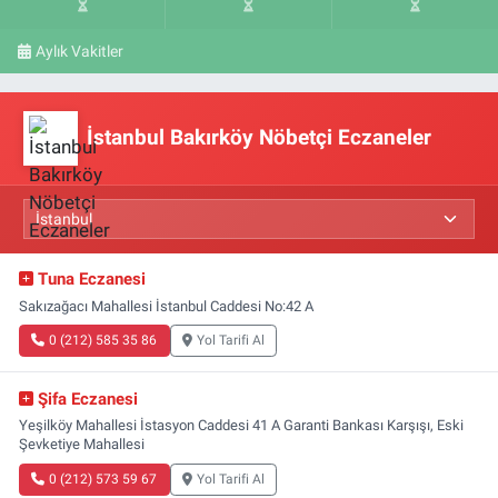
Aylık Vakitler
İstanbul Bakırköy Nöbetçi Eczaneler
Tuna Eczanesi
Sakızağacı Mahallesi İstanbul Caddesi No:42 A
0 (212) 585 35 86
Yol Tarifi Al
Şifa Eczanesi
Yeşilköy Mahallesi İstasyon Caddesi 41 A Garanti Bankası Karşışı, Eski
Şevketiye Mahallesi
0 (212) 573 59 67
Yol Tarifi Al