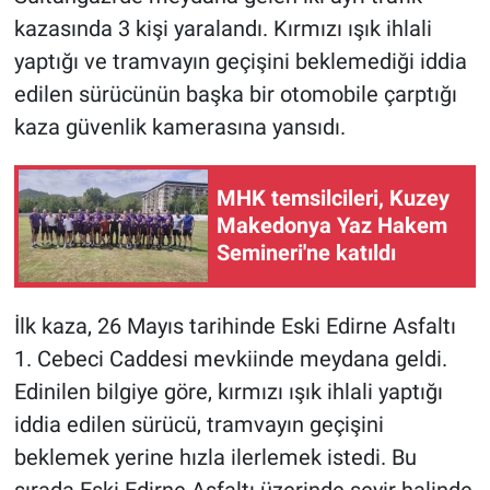
kazasında 3 kişi yaralandı. Kırmızı ışık ihlali
yaptığı ve tramvayın geçişini beklemediği iddia
edilen sürücünün başka bir otomobile çarptığı
kaza güvenlik kamerasına yansıdı.
MHK temsilcileri, Kuzey
Makedonya Yaz Hakem
Semineri'ne katıldı
İlk kaza, 26 Mayıs tarihinde Eski Edirne Asfaltı
1. Cebeci Caddesi mevkiinde meydana geldi.
Edinilen bilgiye göre, kırmızı ışık ihlali yaptığı
iddia edilen sürücü, tramvayın geçişini
beklemek yerine hızla ilerlemek istedi. Bu
sırada Eski Edirne Asfaltı üzerinde seyir halinde