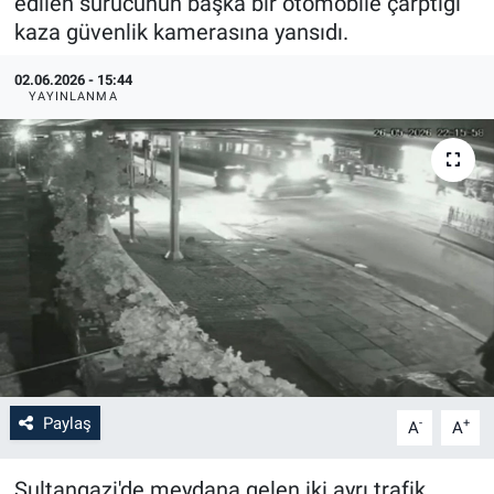
edilen sürücünün başka bir otomobile çarptığı
kaza güvenlik kamerasına yansıdı.
02.06.2026 - 15:44
YAYINLANMA
Paylaş
-
+
A
A
Sultangazi'de meydana gelen iki ayrı trafik