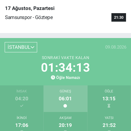
17 Ağustos, Pazartesi
Samsunspor - Göztepe
21:30
İSTANBUL
09.08.2026
SONRAKI VAKTE KALAN
01:34:12
Öğle Namazı
İMSAK
GÜNEŞ
ÖĞLE
04:20
06:01
13:15
İKINDI
AKŞAM
YATSI
17:06
20:19
21:52