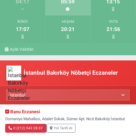
04:17
05:59
13:15
İKINDI
AKŞAM
YATSI
17:07
20:21
21:56
Aylık Vakitler
İstanbul Bakırköy Nöbetçi Eczaneler
Banu Eczanesi
Osmaniye Mahallesi, Adalet Sokak, Sümer Apt. No:6 Bakırköy İstanbul
0 (212) 543 28 87
Yol Tarifi Al