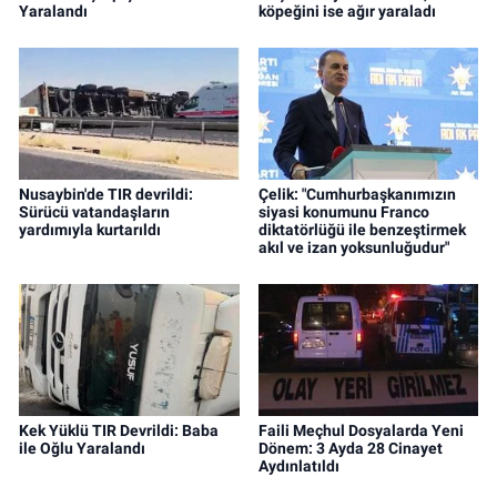
Yaralandı
köpeğini ise ağır yaraladı
Nusaybin'de TIR devrildi:
Çelik: "Cumhurbaşkanımızın
Sürücü vatandaşların
siyasi konumunu Franco
yardımıyla kurtarıldı
diktatörlüğü ile benzeştirmek
akıl ve izan yoksunluğudur"
Kek Yüklü TIR Devrildi: Baba
Faili Meçhul Dosyalarda Yeni
ile Oğlu Yaralandı
Dönem: 3 Ayda 28 Cinayet
Aydınlatıldı