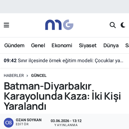
Nöbetçi Eczaneler
Hava Durumu
Gündem
Genel
Ekonomi
Siyaset
Dünya
S
İstanbul Namaz Vakitleri
09:42
Sınır ilçesinde örnek eğitim modeli: Çocuklar yazın ekran yerine etkinlikleri seçti
Trafik Durumu
HABERLER
GÜNCEL
Süper Lig Puan Durumu ve Fikstür
Batman-Diyarbakır
Karayolunda Kaza: İki Kişi
Tüm Manşetler
Yaralandı
Son Dakika Haberleri
OZAN SOYKAN
03.06.2026 - 13:12
Haber Arşivi
EDITÖR
YAYINLANMA