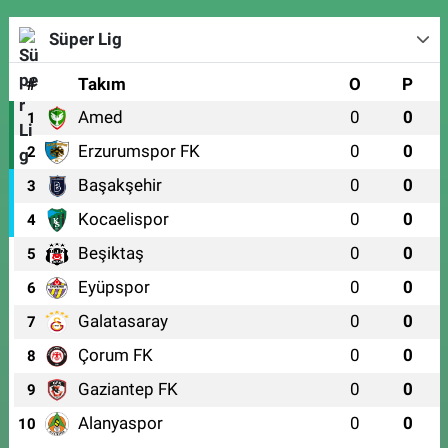
Süper Lig
#
Takım
O
P
Amed
0
0
1
Erzurumspor FK
0
0
2
Başakşehir
0
0
3
Kocaelispor
0
0
4
Beşiktaş
0
0
5
Eyüpspor
0
0
6
Galatasaray
0
0
7
Çorum FK
0
0
8
Gaziantep FK
0
0
9
Alanyaspor
0
0
10