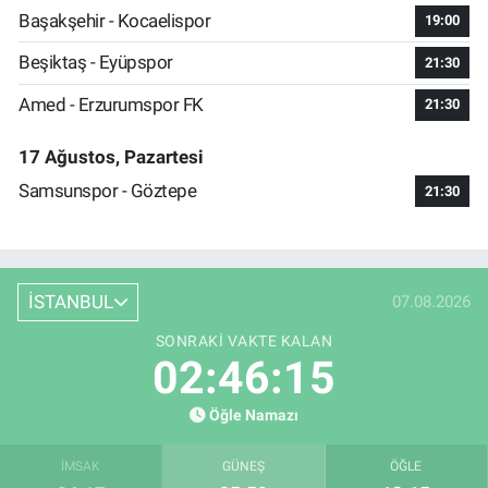
Başakşehir - Kocaelispor
19:00
Beşiktaş - Eyüpspor
21:30
Amed - Erzurumspor FK
21:30
17 Ağustos, Pazartesi
Samsunspor - Göztepe
21:30
İSTANBUL
07.08.2026
SONRAKI VAKTE KALAN
02:46:15
Öğle Namazı
İMSAK
GÜNEŞ
ÖĞLE