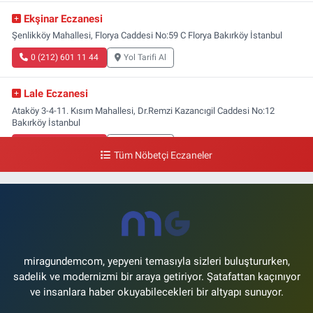
Ekşinar Eczanesi
Şenlikköy Mahallesi, Florya Caddesi No:59 C Florya Bakırköy İstanbul
0 (212) 601 11 44
Yol Tarifi Al
Lale Eczanesi
Ataköy 3-4-11. Kısım Mahallesi, Dr.Remzi Kazancıgil Caddesi No:12
Bakırköy İstanbul
0 (212) 559 99 99
Yol Tarifi Al
Tüm Nöbetçi Eczaneler
miragundemcom, yepyeni temasıyla sizleri buluştururken,
sadelik ve modernizmi bir araya getiriyor. Şatafattan kaçınıyor
ve insanlara haber okuyabilecekleri bir altyapı sunuyor.