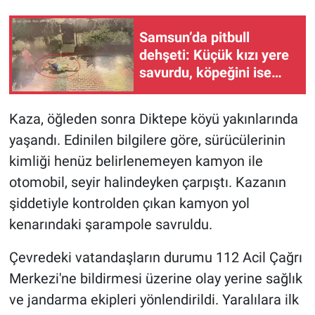
Samsun’da pitbull
dehşeti: Küçük kızı yere
savurdu, köpeğini ise
ağır yaraladı
Kaza, öğleden sonra Diktepe köyü yakınlarında
yaşandı. Edinilen bilgilere göre, sürücülerinin
kimliği henüz belirlenemeyen kamyon ile
otomobil, seyir halindeyken çarpıştı. Kazanın
şiddetiyle kontrolden çıkan kamyon yol
kenarındaki şarampole savruldu.
Çevredeki vatandaşların durumu 112 Acil Çağrı
Merkezi'ne bildirmesi üzerine olay yerine sağlık
ve jandarma ekipleri yönlendirildi. Yaralılara ilk