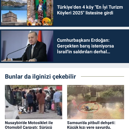
Türkiye'den 4 köy "En İyi Turizm
Köyleri 2025" listesine girdi
Cumhurbaşkanı Erdoğan:
Gerçekten barış isteniyorsa
İsrail'in saldırıları derhal
durdurulmalıdır
Bunlar da ilginizi çekebilir
Nusaybin'de Motosiklet ile
Samsun’da pitbull dehşeti:
Otomobil Çarpıştı: Sürücü
Küçük kızı yere savurdu,