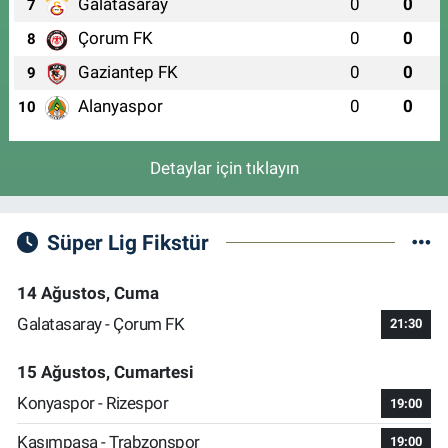
Galatasaray
0
0
7
Çorum FK
0
0
8
Gaziantep FK
0
0
9
Alanyaspor
0
0
10
Detaylar için tıklayın
Süper Lig Fikstür
14 Ağustos, Cuma
Galatasaray - Çorum FK
21:30
15 Ağustos, Cumartesi
Konyaspor - Rizespor
19:00
Kasımpaşa - Trabzonspor
19:00