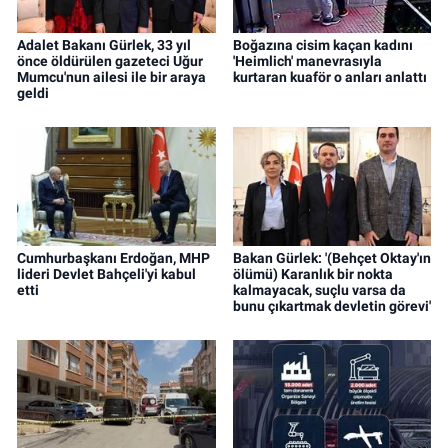
Adalet Bakanı Gürlek, 33 yıl
Boğazına cisim kaçan kadını
önce öldürülen gazeteci Uğur
'Heimlich' manevrasıyla
Mumcu'nun ailesi ile bir araya
kurtaran kuaför o anları anlattı
geldi
Cumhurbaşkanı Erdoğan, MHP
Bakan Gürlek: '(Behçet Oktay'ın
lideri Devlet Bahçeli'yi kabul
ölümü) Karanlık bir nokta
etti
kalmayacak, suçlu varsa da
bunu çıkartmak devletin görevi'