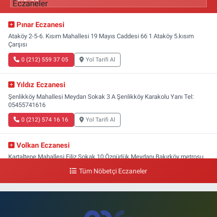
Pınar Eczanesi
Ataköy 2-5-6. Kısım Mahallesi 19 Mayıs Caddesi 66 1 Ataköy 5.kısım
Çarşısı
0 (212) 559 37 05
Yol Tarifi Al
Yıldız Eczanesi
Şenlikköy Mahallesi Meydan Sokak 3 A Şenlikköy Karakolu Yanı Tel:
05455741616
0 (212) 574 16 16
Yol Tarifi Al
Volkan Eczanesi
Kartaltepe Mahallesi Filiz Sokak 10 Özgürlük Meydanı,Bakırköy metrosu
çıkışı,Kız meslek lisesi sokağı aşağısı
Tüm Nöbetçi Eczaneler
0 (533) 496 36 65
Yol Tarifi Al
Yeni Hayat Eczanesi