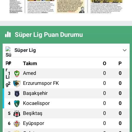
Süper Lig Puan Durumu
Süper Lig
#
Takım
O
P
Amed
0
0
1
Erzurumspor FK
0
0
2
Başakşehir
0
0
3
Kocaelispor
0
0
4
Beşiktaş
0
0
5
Eyüpspor
0
0
6