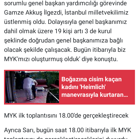
sorumlu genel başkan yardımcılığı görevinde
Gamze Akkuş İlgezdi, İstanbul milletvekilimiz
üstlenmiş oldu. Dolayısıyla genel başkanımız
dahil olmak üzere 19 kişi artı 3 de kurul
şeklinde doğrudan genel başkanımıza bağlı
olacak şekilde çalışacak. Bugün itibarıyla biz
MYK'mızı oluşturmuş olduk' diye konuştu.
Boğazına cisim kaçan
kadını 'Heimlich'
manevrasıyla kurtaran
kuaför o anları anlattı
MYK ilk toplantısını 18.00'de gerçekleştirecek
Ayrıca Sarı, bugün saat 18.00 itibarıyla ilk MYK