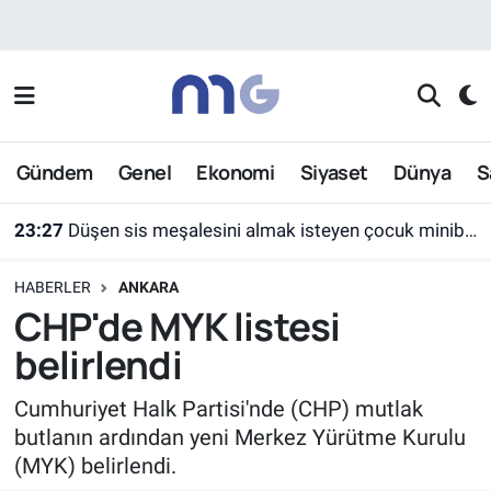
Nöbetçi Eczaneler
Hava Durumu
Gündem
Genel
Ekonomi
Siyaset
Dünya
S
İstanbul Namaz Vakitleri
23:27
Düşen sis meşalesini almak isteyen çocuk minibüsün altında kaldı
Trafik Durumu
HABERLER
ANKARA
Süper Lig Puan Durumu ve Fikstür
CHP'de MYK listesi
belirlendi
Tüm Manşetler
Cumhuriyet Halk Partisi'nde (CHP) mutlak
Son Dakika Haberleri
butlanın ardından yeni Merkez Yürütme Kurulu
(MYK) belirlendi.
Haber Arşivi