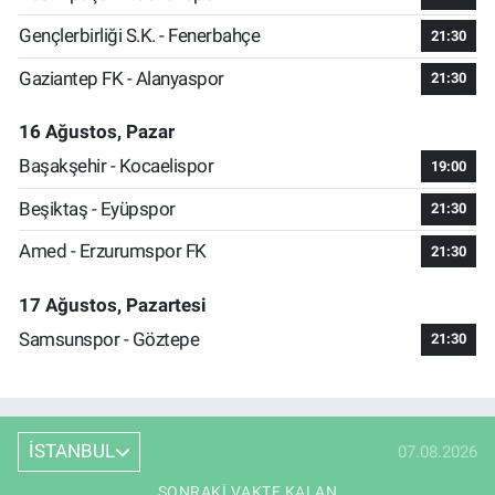
Gençlerbirliği S.K. - Fenerbahçe
21:30
Gaziantep FK - Alanyaspor
21:30
16 Ağustos, Pazar
Başakşehir - Kocaelispor
19:00
Beşiktaş - Eyüpspor
21:30
Amed - Erzurumspor FK
21:30
17 Ağustos, Pazartesi
Samsunspor - Göztepe
21:30
İSTANBUL
07.08.2026
SONRAKI VAKTE KALAN