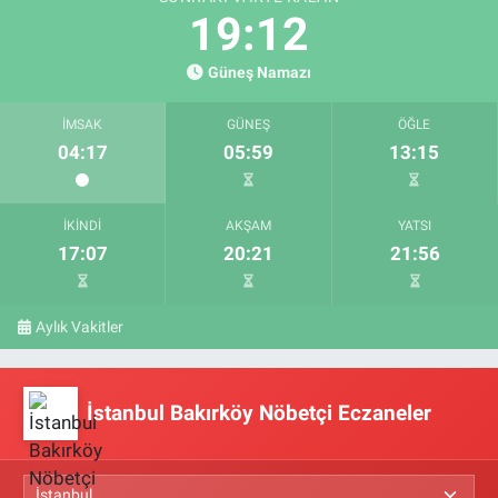
19:11
Güneş Namazı
İMSAK
GÜNEŞ
ÖĞLE
04:17
05:59
13:15
İKINDI
AKŞAM
YATSI
17:07
20:21
21:56
Aylık Vakitler
İstanbul Bakırköy Nöbetçi Eczaneler