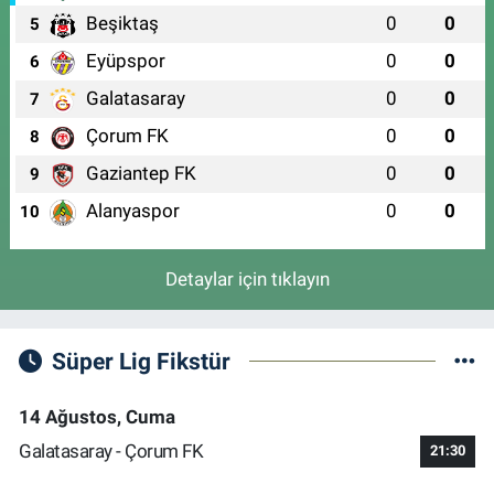
Beşiktaş
0
0
5
Eyüpspor
0
0
6
Galatasaray
0
0
7
Çorum FK
0
0
8
Gaziantep FK
0
0
9
Alanyaspor
0
0
10
Detaylar için tıklayın
Süper Lig Fikstür
14 Ağustos, Cuma
Galatasaray - Çorum FK
21:30