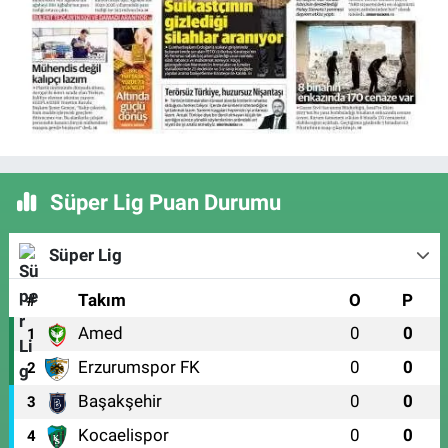
Süper Lig Puan Durumu
Süper Lig
#
Takım
O
P
Amed
0
0
1
Erzurumspor FK
0
0
2
Başakşehir
0
0
3
Kocaelispor
0
0
4