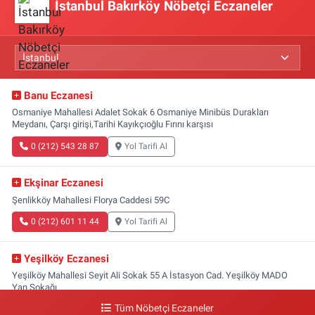
İstanbul Bakırköy Nöbetçi Eczaneler
Banu Eczanesi
Osmaniye Mahallesi Adalet Sokak 6 Osmaniye Minibüs Durakları
Meydanı, Çarşı girişi,Tarihi Kayıkçıoğlu Fırını karşısı
0 (212) 543 28 87
Yol Tarifi Al
Ekşinar Eczanesi
Şenlikköy Mahallesi Florya Caddesi 59C
0 (212) 601 11 44
Yol Tarifi Al
Yeşilköy Eczanesi
Yeşilköy Mahallesi Seyit Ali Sokak 55 A İstasyon Cad. Yeşilköy MADO
Yan Sokağı
Tüm Nöbetçi Eczaneler
0 (212) 571 71 77
Yol Tarifi Al