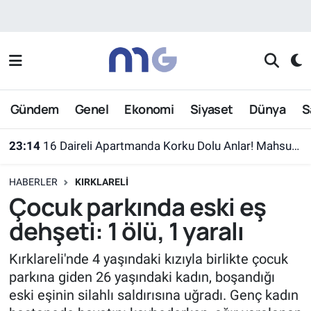
Nöbetçi Eczaneler
Hava Durumu
Gündem
Genel
Ekonomi
Siyaset
Dünya
S
İstanbul Namaz Vakitleri
23:14
16 Daireli Apartmanda Korku Dolu Anlar! Mahsur Kalanlar Kurtarıldı
Trafik Durumu
HABERLER
KIRKLARELI
Süper Lig Puan Durumu ve Fikstür
Çocuk parkında eski eş
dehşeti: 1 ölü, 1 yaralı
Tüm Manşetler
Kırklareli'nde 4 yaşındaki kızıyla birlikte çocuk
Son Dakika Haberleri
parkına giden 26 yaşındaki kadın, boşandığı
eski eşinin silahlı saldırısına uğradı. Genç kadın
Haber Arşivi