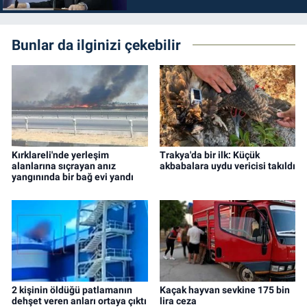
durdurulmalıdır
Bunlar da ilginizi çekebilir
Kırklareli'nde yerleşim
Trakya'da bir ilk: Küçük
alanlarına sıçrayan anız
akbabalara uydu vericisi takıldı
yangınında bir bağ evi yandı
2 kişinin öldüğü patlamanın
Kaçak hayvan sevkine 175 bin
dehşet veren anları ortaya çıktı
lira ceza