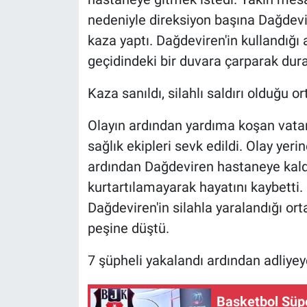
nedeniyle direksiyon başına Dağdevi
kaza yaptı. Dağdeviren'in kullandığı
geçidindeki bir duvara çarparak dura
Kaza sanıldı, silahlı saldırı olduğu or
Olayın ardından yardıma koşan vatand
sağlık ekipleri sevk edildi. Olay yer
ardından Dağdeviren hastaneye kald
kurtartılamayarak hayatını kaybetti
Dağdeviren'in silahla yaralandığı ortay
peşine düştü.
7 şüpheli yakalandı ardından adliyey
Basketbol Süpe