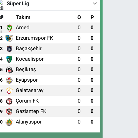
Süper Lig
#
Takım
O
P
Amed
0
0
1
Erzurumspor FK
0
0
2
Başakşehir
0
0
3
Kocaelispor
0
0
4
Beşiktaş
0
0
5
Eyüpspor
0
0
6
Galatasaray
0
0
7
Çorum FK
0
0
8
Gaziantep FK
0
0
9
Alanyaspor
0
0
10