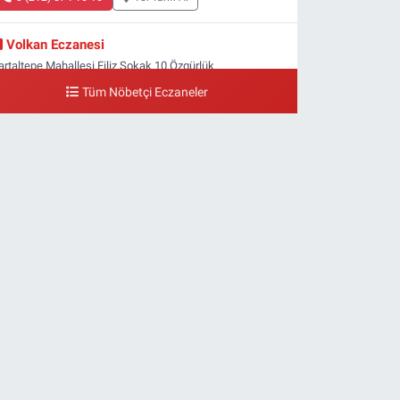
Volkan Eczanesi
artaltepe Mahallesi Filiz Sokak 10 Özgürlük
eydanı,Bakırköy metrosu çıkışı,Kız meslek lisesi sokağı
Tüm Nöbetçi Eczaneler
şağısı
0 (533) 496 36 65
Yol Tarifi Al
Yeni Hayat Eczanesi
eşilköy Mahallesi Doğruyol Sokak 7 A Dürümcü Baba'nın
ir Alt Sokağı,Bitez Dondurmacısının Sokağı
0 (212) 663 11 97
Yol Tarifi Al