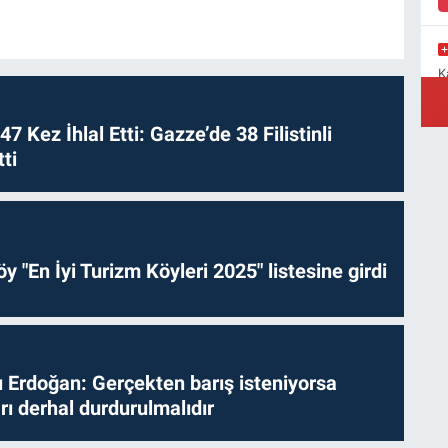
K
M
a
 47 Kez İhlal Etti: Gazze’de 38 Filistinli
ti
Y
B
y "En İyi Turizm Köyleri 2025" listesine girdi
Erdoğan: Gerçekten barış isteniyorsa
ları derhal durdurulmalıdır