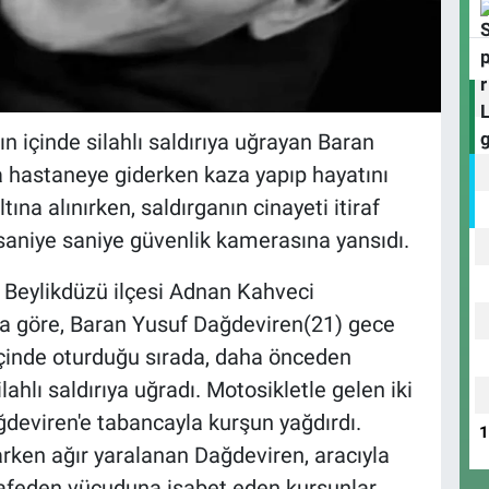
n içinde silahlı saldırıya uğrayan Baran
 hastaneye giderken kaza yapıp hayatını
tına alınırken, saldırganın cinayeti itiraf
da saniye saniye güvenlik kamerasına yansıdı.
 Beylikdüzü ilçesi Adnan Kahveci
ya göre, Baran Yusuf Dağdeviren(21) gece
 içinde oturduğu sırada, daha önceden
ahlı saldırıya uğradı. Motosikletle gelen iki
ğdeviren'e tabancayla kurşun yağdırdı.
arken ağır yaralanan Dağdeviren, aracıyla
afeden vücuduna isabet eden kurşunlar