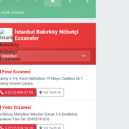
Aylık Vakitler
İstanbul Bakırköy Nöbetçi
Eczaneler
Pınar Eczanesi
taköy 2-5-6. Kısım Mahallesi 19 Mayıs Caddesi 66 1
taköy 5.kısım Çarşısı
0 (212) 559 37 05
Yol Tarifi Al
Yıldız Eczanesi
enlikköy Mahallesi Meydan Sokak 3 A Şenlikköy
arakolu Yanı Tel: 05455741616
0 (212) 574 16 16
Yol Tarifi Al