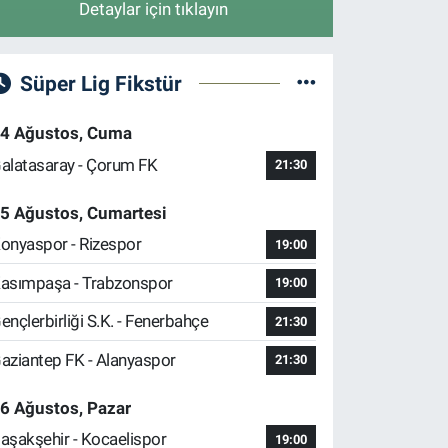
Detaylar için tıklayın
Süper Lig Fikstür
4 Ağustos, Cuma
alatasaray - Çorum FK
21:30
5 Ağustos, Cumartesi
onyaspor - Rizespor
19:00
asımpaşa - Trabzonspor
19:00
ençlerbirliği S.K. - Fenerbahçe
21:30
aziantep FK - Alanyaspor
21:30
6 Ağustos, Pazar
aşakşehir - Kocaelispor
19:00