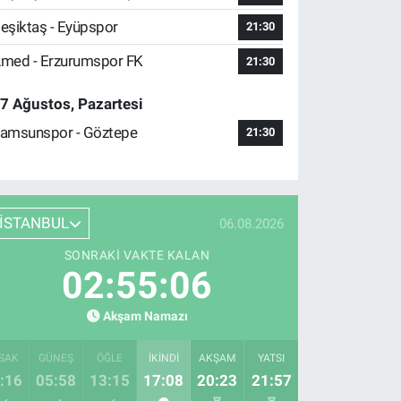
eşiktaş - Eyüpspor
21:30
med - Erzurumspor FK
21:30
7 Ağustos, Pazartesi
amsunspor - Göztepe
21:30
İSTANBUL
06.08.2026
SONRAKI VAKTE KALAN
02:55:05
Akşam Namazı
SAK
GÜNEŞ
ÖĞLE
İKINDI
AKŞAM
YATSI
:16
05:58
13:15
17:08
20:23
21:57