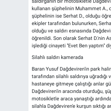
saldırganın bir motosikletle Dağdevir
kullanan şüphelinin Muhammet A., old
şüphelinin ise Serhat D., olduğu öğre
ekipler tarafından bulunurken, Serha
olduğu ve saldırı esnasında Dağdevir
öğrenildi. Son olarak Serhat D.'nin
işlediği cinayeti ''Evet Ben yaptım'' di
Silahlı saldırı kamerada
Baran Yusuf Dağdeviren'in park hali
tarafından silahlı saldırıya uğradığ
hastaneye gitmeye çalıştığı anlar g
Dağdeviren'in aracında oturduğu, şü
motosikletle araca yanaştığı ardınd
silahla Dağdeviren'e kurşun sıktığı an