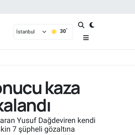
°
30
İstanbul
sonucu kaza
kalandı
 Baran Yusuf Dağdeviren kendi
kin 7 şüpheli gözaltına