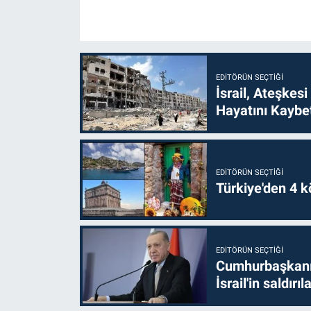
EDITÖRÜN SEÇTIĞI
İsrail, Ateşkesi
Hayatını Kaybet
EDITÖRÜN SEÇTIĞI
Türkiye'den 4 kö
EDITÖRÜN SEÇTIĞI
Cumhurbaşkanı 
İsrail'in saldırı