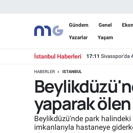
Nöbetçi Eczaneler
Gündem
Genel
Eko
Yazarlar
Yaşam
Hava Durumu
İstanbul Namaz Vakitleri
İstanbul Haberleri
17:11
Sivasspor'da 
Trafik Durumu
HABERLER
ISTANBUL
Beylikdüzü'nd
Süper Lig Puan Durumu ve Fikstür
yaparak ölen 
Tüm Manşetler
Son Dakika Haberleri
Beylikdüzü'nde park halindeki 
imkanlarıyla hastaneye giderke
Haber Arşivi