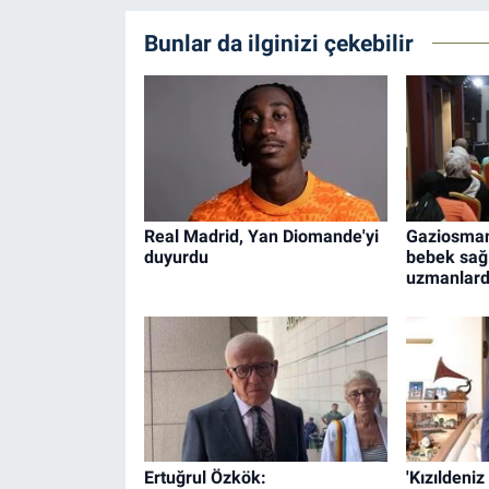
Bunlar da ilginizi çekebilir
Real Madrid, Yan Diomande'yi
Gaziosman
duyurdu
bebek sağl
uzmanlard
Ertuğrul Özkök:
'Kızıldeni