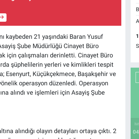
B
A
1
tını kaybeden 21 yaşındaki Baran Yusuf
 Asayiş Şube Müdürlüğü Cinayet Büro
S
ak için çalışmaları derinletti. Cinayet Büro
rda şüphelilerin yerleri ve kimlikleri tespit
da; Esenyurt, Küçükçekmece, Başakşehir ve
e yönelik operasyon düzenledi. Operasyon
na alındı ve işlemleri için Asayiş Şube
İM
tına alındığı olayın detayları ortaya çıktı. 2
04