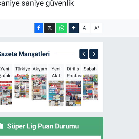
a saniye saniye güvenlik
-
+
A
A
Gazete Manşetleri
Yeni
Türkiye
Akşam
Yeni
Diriliş
Sabah
Milliyet
Hürriyet
T
Şafak
Akit
Postası
Süper Lig Puan Durumu