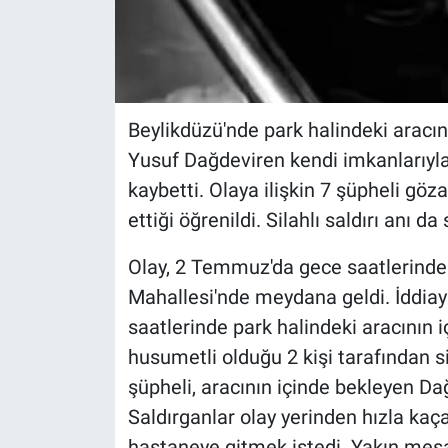
Beylikdüzü'nde park halindeki aracını
Yusuf Dağdeviren kendi imkanlarıyla
kaybetti. Olaya ilişkin 7 şüpheli gözal
ettiği öğrenildi. Silahlı saldırı anı 
Olay, 2 Temmuz'da gece saatlerinde
Mahallesi'nde meydana geldi. İddia
saatlerinde park halindeki aracının
husumetli olduğu 2 kişi tarafından sil
şüpheli, aracının içinde bekleyen Da
Saldırganlar olay yerinden hızla kaç
hastaneye gitmek istedi. Yakın mes