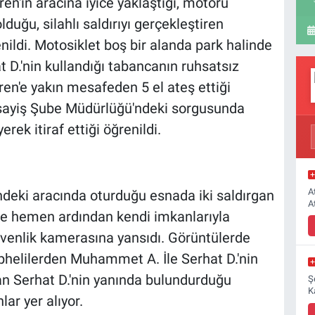
en'in aracına iyice yaklaştığı, motoru
uğu, silahlı saldırıyı gerçekleştiren
nildi. Motosiklet boş bir alanda park halinde
t D.'nin kullandığı tabancanın ruhsatsız
en'e yakın mesafeden 5 el ateş ettiği
 Asayiş Şube Müdürlüğü'ndeki sorgusunda
yerek itiraf ettiği öğrenildi.
A
ndeki aracında oturduğu esnada iki saldırgan
A
ı ve hemen ardından kendi imkanlarıyla
üvenlik kamerasına yansıdı. Görüntülerde
phelilerden Muhammet A. İle Serhat D.'nin
an Serhat D.'nin yanında bulundurduğu
Ş
K
lar yer alıyor.