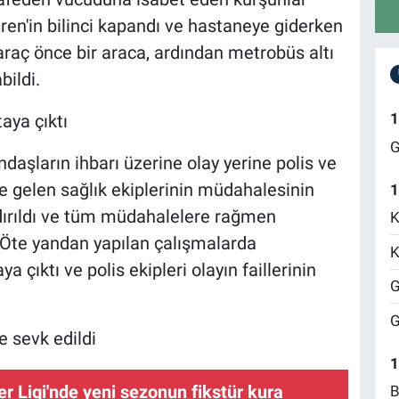
ren'in bilinci kapandı ve hastaneye giderken
 araç önce bir araca, ardından metrobüs altı
bildi.
1
taya çıktı
G
aşların ihbarı üzerine olay yerine polis ve
ine gelen sağlık ekiplerinin müdahalesinin
1
ırıldı ve tüm müdahalelere rağmen
K
. Öte yandan yapılan çalışmalarda
K
a çıktı ve polis ekipleri olayın faillerinin
G
G
e sevk edildi
1
r Ligi'nde yeni sezonun fikstür kura
B