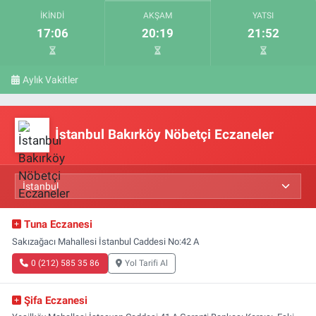
İKINDI
AKŞAM
YATSI
17:06
20:19
21:52
Aylık Vakitler
İstanbul Bakırköy Nöbetçi Eczaneler
Tuna Eczanesi
Sakızağacı Mahallesi İstanbul Caddesi No:42 A
0 (212) 585 35 86
Yol Tarifi Al
Şifa Eczanesi