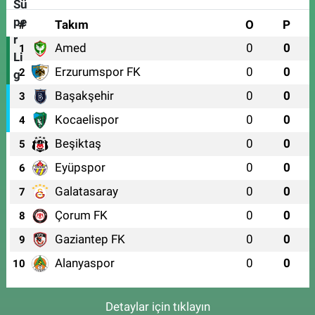
#
Takım
O
P
Amed
0
0
1
Erzurumspor FK
0
0
2
Başakşehir
0
0
3
Kocaelispor
0
0
4
Beşiktaş
0
0
5
Eyüpspor
0
0
6
Galatasaray
0
0
7
Çorum FK
0
0
8
Gaziantep FK
0
0
9
Alanyaspor
0
0
10
Detaylar için tıklayın