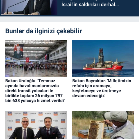
İsrail'in saldırıları derhal
durdurulmalıdır
Bunlar da ilginizi çekebilir
Bakan Uraloğlu: 'Temmuz
Bakan Bayraktar: 'Milletimizin
ayında havalimanlarımızda
refahı için aramaya,
direkt transit yolcular ile
keşfetmeye ve üretmeye
birlikte toplam 26 milyon 797
devam edeceğiz'
bin 638 yolcuya hizmet verildi'