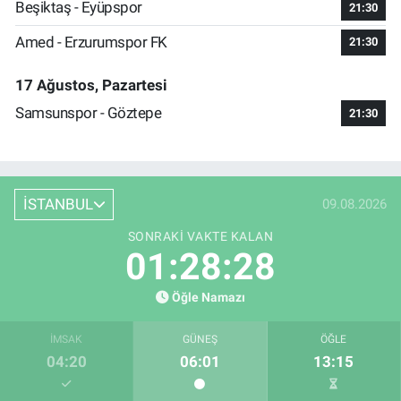
Beşiktaş - Eyüpspor
21:30
Amed - Erzurumspor FK
21:30
17 Ağustos, Pazartesi
Samsunspor - Göztepe
21:30
İSTANBUL
09.08.2026
SONRAKI VAKTE KALAN
01:28:28
Öğle Namazı
İMSAK
GÜNEŞ
ÖĞLE
04:20
06:01
13:15