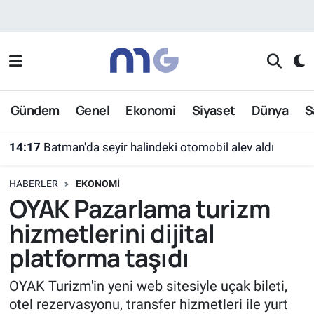
Nöbetçi Eczaneler
Hava Durumu
Gündem
Genel
Ekonomi
Siyaset
Dünya
S
İstanbul Namaz Vakitleri
14:17
Batman'da seyir halindeki otomobil alev aldı
Trafik Durumu
HABERLER
EKONOMI
Süper Lig Puan Durumu ve Fikstür
OYAK Pazarlama turizm
hizmetlerini dijital
Tüm Manşetler
platforma taşıdı
Son Dakika Haberleri
OYAK Turizm'in yeni web sitesiyle uçak bileti,
otel rezervasyonu, transfer hizmetleri ile yurt
Haber Arşivi