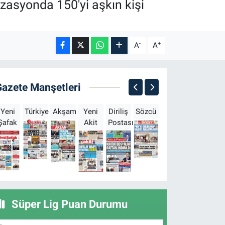
izasyonda 150'yi aşkın kişi
-
+
A
A
Gazete Manşetleri
Yeni
Türkiye
Akşam
Yeni
Diriliş
Sözcü
Sabah
Milliyet
H
Şafak
Akit
Postası
Süper Lig Puan Durumu