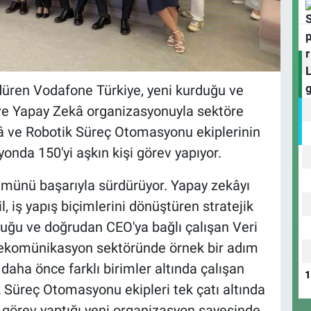
üren Vodafone Türkiye, yeni kurduğu ve
 ve Yapay Zekâ organizasyonuyla sektöre
ekâ ve Robotik Süreç Otomasyonu ekiplerinin
yonda 150'yi aşkın kişi görev yapıyor.
münü başarıyla sürdürüyor. Yapay zekâyı
il, iş yapış biçimlerini dönüştüren stratejik
rduğu ve doğrudan CEO'ya bağlı çalışan Veri
lekomünikasyon sektöründe örnek bir adım
 daha önce farklı birimler altında çalışan
k Süreç Otomasyonu ekipleri tek çatı altında
n görev yaptığı yeni organizasyon sayesinde,