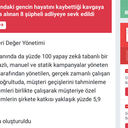
şındaki gencin hayatını kaybettiği kavgaya
na alınan 8 şüpheli adliyeye sevk edildi
ri Değer Yönetimi
anında da yüzde 100 yapay zekâ tabanlı bir
azlı, manuel ve statik kampanyalar yöneten
rafından yönetilen, gerçek zamanlı çalışan
O
oğrultuda, müşteri geçişlerini tahminleme
B
emleri birlikte çalışarak müşteriye özel
emlerin şirkete katkısı yaklaşık yüzde 5,9
Ş
B
u oluşturuldu