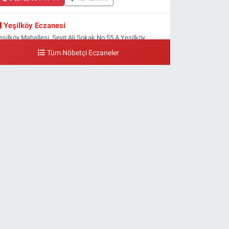
Yeşilköy Eczanesi
eşilköy Mahallesi, Seyit Ali Sokak No:55 A Yeşilköy
akırköy İstanbul
Tüm Nöbetçi Eczaneler
0 (212) 571 71 77
Yol Tarifi Al
Lale Eczanesi
taköy 3-4-11. Kısım Mahallesi, Dr.Remzi Kazancıgil
addesi No:12 Bakırköy İstanbul
0 (212) 559 99 99
Yol Tarifi Al