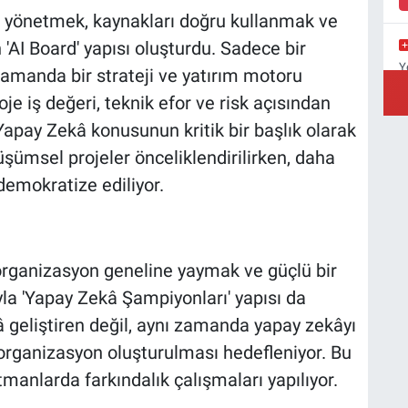
i yönetmek, kaynakları doğru kullanmak ve
 'AI Board' yapısı oluşturdu. Sadece bir
Y
amanda bir strateji ve yatırım motoru
B
je iş değeri, teknik efor ve risk açısından
 Yapay Zekâ konusunun kritik bir başlık olarak
üşümsel projeler önceliklendirilirken, daha
A
demokratize ediliyor.
C
rganizasyon geneline yaymak ve güçlü bir
a 'Yapay Zekâ Şampiyonları' yapısı da
 geliştiren değil, aynı zamanda yapay zekâyı
 organizasyon oluşturulması hedefleniyor. Bu
manlarda farkındalık çalışmaları yapılıyor.