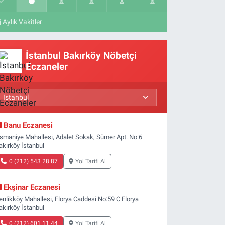
Aylık Vakitler
İstanbul Bakırköy Nöbetçi
Eczaneler
Banu Eczanesi
smaniye Mahallesi, Adalet Sokak, Sümer Apt. No:6
akırköy İstanbul
0 (212) 543 28 87
Yol Tarifi Al
Ekşinar Eczanesi
enlikköy Mahallesi, Florya Caddesi No:59 C Florya
akırköy İstanbul
0 (212) 601 11 44
Yol Tarifi Al