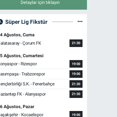
Detaylar için tıklayın
Süper Lig Fikstür
4 Ağustos, Cuma
alatasaray - Çorum FK
21:30
5 Ağustos, Cumartesi
onyaspor - Rizespor
19:00
asımpaşa - Trabzonspor
19:00
ençlerbirliği S.K. - Fenerbahçe
21:30
aziantep FK - Alanyaspor
21:30
6 Ağustos, Pazar
aşakşehir - Kocaelispor
19:00