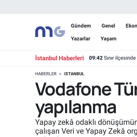
Nöbetçi Eczaneler
Gündem
Genel
Eko
Yazarlar
Yaşam
Hava Durumu
İstanbul Namaz Vakitleri
İstanbul Haberleri
09:42
Sınır ilçesinde
Trafik Durumu
HABERLER
ISTANBUL
Vodafone Tür
Süper Lig Puan Durumu ve Fikstür
yapılanma
Tüm Manşetler
Son Dakika Haberleri
Yapay zekâ odaklı dönüşümünü
çalışan Veri ve Yapay Zekâ org
Haber Arşivi