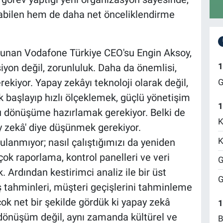
alabilen hem de daha net önceliklendirme
unan Vodafone Türkiye CEO'su Engin Aksoy,
1
siyon değil, zorunluluk. Daha da önemlisi,
kiyor. Yapay zekâyı teknoloji olarak değil,
G
 başlayıp hızlı ölçeklemek, güçlü yönetişim
1
u dönüşüme hazırlamak gerekiyor. Belki de
K
pay zekâ' diye düşünmek gerekiyor.
K
lanmıyor; nasıl çalıştığımızı da yeniden
çok raporlama, kontrol panelleri ve veri
G
k. Ardından kestirimci analiz ile bir üst
G
ış tahminleri, müşteri geçişlerini tahminleme
çok net bir şekilde gördük ki yapay zekâ
1
dönüşüm değil, aynı zamanda kültürel ve
B