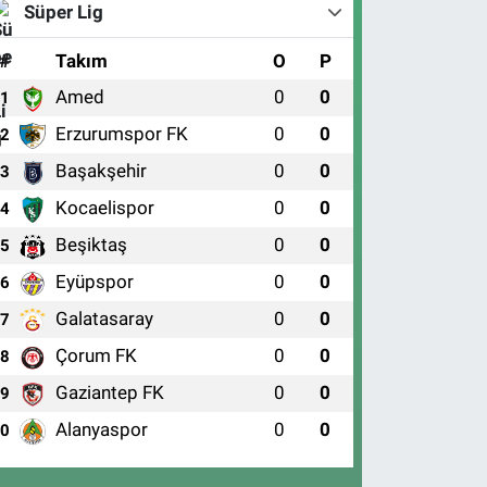
Süper Lig
#
Takım
O
P
Amed
0
0
1
Erzurumspor FK
0
0
2
Başakşehir
0
0
3
Kocaelispor
0
0
4
Beşiktaş
0
0
5
Eyüpspor
0
0
6
Galatasaray
0
0
7
Çorum FK
0
0
8
Gaziantep FK
0
0
9
Alanyaspor
0
0
10