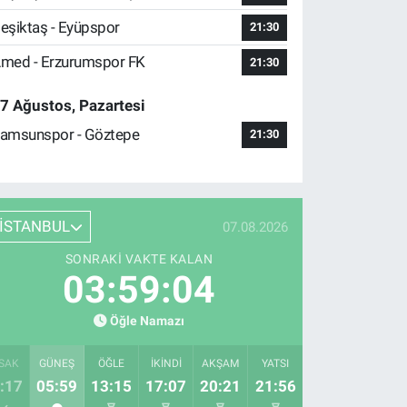
eşiktaş - Eyüpspor
21:30
med - Erzurumspor FK
21:30
7 Ağustos, Pazartesi
amsunspor - Göztepe
21:30
İSTANBUL
07.08.2026
SONRAKI VAKTE KALAN
03:59:03
Öğle Namazı
SAK
GÜNEŞ
ÖĞLE
İKINDI
AKŞAM
YATSI
:17
05:59
13:15
17:07
20:21
21:56