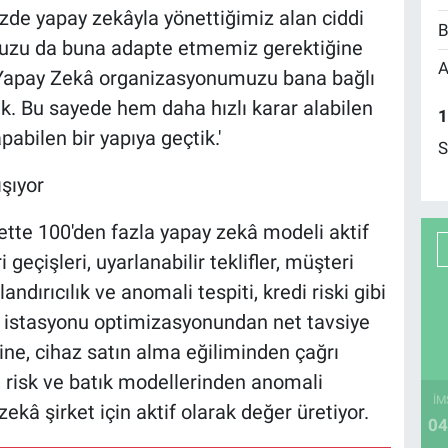
zde yapay zekâyla yönettiğimiz alan ciddi
B
uzu da buna adapte etmemiz gerektiğine
A
 Yapay Zekâ organizasyonumuzu bana bağlı
ık. Bu sayede hem daha hızlı karar alabilen
1
bilen bir yapıya geçtik.'
S
şıyor
ette 100'den fazla yapay zekâ modeli aktif
 geçişleri, uyarlanabilir teklifler, müşteri
dırıcılık ve anomali tespiti, kredi riski gibi
az istasyonu optimizasyonundan net tavsiye
ne, cihaz satın alma eğiliminden çağrı
i risk ve batık modellerinden anomali
İM
ekâ şirket için aktif olarak değer üretiyor.
04