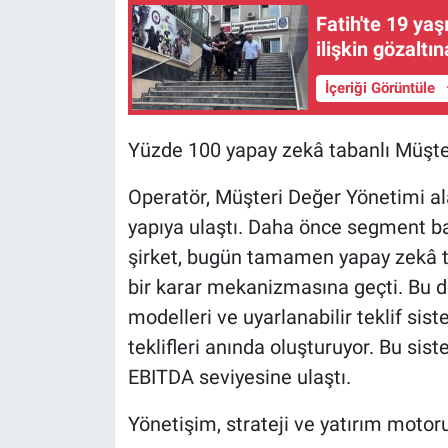
Fatih'te 19 ya
ilişkin gözaltı
İçeriği Görüntüle
Yüzde 100 yapay zekâ tabanlı Müşte
Operatör, Müşteri Değer Yönetimi al
yapıya ulaştı. Daha önce segment b
şirket, bugün tamamen yapay zekâ ta
bir karar mekanizmasına geçti. Bu d
modelleri ve uyarlanabilir teklif sist
teklifleri anında oluşturuyor. Bu sist
EBITDA seviyesine ulaştı.
Yönetişim, strateji ve yatırım motor