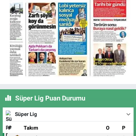
Süper Lig Puan Durumu
Süper Lig
#
Takım
O
P