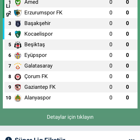
Amed
0
0
1
Erzurumspor FK
0
0
2
Başakşehir
0
0
3
Kocaelispor
0
0
4
Beşiktaş
0
0
5
Eyüpspor
0
0
6
Galatasaray
0
0
7
Çorum FK
0
0
8
Gaziantep FK
0
0
9
Alanyaspor
0
0
10
Detaylar için tıklayın