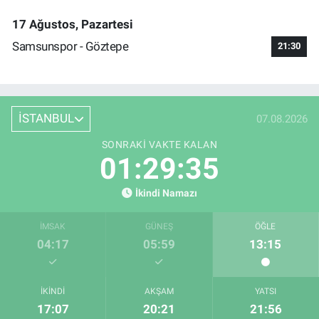
17 Ağustos, Pazartesi
Samsunspor - Göztepe
21:30
İSTANBUL
07.08.2026
SONRAKI VAKTE KALAN
01:29:35
İkindi Namazı
İMSAK
GÜNEŞ
ÖĞLE
04:17
05:59
13:15
İKINDI
AKŞAM
YATSI
17:07
20:21
21:56