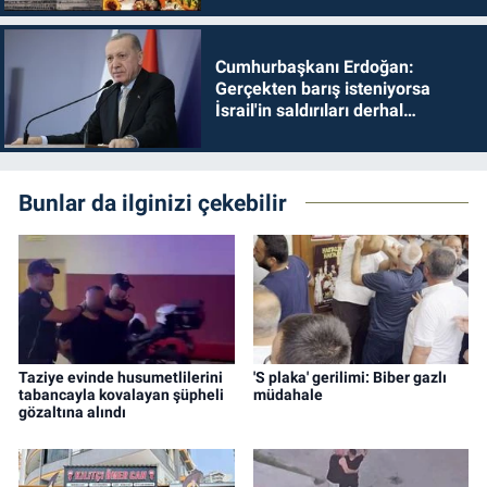
Cumhurbaşkanı Erdoğan:
Gerçekten barış isteniyorsa
İsrail'in saldırıları derhal
durdurulmalıdır
Bunlar da ilginizi çekebilir
Taziye evinde husumetlilerini
'S plaka' gerilimi: Biber gazlı
tabancayla kovalayan şüpheli
müdahale
gözaltına alındı