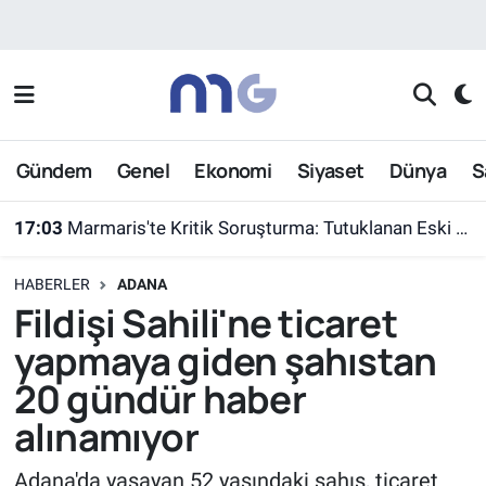
Nöbetçi Eczaneler
Hava Durumu
Gündem
Genel
Ekonomi
Siyaset
Dünya
S
İstanbul Namaz Vakitleri
17:03
Marmaris'te Kritik Soruşturma: Tutuklanan Eski Yüzbaşı Burkay Karatepe Yer Gösterdi
Trafik Durumu
HABERLER
ADANA
Süper Lig Puan Durumu ve Fikstür
Fildişi Sahili'ne ticaret
yapmaya giden şahıstan
Tüm Manşetler
20 gündür haber
Son Dakika Haberleri
alınamıyor
Haber Arşivi
Adana'da yaşayan 52 yaşındaki şahıs, ticaret