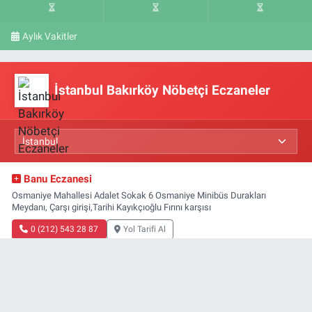
Aylık Vakitler
İstanbul Bakırköy Nöbetçi Eczaneler
Banu Eczanesi
Osmaniye Mahallesi Adalet Sokak 6 Osmaniye Minibüs Durakları
Meydanı, Çarşı girişi,Tarihi Kayıkçıoğlu Fırını karşısı
0 (212) 543 28 87
Yol Tarifi Al
Ekşinar Eczanesi
Şenlikköy Mahallesi Florya Caddesi 59C
0 (212) 601 11 44
Yol Tarifi Al