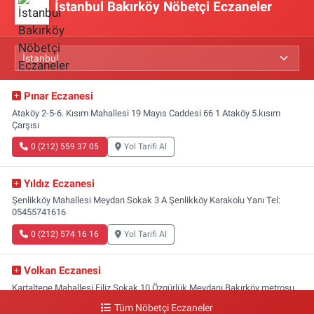
İstanbul Bakırköy Nöbetçi Eczaneler
Pınar Eczanesi
Ataköy 2-5-6. Kısım Mahallesi 19 Mayıs Caddesi 66 1 Ataköy 5.kısım
Çarşısı
0 (212) 559 37 05
Yol Tarifi Al
Yıldız Eczanesi
Şenlikköy Mahallesi Meydan Sokak 3 A Şenlikköy Karakolu Yanı Tel:
05455741616
0 (212) 574 16 16
Yol Tarifi Al
Volkan Eczanesi
Kartaltepe Mahallesi Filiz Sokak 10 Özgürlük Meydanı,Bakırköy metrosu
çıkışı,Kız meslek lisesi sokağı aşağısı
Tüm Nöbetçi Eczaneler