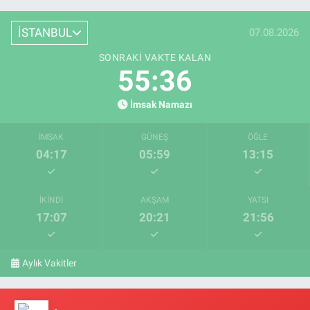
İSTANBUL
07.08.2026
SONRAKI VAKTE KALAN
55:36
İmsak Namazı
İMSAK
GÜNEŞ
ÖĞLE
04:17
05:59
13:15
İKINDI
AKŞAM
YATSI
17:07
20:21
21:56
Aylık Vakitler