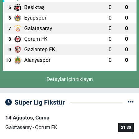
Beşiktaş
0
0
5
Eyüpspor
0
0
6
Galatasaray
0
0
7
Çorum FK
0
0
8
Gaziantep FK
0
0
9
Alanyaspor
0
0
10
Detaylar için tıklayın
Süper Lig Fikstür
14 Ağustos, Cuma
Galatasaray - Çorum FK
21:30