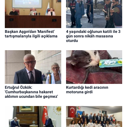
Başkan Aşgın'dan 'Manifest'
4 yaşındaki oğlunun katili ile 3
tartışmalarıyla ilgili açıklama
gün sonra nikâh masasına
oturdu
Ertuğrul Özkök:
Kurtardığı kedi aracının
'Cumhurbaşkanına hakaret
motoruna girdi
aklımın ucundan bile geçmez'