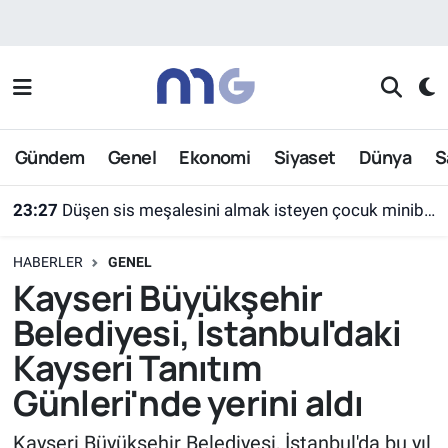
Nöbetçi Eczaneler
Hava Durumu
Gündem
Genel
Ekonomi
Siyaset
Dünya
S
İstanbul Namaz Vakitleri
23:27
Düşen sis meşalesini almak isteyen çocuk minibüsün altında kaldı
Trafik Durumu
HABERLER
GENEL
Süper Lig Puan Durumu ve Fikstür
Kayseri Büyükşehir
Belediyesi, İstanbul'daki
Tüm Manşetler
Kayseri Tanıtım
Son Dakika Haberleri
Günleri'nde yerini aldı
Haber Arşivi
Kayseri Büyükşehir Belediyesi, İstanbul'da bu yıl