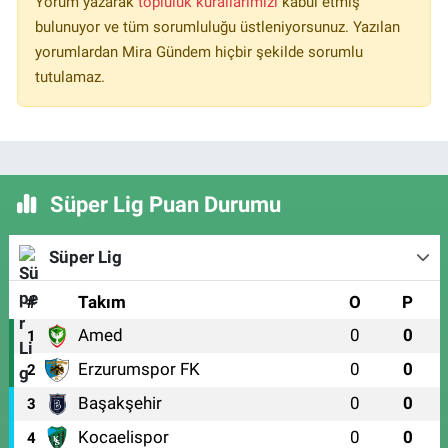
Yorum yazarak
topluluk kurallarımızı
kabul etmiş
bulunuyor ve tüm sorumluluğu üstleniyorsunuz. Yazılan
yorumlardan Mira Gündem hiçbir şekilde sorumlu
tutulamaz.
Süper Lig Puan Durumu
Süper Lig
#
Takım
O
P
Amed
0
0
1
Erzurumspor FK
0
0
2
Başakşehir
0
0
3
Kocaelispor
0
0
4