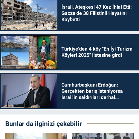
İsrail, Ateşkesi 47 Kez İhlal Etti:
Gazze’de 38 Filistinli Hayatını
Kaybetti
Türkiye'den 4 köy "En İyi Turizm
Köyleri 2025" listesine girdi
Cumhurbaşkanı Erdoğan:
Gerçekten barış isteniyorsa
İsrail'in saldırıları derhal
durdurulmalıdır
Bunlar da ilginizi çekebilir