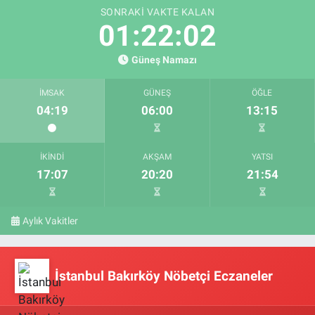
SONRAKI VAKTE KALAN
01:22:02
Güneş Namazı
İMSAK
GÜNEŞ
ÖĞLE
04:19
06:00
13:15
İKINDI
AKŞAM
YATSI
17:07
20:20
21:54
Aylık Vakitler
İstanbul Bakırköy Nöbetçi Eczaneler