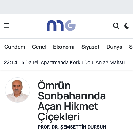
Nöbetçi Eczaneler
Hava Durumu
Gündem
Genel
Ekonomi
Siyaset
Dünya
S
İstanbul Namaz Vakitleri
23:14
16 Daireli Apartmanda Korku Dolu Anlar! Mahsur Kalanlar Kurtarıldı
Trafik Durumu
Ömrün
Süper Lig Puan Durumu ve Fikstür
Sonbaharında
Tüm Manşetler
Açan Hikmet
Çiçekleri
Son Dakika Haberleri
PROF. DR. ŞEMSETTIN DURSUN
Haber Arşivi