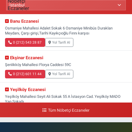
Banu Eczanesi
Osmaniye Mahallesi Adalet Sokak 6 Osmaniye Minibüs Durakları
Meydanı, Çarşı girişi,Tarihi Kayıkçıoğlu Fırını karşısı
0 (212) 543 28 87
Yol Tarifi Al
Ekşinar Eczanesi
Şenlikköy Mahallesi Florya Caddesi 59C
0 (212) 601 11 44
Yol Tarifi Al
Yeşilköy Eczanesi
Yeşilköy Mahallesi Seyit Ali Sokak 55 A İstasyon Cad. Yeşilköy MADO
Yan Sokağı
Tüm Nöbetçi Eczaneler
0 (212) 571 71 77
Yol Tarifi Al
Lale Eczanesi