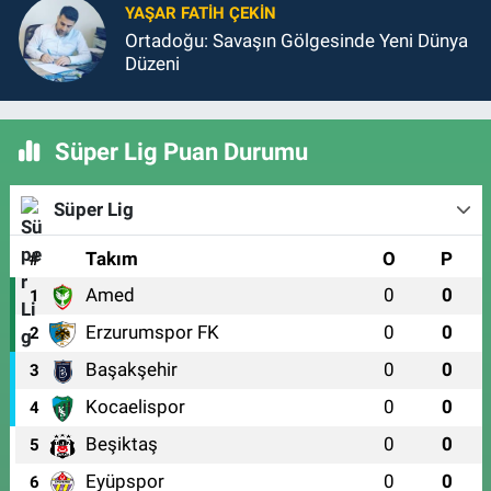
YAŞAR FATIH ÇEKIN
Ortadoğu: Savaşın Gölgesinde Yeni Dünya
Düzeni
Süper Lig Puan Durumu
Süper Lig
#
Takım
O
P
Amed
0
0
1
Erzurumspor FK
0
0
2
Başakşehir
0
0
3
Kocaelispor
0
0
4
Beşiktaş
0
0
5
Eyüpspor
0
0
6