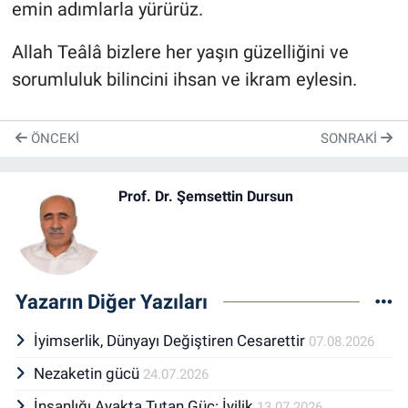
emin adımlarla yürürüz.
Allah Teâlâ bizlere her yaşın güzelliğini ve
sorumluluk bilincini ihsan ve ikram eylesin.
ÖNCEKI
SONRAKI
Prof. Dr. Şemsettin Dursun
Yazarın Diğer Yazıları
İyimserlik, Dünyayı Değiştiren Cesarettir
07.08.2026
Nezaketin gücü
24.07.2026
İnsanlığı Ayakta Tutan Güç: İyilik
13.07.2026