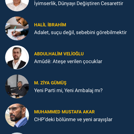
İyimserlik, Dünyayı Değiştiren Cesarettir
HALIL İBRAHIM
Adalet, suçu değil, sebebini görebilmektir
ABDULHALIM VELIOĞLU
Amûdê: Ateşe verilen çocuklar
M. ZIYA GÜMÜŞ
Yeni Parti mi, Yeni Ambalaj mı?
MUHAMMED MUSTAFA AKAR
CHP’deki bölünme ve yeni arayışlar