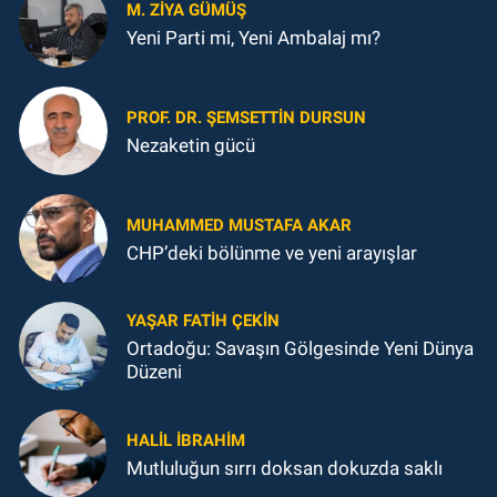
M. ZIYA GÜMÜŞ
Yeni Parti mi, Yeni Ambalaj mı?
PROF. DR. ŞEMSETTIN DURSUN
Nezaketin gücü
MUHAMMED MUSTAFA AKAR
CHP’deki bölünme ve yeni arayışlar
YAŞAR FATIH ÇEKIN
Ortadoğu: Savaşın Gölgesinde Yeni Dünya
Düzeni
HALIL İBRAHIM
Mutluluğun sırrı doksan dokuzda saklı