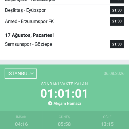
Beşiktaş - Eyüpspor
21:30
Amed - Erzurumspor FK
21:30
17 Ağustos, Pazartesi
Samsunspor - Göztepe
21:30
İSTANBUL
06.08.2026
SONRAKI VAKTE KALAN
01:01:00
Akşam Namazı
İMSAK
GÜNEŞ
ÖĞLE
04:16
05:58
13:15