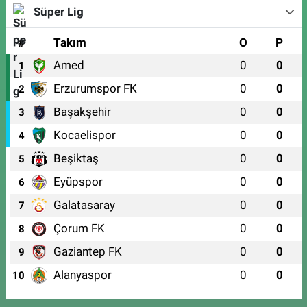
Süper Lig
#
Takım
O
P
Amed
0
0
1
Erzurumspor FK
0
0
2
Başakşehir
0
0
3
Kocaelispor
0
0
4
Beşiktaş
0
0
5
Eyüpspor
0
0
6
Galatasaray
0
0
7
Çorum FK
0
0
8
Gaziantep FK
0
0
9
Alanyaspor
0
0
10