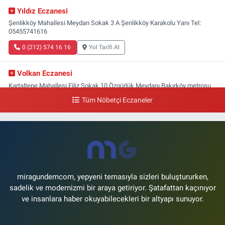
Yıldız Eczanesi
Şenlikköy Mahallesi Meydan Sokak 3 A Şenlikköy Karakolu Yanı Tel:
05455741616
0 (212) 574 16 16
Yol Tarifi Al
Volkan Eczanesi
Kartaltepe Mahallesi Filiz Sokak 10 Özgürlük Meydanı,Bakırköy metrosu
çıkışı,Kız meslek lisesi sokağı aşağısı
Tüm Nöbetçi Eczaneler
0 (533) 496 36 65
Yol Tarifi Al
Yeni Hayat Eczanesi
Yeşilköy Mahallesi Doğruyol Sokak 7 A Dürümcü Baba'nın Bir Alt
Sokağı,Bitez Dondurmacısının Sokağı
0 (212) 663 11 97
Yol Tarifi Al
miragundemcom, yepyeni temasıyla sizleri buluştururken,
sadelik ve modernizmi bir araya getiriyor. Şatafattan kaçınıyor
ve insanlara haber okuyabilecekleri bir altyapı sunuyor.