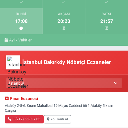
İKINDI
AKŞAM
YATSI
17:08
20:23
21:57
Aylık Vakitler
İstanbul Bakırköy Nöbetçi Eczaneler
Pınar Eczanesi
Ataköy 2-5-6. Kısım Mahallesi 19 Mayıs Caddesi 66 1 Ataköy 5.kısım
Çarşısı
0 (212) 559 37 05
Yol Tarifi Al