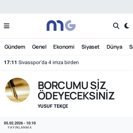
Nöbetçi Eczaneler
Hava Durumu
Gündem
Genel
Ekonomi
Siyaset
Dünya
S
İstanbul Namaz Vakitleri
17:11
Sivasspor'da 4 imza birden
Trafik Durumu
BORCUMU SİZ
Süper Lig Puan Durumu ve Fikstür
ÖDEYECEKSİNİZ
Tüm Manşetler
YUSUF TEKÇE
Son Dakika Haberleri
05.02.2026 - 10:10
Haber Arşivi
YAYINLANMA