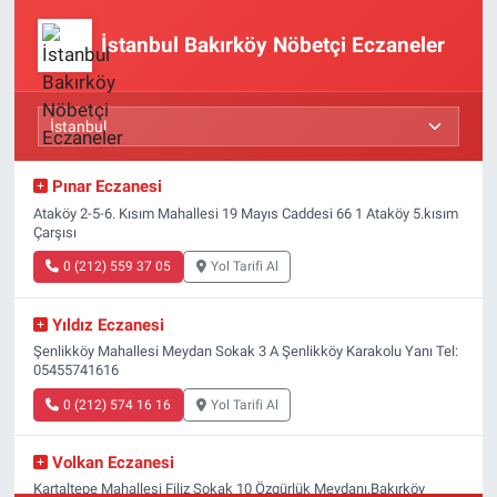
İstanbul Bakırköy Nöbetçi Eczaneler
Pınar Eczanesi
Ataköy 2-5-6. Kısım Mahallesi 19 Mayıs Caddesi 66 1 Ataköy 5.kısım
Çarşısı
0 (212) 559 37 05
Yol Tarifi Al
Yıldız Eczanesi
Şenlikköy Mahallesi Meydan Sokak 3 A Şenlikköy Karakolu Yanı Tel:
05455741616
0 (212) 574 16 16
Yol Tarifi Al
Volkan Eczanesi
Kartaltepe Mahallesi Filiz Sokak 10 Özgürlük Meydanı,Bakırköy