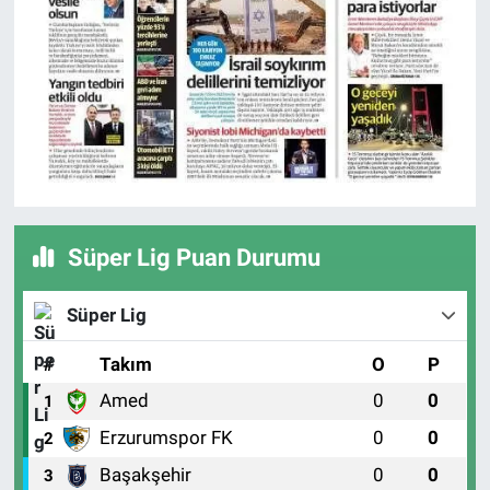
Süper Lig Puan Durumu
Süper Lig
#
Takım
O
P
Amed
0
0
1
Erzurumspor FK
0
0
2
Başakşehir
0
0
3