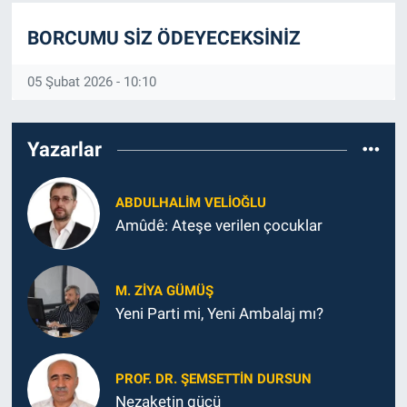
BORCUMU SİZ ÖDEYECEKSİNİZ
05 Şubat 2026 - 10:10
Yazarlar
ABDULHALIM VELIOĞLU
Amûdê: Ateşe verilen çocuklar
M. ZIYA GÜMÜŞ
Yeni Parti mi, Yeni Ambalaj mı?
PROF. DR. ŞEMSETTIN DURSUN
Nezaketin gücü