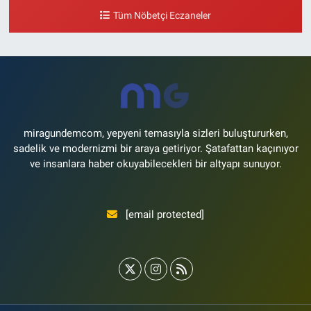
metrosu çıkışı,Kız meslek lisesi sokağı aşağısı
Tüm Nöbetçi Eczaneler
0 (533) 496 36 65
Yol Tarifi Al
Yeni Hayat Eczanesi
Yeşilköy Mahallesi Doğruyol Sokak 7 A Dürümcü Baba'nın Bir Alt
Sokağı,Bitez Dondurmacısının Sokağı
0 (212) 663 11 97
Yol Tarifi Al
miragundemcom, yepyeni temasıyla sizleri buluştururken,
sadelik ve modernizmi bir araya getiriyor. Şatafattan kaçınıyor
ve insanlara haber okuyabilecekleri bir altyapı sunuyor.
[email protected]