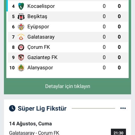
Kocaelispor
0
0
4
Beşiktaş
0
0
5
Eyüpspor
0
0
6
Galatasaray
0
0
7
Çorum FK
0
0
8
Gaziantep FK
0
0
9
Alanyaspor
0
0
10
Detaylar için tıklayın
Süper Lig Fikstür
14 Ağustos, Cuma
Galatasaray - Çorum FK
21:30