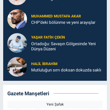
MUHAMMED MUSTAFA AKAR
CHP’deki bölünme ve yeni arayışlar
YAŞAR FATIH ÇEKIN
Ortadoğu: Savaşın Gölgesinde Yeni
Dünya Düzeni
HALIL İBRAHIM
Mutluluğun sırrı doksan dokuzda saklı
Gazete Manşetleri
Yeni Şafak