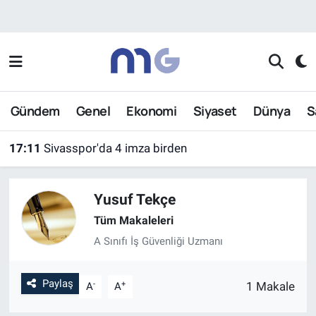
Nöbetçi Eczaneler
Hava Durumu
Gündem
Genel
Ekonomi
Siyaset
Dünya
S
İstanbul Namaz Vakitleri
17:11
Sivasspor'da 4 imza birden
Trafik Durumu
Yusuf Tekçe
Süper Lig Puan Durumu ve Fikstür
Tüm Makaleleri
Tüm Manşetler
A Sınıfı İş Güvenliği Uzmanı
Son Dakika Haberleri
Paylaş
-
+
1 Makale
A
A
Haber Arşivi