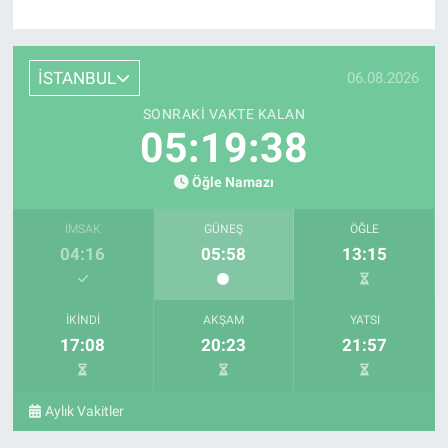
İSTANBUL
06.08.2026
SONRAKI VAKTE KALAN
05:19:37
Öğle Namazı
İMSAK
GÜNEŞ
ÖĞLE
04:16
05:58
13:15
İKINDI
AKŞAM
YATSI
17:08
20:23
21:57
Aylık Vakitler