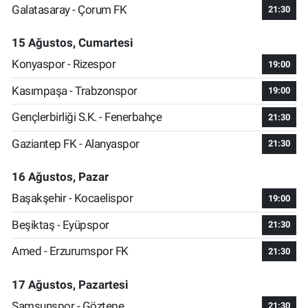
Galatasaray - Çorum FK
21:30
15 Ağustos, Cumartesi
Konyaspor - Rizespor
19:00
Kasımpaşa - Trabzonspor
19:00
Gençlerbirliği S.K. - Fenerbahçe
21:30
Gaziantep FK - Alanyaspor
21:30
16 Ağustos, Pazar
Başakşehir - Kocaelispor
19:00
Beşiktaş - Eyüpspor
21:30
Amed - Erzurumspor FK
21:30
17 Ağustos, Pazartesi
Samsunspor - Göztepe
21:30