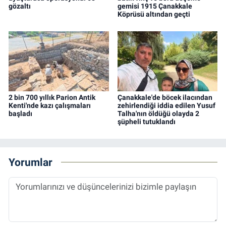
gözaltı
gemisi 1915 Çanakkale
Köprüsü altından geçti
2 bin 700 yıllık Parion Antik
Çanakkale'de böcek ilacından
Kenti'nde kazı çalışmaları
zehirlendiği iddia edilen Yusuf
başladı
Talha'nın öldüğü olayda 2
şüpheli tutuklandı
Yorumlar