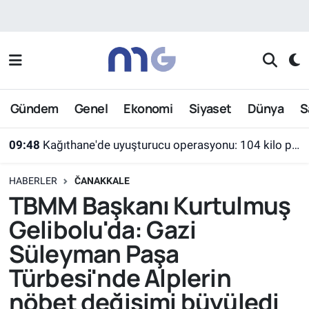
Nöbetçi Eczaneler
Hava Durumu
Gündem
Genel
Ekonomi
Siyaset
Dünya
S
İstanbul Namaz Vakitleri
09:48
Kağıthane'de uyuşturucu operasyonu: 104 kilo pregabalin ele geçirildi
Trafik Durumu
HABERLER
ČANAKKALE
Süper Lig Puan Durumu ve Fikstür
TBMM Başkanı Kurtulmuş
Gelibolu'da: Gazi
Tüm Manşetler
Süleyman Paşa
Son Dakika Haberleri
Türbesi'nde Alplerin
nöbet değişimi büyüledi
Haber Arşivi