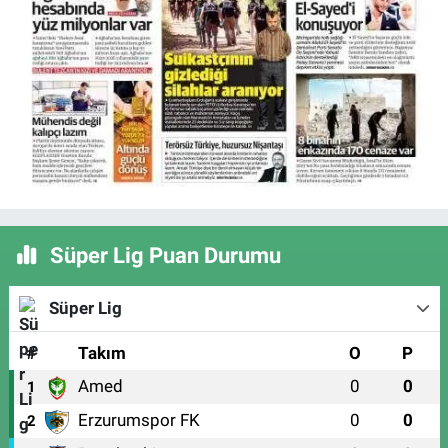
Süper Lig Puan Durumu
Süper Lig
#
Takım
O
P
Amed
0
0
1
Erzurumspor FK
0
0
2