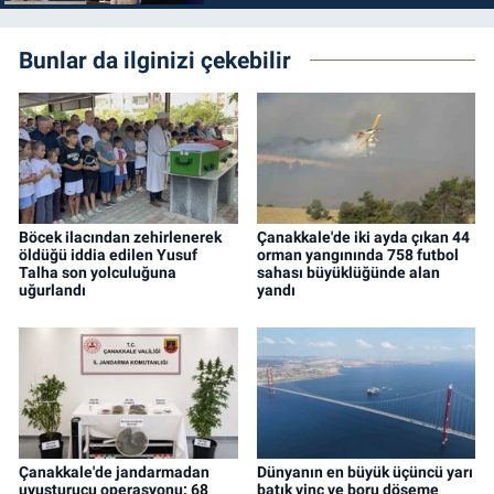
Bunlar da ilginizi çekebilir
Böcek ilacından zehirlenerek
Çanakkale'de iki ayda çıkan 44
öldüğü iddia edilen Yusuf
orman yangınında 758 futbol
Talha son yolculuğuna
sahası büyüklüğünde alan
uğurlandı
yandı
Çanakkale'de jandarmadan
Dünyanın en büyük üçüncü yarı
uyuşturucu operasyonu: 68
batık vinç ve boru döşeme