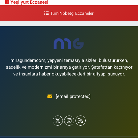
Yeşilyurt Eczanesi
Yeşilyurt Mahallesi Sipahioğlu Caddesi 13 B
Tüm Nöbetçi Eczaneler
0 (212) 573 15 20
Yol Tarifi Al
Akvaryum Eczanesi
Şenlikköy Mahallesi Eski Halkalı Caddesi 33 Akvaryum Yanı Akua Florya
AVMm Zemin Kat
0 (212) 574 24 20
Yol Tarifi Al
miragundemcom, yepyeni temasıyla sizleri buluştururken,
sadelik ve modernizmi bir araya getiriyor. Şatafattan kaçınıyor
ve insanlara haber okuyabilecekleri bir altyapı sunuyor.
[email protected]