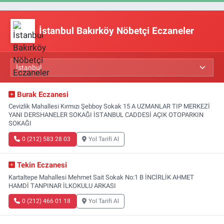
İstanbul Bakırköy Nöbetçi Eczaneler
Burak Eczanesi
Cevizlik Mahallesi Kırmızı Şebboy Sokak 15 A UZMANLAR TIP MERKEZİ
YANI DERSHANELER SOKAĞI İSTANBUL CADDESİ AÇIK OTOPARKIN
SOKAĞI
0 (212) 583 28 03
Yol Tarifi Al
Tekin Eczanesi
Kartaltepe Mahallesi Mehmet Sait Sokak No:1 B İNCİRLİK AHMET
HAMDİ TANPINAR İLKOKULU ARKASI
0 (212) 466 01 18
Yol Tarifi Al