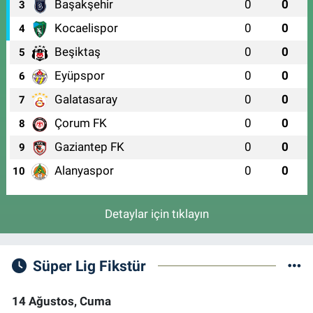
Başakşehir
0
0
3
Kocaelispor
0
0
4
Beşiktaş
0
0
5
Eyüpspor
0
0
6
Galatasaray
0
0
7
Çorum FK
0
0
8
Gaziantep FK
0
0
9
Alanyaspor
0
0
10
Detaylar için tıklayın
Süper Lig Fikstür
14 Ağustos, Cuma