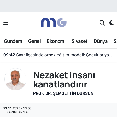
Nöbetçi Eczaneler
Hava Durumu
Gündem
Genel
Ekonomi
Siyaset
Dünya
S
İstanbul Namaz Vakitleri
09:42
Sınır ilçesinde örnek eğitim modeli: Çocuklar yazın ekran yerine etkinlikleri seçti
Trafik Durumu
Nezaket insanı
Süper Lig Puan Durumu ve Fikstür
kanatlandırır
Tüm Manşetler
PROF. DR. ŞEMSETTIN DURSUN
Son Dakika Haberleri
21.11.2025 - 13:53
Haber Arşivi
YAYINLANMA