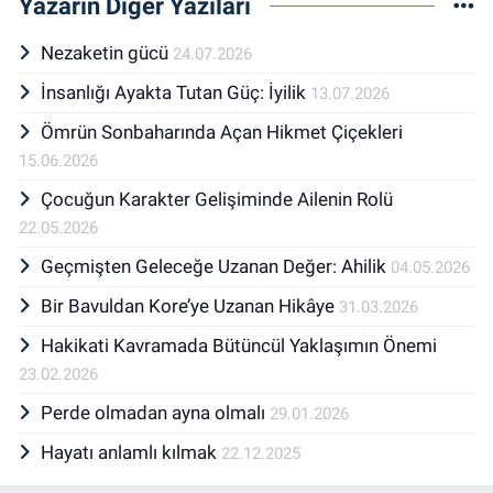
Yazarın Diğer Yazıları
Nezaketin gücü
24.07.2026
İnsanlığı Ayakta Tutan Güç: İyilik
13.07.2026
Ömrün Sonbaharında Açan Hikmet Çiçekleri
15.06.2026
Çocuğun Karakter Gelişiminde Ailenin Rolü
22.05.2026
Geçmişten Geleceğe Uzanan Değer: Ahilik
04.05.2026
Bir Bavuldan Kore’ye Uzanan Hikâye
31.03.2026
Hakikati Kavramada Bütüncül Yaklaşımın Önemi
23.02.2026
Perde olmadan ayna olmalı
29.01.2026
Hayatı anlamlı kılmak
22.12.2025