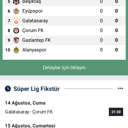
Beşiktaş
0
0
5
Eyüpspor
0
0
6
Galatasaray
0
0
7
Çorum FK
0
0
8
Gaziantep FK
0
0
9
Alanyaspor
0
0
10
Detaylar için tıklayın
Süper Lig Fikstür
14 Ağustos, Cuma
Galatasaray - Çorum FK
21:30
15 Ağustos, Cumartesi