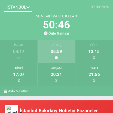
İSTANBUL
07.08.2026
SONRAKI VAKTE KALAN
50:46
Öğle Namazı
İMSAK
GÜNEŞ
ÖĞLE
04:17
05:59
13:15
İKINDI
AKŞAM
YATSI
17:07
20:21
21:56
Aylık Vakitler
İstanbul Bakırköy Nöbetçi Eczaneler