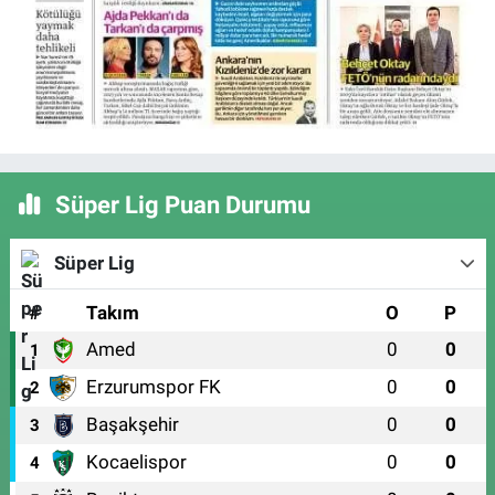
Süper Lig Puan Durumu
Süper Lig
#
Takım
O
P
Amed
0
0
1
Erzurumspor FK
0
0
2
Başakşehir
0
0
3
Kocaelispor
0
0
4