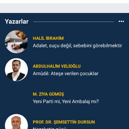
Yazarlar
HALIL İBRAHIM
Adalet, suçu değil, sebebini görebilmektir
ABDULHALIM VELIOĞLU
Amûdê: Ateşe verilen çocuklar
M. ZIYA GÜMÜŞ
Yeni Parti mi, Yeni Ambalaj mı?
PROF. DR. ŞEMSETTIN DURSUN