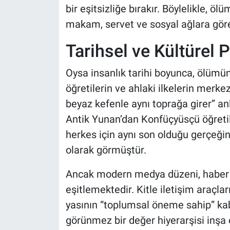
bir eşitsizliğe bırakır. Böylelikle, ö
makam, servet ve sosyal ağlara göre b
Tarihsel ve Kültürel 
Oysa insanlık tarihi boyunca, ölümün 
öğretilerin ve ahlaki ilkelerin merke
beyaz kefenle aynı toprağa girer” anl
Antik Yunan’dan Konfüçyüsçü öğreti
herkes için aynı son olduğu gerçeğin
olarak görmüştür.
Ancak modern medya düzeni, haber 
eşitlemektedir. Kitle iletişim araçl
yasının “toplumsal öneme sahip” kab
görünmez bir değer hiyerarşisi inşa 