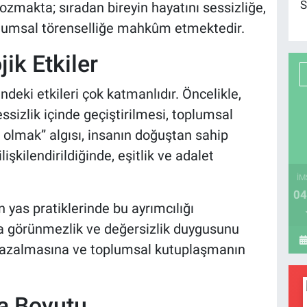
S
ozmakta; sıradan bireyin hayatını sessizliğe,
toplumsal törenselliğe mahkûm etmektedir.
ik Etkiler
ndeki etkileri çok katmanlıdır. Öncelikle,
ssizlik içinde geçiştirilmesi, toplumsal
i olmak” algısı, insanın doğuştan sahip
lişkilendirildiğinde, eşitlik ve adalet
İM
04
 yas pratiklerinde bu ayrımcılığı
da görünmezlik ve değersizlik duygusunu
in azalmasına ve toplumsal kutuplaşmanın
ka Boyutu