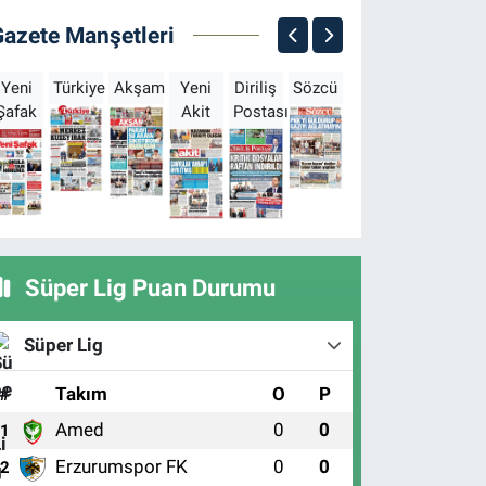
Gazete Manşetleri
Yeni
Türkiye
Akşam
Yeni
Diriliş
Sözcü
Sabah
Milliyet
H
Şafak
Akit
Postası
Süper Lig Puan Durumu
Süper Lig
#
Takım
O
P
Amed
0
0
1
Erzurumspor FK
0
0
2