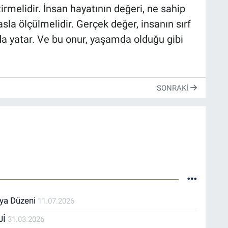
tirmelidir. İnsan hayatının değeri, ne sahip
la ölçülmelidir. Gerçek değer, insanın sırf
A
da yatar. Ve bu onur, yaşamda olduğu gibi
C
SONRAKI
nya Düzeni
11.07.2026
Jİ
31.03.2026