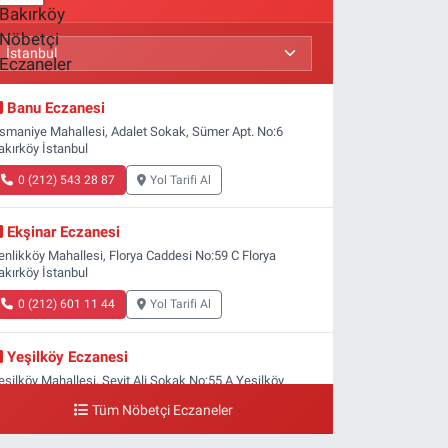
Banu Eczanesi
smaniye Mahallesi, Adalet Sokak, Sümer Apt. No:6
akırköy İstanbul
0 (212) 543 28 87
Yol Tarifi Al
Ekşinar Eczanesi
enlikköy Mahallesi, Florya Caddesi No:59 C Florya
akırköy İstanbul
0 (212) 601 11 44
Yol Tarifi Al
Yeşilköy Eczanesi
eşilköy Mahallesi, Seyit Ali Sokak No:55 A Yeşilköy
akırköy İstanbul
Tüm Nöbetçi Eczaneler
0 (212) 571 71 77
Yol Tarifi Al