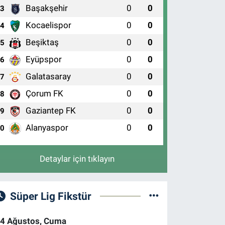
Başakşehir
0
0
3
Kocaelispor
0
0
4
Beşiktaş
0
0
5
Eyüpspor
0
0
6
Galatasaray
0
0
7
Çorum FK
0
0
8
Gaziantep FK
0
0
9
Alanyaspor
0
0
10
Detaylar için tıklayın
Süper Lig Fikstür
4 Ağustos, Cuma