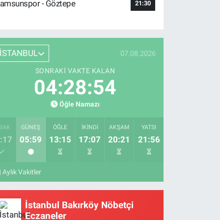
amsunspor - Göztepe
21:30
İSTANBUL
07.08.2026
SONRAKI VAKTE KALAN
04:28:53
Öğle Namazı
SAK
GÜNEŞ
ÖĞLE
İKINDI
AKŞAM
YATSI
:17
05:59
13:15
17:07
20:21
21:56
Aylık Vakitler
İstanbul Bakırköy Nöbetçi
Eczaneler