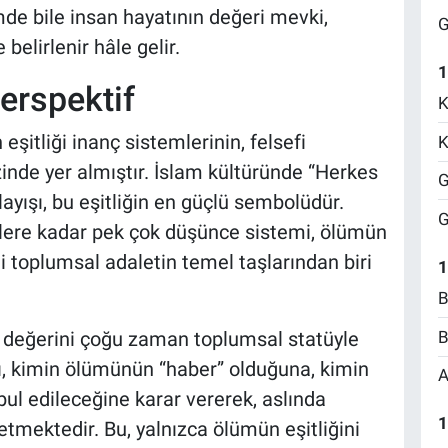
lümde bile insan hayatının değeri mevki,
G
elirlenir hâle gelir.
1
Perspektif
K
eşitliği inanç sistemlerinin, felsefi
K
zinde yer almıştır. İslam kültüründe “Herkes
G
ayışı, bu eşitliğin en güçlü sembolüdür.
G
lere kadar pek çok düşünce sistemi, ölümün
i toplumsal adaletin temel taşlarından biri
1
B
B
değerini çoğu zaman toplumsal statüyle
arı, kimin ölümünün “haber” olduğuna, kimin
A
ul edileceğine karar vererek, aslında
1
etmektedir. Bu, yalnızca ölümün eşitliğini