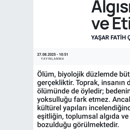
Algıs
ve Et
YAŞAR FATIH 
27.08.2025 - 10:51
YAYINLANMA
Ölüm, biyolojik düzlemde bütü
gerçekliktir. Toprak, insanın
ölümünde de öyledir; bedenin
yoksulluğu fark etmez. Anca
kültürel yapıları incelendiği
eşitliğin, toplumsal algıda v
bozulduğu görülmektedir.