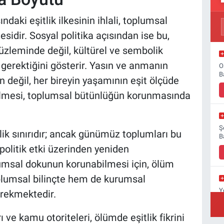
ndaki eşitlik ilkesinin ihlali, toplumsal
sidir. Sosyal politika açısından ise bu,
üzleminde değil, kültürel ve sembolik
erektiğini gösterir. Yasın ve anmanın
O
B
in değil, her bireyin yaşamının eşit ölçüde
rilmesi, toplumsal bütünlüğün korunmasında
Ş
lik sınırıdır; ancak günümüz toplumları bu
B
politik etki üzerinden yeniden
plumsal dokunun korunabilmesi için, ölüm
oplumsal bilinçte hem de kurumsal
Y
erekmektedir.
B
 ve kamu otoriteleri, ölümde eşitlik fikrini