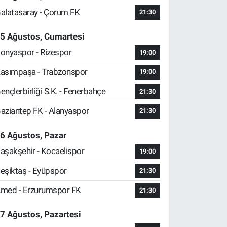
alatasaray - Çorum FK
21:30
5 Ağustos, Cumartesi
onyaspor - Rizespor
19:00
asımpaşa - Trabzonspor
19:00
ençlerbirliği S.K. - Fenerbahçe
21:30
aziantep FK - Alanyaspor
21:30
6 Ağustos, Pazar
aşakşehir - Kocaelispor
19:00
eşiktaş - Eyüpspor
21:30
med - Erzurumspor FK
21:30
7 Ağustos, Pazartesi