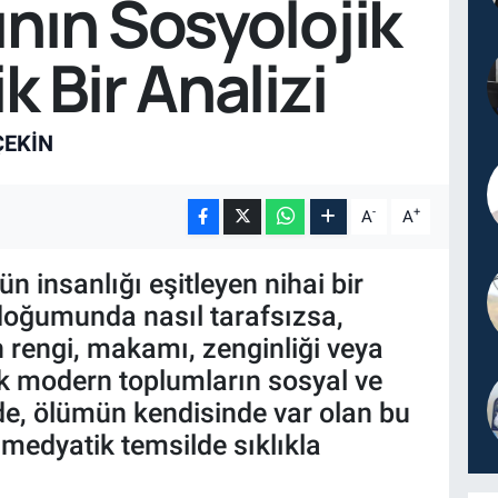
ının Sosyolojik
ik Bir Analizi
ÇEKIN
-
+
A
A
n insanlığı eşitleyen nihai bir
 doğumunda nasıl tarafsızsa,
 rengi, makamı, zenginliği veya
k modern toplumların sosyal ve
nde, ölümün kendisinde var olan bu
e medyatik temsilde sıklıkla