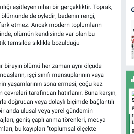
ığı eşitleyen nihai bir gerçekliktir. Toprak,
 ölümünde de öyledir; bedenin rengi,
 fark etmez. Ancak modern toplumların
iğinde, ölümün kendisinde var olan bu
tik temsilde sıklıkla bozulduğu
r bireyin ölümü her zaman aynı ölçüde
aşların, işçi sınıfı mensuplarının veya
erin yaşamlarının sona ermesi, çoğu kez
ın çevreleri tarafından hatırlanır. Buna karşın,
arla doğrudan veya dolaylı biçimde bağlantılı
 bir anda ulusal veya yerel gündemin
jları, geniş çaplı anma törenleri, medya
ları, bu kayıpları “toplumsal ölçekte