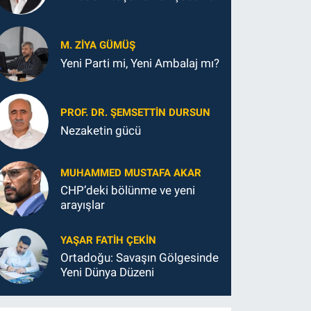
M. ZIYA GÜMÜŞ
Yeni Parti mi, Yeni Ambalaj mı?
PROF. DR. ŞEMSETTIN DURSUN
Nezaketin gücü
MUHAMMED MUSTAFA AKAR
CHP’deki bölünme ve yeni
arayışlar
YAŞAR FATIH ÇEKIN
Ortadoğu: Savaşın Gölgesinde
Yeni Dünya Düzeni