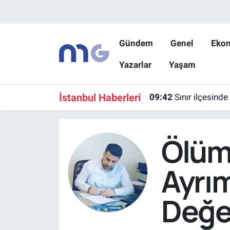
Nöbetçi Eczaneler
Gündem
Genel
Eko
Yazarlar
Yaşam
Hava Durumu
İstanbul Namaz Vakitleri
İstanbul Haberleri
09:42
Sınır ilçesinde
Trafik Durumu
Ölüm
Süper Lig Puan Durumu ve Fikstür
Ayrım
Tüm Manşetler
Değer
Son Dakika Haberleri
Haber Arşivi