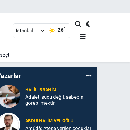
°
26
İstanbul
 seçti
Yazarlar
HALIL İBRAHIM
Adalet, suçu değil, sebebini
görebilmektir
ABDULHALIM VELIOĞLU
Amûdê: Ateşe verilen çocuklar