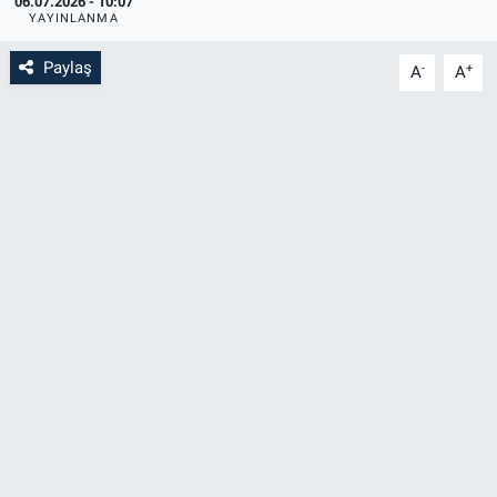
06.07.2026 - 10:07
YAYINLANMA
Paylaş
-
+
A
A