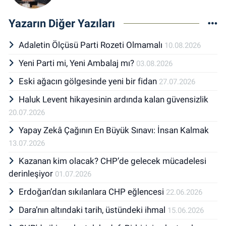
Yazarın Diğer Yazıları
Adaletin Ölçüsü Parti Rozeti Olmamalı
10.08.2026
Yeni Parti mi, Yeni Ambalaj mı?
03.08.2026
Eski ağacın gölgesinde yeni bir fidan
27.07.2026
Haluk Levent hikayesinin ardında kalan güvensizlik
20.07.2026
Yapay Zekâ Çağının En Büyük Sınavı: İnsan Kalmak
13.07.2026
Kazanan kim olacak? CHP’de gelecek mücadelesi
derinleşiyor
01.07.2026
Erdoğan’dan sıkılanlara CHP eğlencesi
22.06.2026
Dara’nın altındaki tarih, üstündeki ihmal
15.06.2026