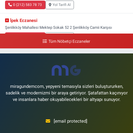
0 (212) 583 78 73
Yol Tarifi Al
İpek Eczanesi
Şenlikköy Mahallesi Mektep Sokak 52 2 Şenlikköy Camii Karşısı
0 (212) 662 46 37
Yol Tarifi Al
Tüm Nöbetçi Eczaneler
Gün Eczanesi
Yeşilyurt Mahallesi Ekin Sokak 21B Yeşilyurt Onur Market Karşısı
0 (212) 573 70 76
Yol Tarifi Al
miragundemcom, yepyeni temasıyla sizleri buluştururken,
sadelik ve modernizmi bir araya getiriyor. Şatafattan kaçınıyor
ve insanlara haber okuyabilecekleri bir altyapı sunuyor.
[email protected]