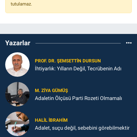
tutulamaz.
Yazarlar
PROF. DR. ŞEMSETTIN DURSUN
İhtiyarlık: Yılların Değil, Tecrübenin Adı
M. ZIYA GÜMÜŞ
Adaletin Ölçüsü Parti Rozeti Olmamalı
HALIL İBRAHIM
Adalet, suçu değil, sebebini görebilmektir