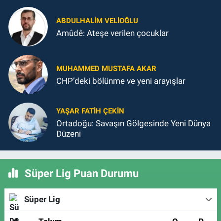
ABDULHALIM VELIOĞLU
Amûdê: Ateşe verilen çocuklar
MUHAMMED MUSTAFA AKAR
CHP’deki bölünme ve yeni arayışlar
YAŞAR FATIH ÇEKIN
Ortadoğu: Savaşın Gölgesinde Yeni Dünya
Düzeni
Süper Lig Puan Durumu
Süper Lig