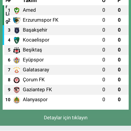
#
Takım
O
P
Amed
0
0
1
Erzurumspor FK
0
0
2
Başakşehir
0
0
3
Kocaelispor
0
0
4
Beşiktaş
0
0
5
Eyüpspor
0
0
6
Galatasaray
0
0
7
Çorum FK
0
0
8
Gaziantep FK
0
0
9
Alanyaspor
0
0
10
Detaylar için tıklayın