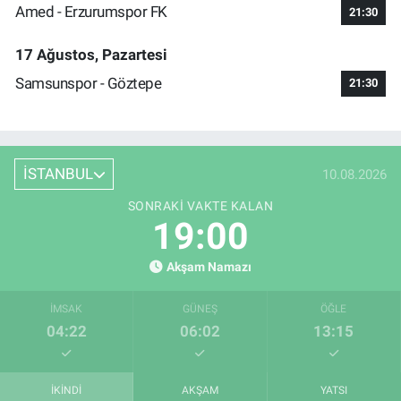
Amed - Erzurumspor FK
21:30
17 Ağustos, Pazartesi
Samsunspor - Göztepe
21:30
İSTANBUL
10.08.2026
SONRAKI VAKTE KALAN
18:59
Akşam Namazı
İMSAK
GÜNEŞ
ÖĞLE
04:22
06:02
13:15
İKINDI
AKŞAM
YATSI