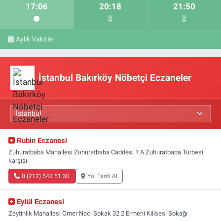
17:06
20:18
21:50
Aylık Vakitler
İstanbul Bakırköy Nöbetçi Eczaneler
Rubin Eczanesi
Zuhuratbaba Mahallesi Zuhuratbaba Caddesi 1 A Zuhuratbaba Türbesi
karşısı
0 (212) 542 51 30
Yol Tarifi Al
Eylül Eczanesi
Zeytinlik Mahallesi Ömer Naci Sokak 32 2 Ermeni Kilisesi Sokağı